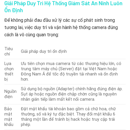
Giải Pháp Duy Trì Hệ Thống Giám Sát An Ninh Luôn
Ổn Định
Để không phải đau đầu xử lý các sự cố phát sinh trong
tương lai, việc duy trì và vận hành hệ thống camera đúng
cách là vô cùng quan trọng:
Tiêu
Giải pháp duy trì ổn định
chí
Lựa
Ưu tiên chọn mua camera từ các thương hiệu lớn, có
chọn
trung tâm máy chủ (Server) đặt tại Việt Nam hoặc
thiết
Đông Nam Á để tốc độ truyền tải nhanh và ổn định
bị
hơn.
Sử dụng bộ nguồn (Adapter) chính hãng đúng điện áp.
Nguồn
Sụt áp hoặc nguồn điện chập chờn cũng là nguyên
điện
nhân gián tiếp làm mất kết nối camera.
Bảo
Đặt mật khẩu tài khoản bao gồm cả chữ hoa, chữ
mật
thường, số và ký tự đặc biệt. Thay đổi mật khẩu 6
mật
tháng một lần để tránh bị hack hoặc truy cập trái
khẩu
phép.