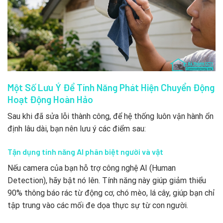
Một Số Lưu Ý Để Tính Năng Phát Hiện Chuyển Động
Hoạt Động Hoàn Hảo
Sau khi đã sửa lỗi thành công, để hệ thống luôn vận hành ổn
định lâu dài, bạn nên lưu ý các điểm sau:
Tận dụng tính năng AI phân biệt người và vật
Nếu camera của bạn hỗ trợ công nghệ AI (Human
Detection), hãy bật nó lên. Tính năng này giúp giảm thiểu
90% thông báo rác từ động cơ, chó mèo, lá cây, giúp bạn chỉ
tập trung vào các mối đe dọa thực sự từ con người.