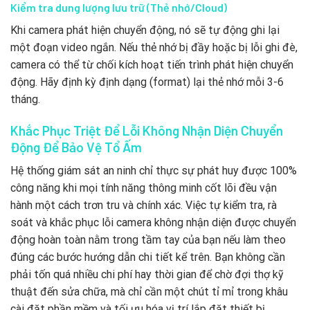
Kiểm tra dung lượng lưu trữ (Thẻ nhớ/Cloud)
Khi camera phát hiện chuyển động, nó sẽ tự động ghi lại
một đoạn video ngắn. Nếu thẻ nhớ bị đầy hoặc bị lỗi ghi đè,
camera có thể từ chối kích hoạt tiến trình phát hiện chuyển
động. Hãy định kỳ định dạng (format) lại thẻ nhớ mỗi 3-6
tháng.
Khắc Phục Triệt Để Lỗi Không Nhận Diện Chuyển
Động Để Bảo Vệ Tổ Ấm
Hệ thống giám sát an ninh chỉ thực sự phát huy được 100%
công năng khi mọi tính năng thông minh cốt lõi đều vận
hành một cách trơn tru và chính xác. Việc tự kiểm tra, rà
soát và khắc phục lỗi camera không nhận diện được chuyển
động hoàn toàn nằm trong tầm tay của bạn nếu làm theo
đúng các bước hướng dẫn chi tiết kể trên. Bạn không cần
phải tốn quá nhiều chi phí hay thời gian để chờ đợi thợ kỹ
thuật đến sửa chữa, mà chỉ cần một chút tỉ mỉ trong khâu
cài đặt phần mềm và tối ưu hóa vị trí lắp đặt thiết bị.