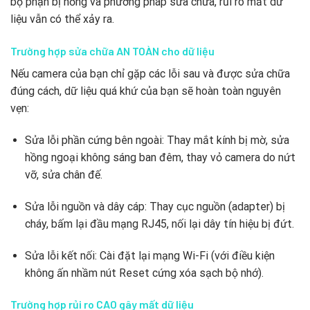
bộ phận bị hỏng và phương pháp sửa chữa, rủi ro mất dữ
liệu vẫn có thể xảy ra.
Trường hợp sửa chữa AN TOÀN cho dữ liệu
Nếu camera của bạn chỉ gặp các lỗi sau và được sửa chữa
đúng cách, dữ liệu quá khứ của bạn sẽ hoàn toàn nguyên
vẹn:
Sửa lỗi phần cứng bên ngoài: Thay mắt kính bị mờ, sửa
hồng ngoại không sáng ban đêm, thay vỏ camera do nứt
vỡ, sửa chân đế.
Sửa lỗi nguồn và dây cáp: Thay cục nguồn (adapter) bị
cháy, bấm lại đầu mạng RJ45, nối lại dây tín hiệu bị đứt.
Sửa lỗi kết nối: Cài đặt lại mạng Wi-Fi (với điều kiện
không ấn nhầm nút Reset cứng xóa sạch bộ nhớ).
Trường hợp rủi ro CAO gây mất dữ liệu