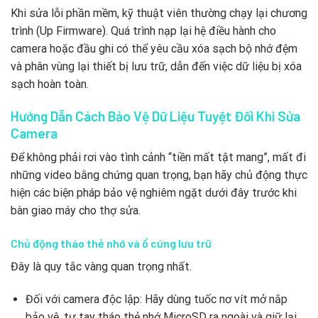
Khi sửa lỗi phần mềm, kỹ thuật viên thường chạy lại chương
trình (Up Firmware). Quá trình nạp lại hệ điều hành cho
camera hoặc đầu ghi có thể yêu cầu xóa sạch bộ nhớ đệm
và phân vùng lại thiết bị lưu trữ, dẫn đến việc dữ liệu bị xóa
sạch hoàn toàn.
Hướng Dẫn Cách Bảo Vệ Dữ Liệu Tuyệt Đối Khi Sửa
Camera
Để không phải rơi vào tình cảnh “tiền mất tật mang”, mất đi
những video bằng chứng quan trọng, bạn hãy chủ động thực
hiện các biện pháp bảo vệ nghiêm ngặt dưới đây trước khi
bàn giao máy cho thợ sửa.
Chủ động tháo thẻ nhớ và ổ cứng lưu trữ
Đây là quy tắc vàng quan trọng nhất.
Đối với camera độc lập: Hãy dùng tuốc nơ vít mở nắp
bảo vệ, tự tay tháo thẻ nhớ MicroSD ra ngoài và giữ lại