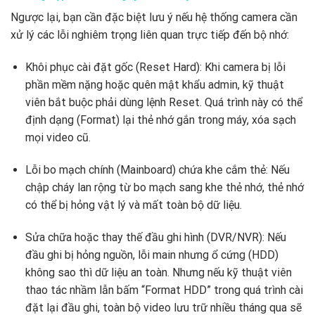
Ngược lại, bạn cần đặc biệt lưu ý nếu hệ thống camera cần
xử lý các lỗi nghiêm trọng liên quan trực tiếp đến bộ nhớ:
Khôi phục cài đặt gốc (Reset Hard): Khi camera bị lỗi
phần mềm nặng hoặc quên mật khẩu admin, kỹ thuật
viên bắt buộc phải dùng lệnh Reset. Quá trình này có thể
định dạng (Format) lại thẻ nhớ gắn trong máy, xóa sạch
mọi video cũ.
Lỗi bo mạch chính (Mainboard) chứa khe cắm thẻ: Nếu
chập cháy lan rộng từ bo mạch sang khe thẻ nhớ, thẻ nhớ
có thể bị hỏng vật lý và mất toàn bộ dữ liệu.
Sửa chữa hoặc thay thế đầu ghi hình (DVR/NVR): Nếu
đầu ghi bị hỏng nguồn, lỗi main nhưng ổ cứng (HDD)
không sao thì dữ liệu an toàn. Nhưng nếu kỹ thuật viên
thao tác nhầm lẫn bấm “Format HDD” trong quá trình cài
đặt lại đầu ghi, toàn bộ video lưu trữ nhiều tháng qua sẽ