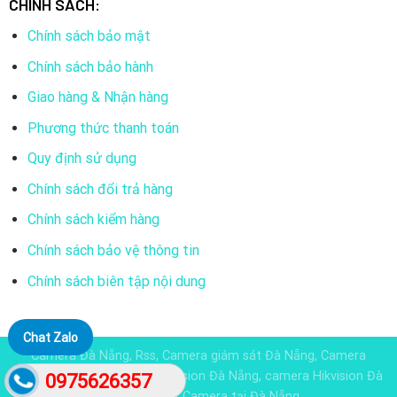
CHÍNH SÁCH:
Chính sách bảo mật
Chính sách bảo hành
Giao hàng & Nhận hàng
Phương thức thanh toán
Quy định sử dụng
Chính sách đổi trả hàng
Chính sách kiểm hàng
Chính sách bảo vệ thông tin
Chính sách biên tập nội dung
Chat Zalo
Camera Đà Nẵng, Rss, Camera giám sát Đà Nẵng, Camera
Dahua đà nẵng, Camera KBvision Đà Nẵng, camera Hikvision Đà
0975626357
Nẵng, Lắp đặt Camera tại Đà Nẵng