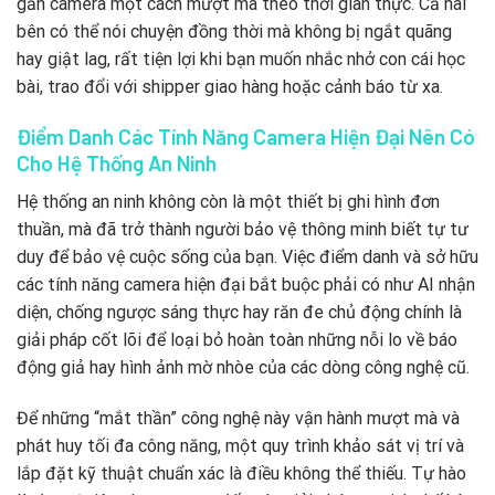
gần camera một cách mượt mà theo thời gian thực. Cả hai
bên có thể nói chuyện đồng thời mà không bị ngắt quãng
hay giật lag, rất tiện lợi khi bạn muốn nhắc nhở con cái học
bài, trao đổi với shipper giao hàng hoặc cảnh báo từ xa.
Điểm Danh Các Tính Năng Camera Hiện Đại Nên Có
Cho Hệ Thống An Ninh
Hệ thống an ninh không còn là một thiết bị ghi hình đơn
thuần, mà đã trở thành người bảo vệ thông minh biết tự tư
duy để bảo vệ cuộc sống của bạn. Việc điểm danh và sở hữu
các tính năng camera hiện đại bắt buộc phải có như AI nhận
diện, chống ngược sáng thực hay răn đe chủ động chính là
giải pháp cốt lõi để loại bỏ hoàn toàn những nỗi lo về báo
động giả hay hình ảnh mờ nhòe của các dòng công nghệ cũ.
Để những “mắt thần” công nghệ này vận hành mượt mà và
phát huy tối đa công năng, một quy trình khảo sát vị trí và
lắp đặt kỹ thuật chuẩn xác là điều không thể thiếu. Tự hào