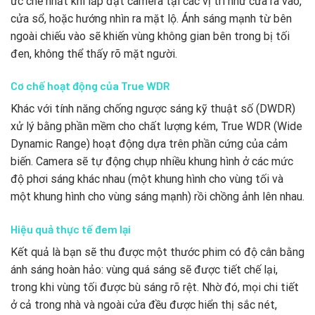
ức chế nhất khi lắp đặt camera tại các vị trí như cửa ra vào,
cửa sổ, hoặc hướng nhìn ra mặt lộ. Ánh sáng mạnh từ bên
ngoài chiếu vào sẽ khiến vùng không gian bên trong bị tối
đen, không thể thấy rõ mặt người.
Cơ chế hoạt động của True WDR
Khác với tính năng chống ngược sáng kỹ thuật số (DWDR)
xử lý bằng phần mềm cho chất lượng kém, True WDR (Wide
Dynamic Range) hoạt động dựa trên phần cứng của cảm
biến. Camera sẽ tự động chụp nhiều khung hình ở các mức
độ phơi sáng khác nhau (một khung hình cho vùng tối và
một khung hình cho vùng sáng mạnh) rồi chồng ảnh lên nhau.
Hiệu quả thực tế đem lại
Kết quả là bạn sẽ thu được một thước phim có độ cân bằng
ánh sáng hoàn hảo: vùng quá sáng sẽ được tiết chế lại,
trong khi vùng tối được bù sáng rõ rệt. Nhờ đó, mọi chi tiết
ở cả trong nhà và ngoài cửa đều được hiển thị sắc nét,