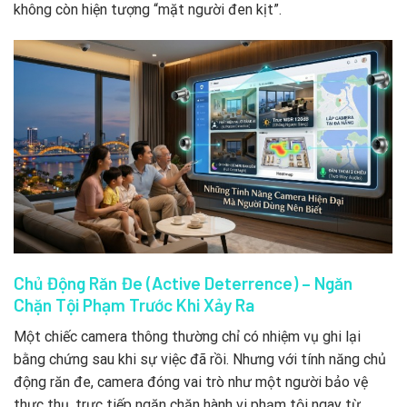
không còn hiện tượng “mặt người đen kịt”.
Chủ Động Răn Đe (Active Deterrence) – Ngăn
Chặn Tội Phạm Trước Khi Xảy Ra
Một chiếc camera thông thường chỉ có nhiệm vụ ghi lại
bằng chứng sau khi sự việc đã rồi. Nhưng với tính năng chủ
động răn đe, camera đóng vai trò như một người bảo vệ
thực thụ, trực tiếp ngăn chặn hành vi phạm tội ngay từ