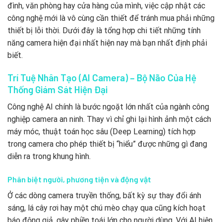
đình, văn phòng hay cửa hàng của mình, việc cập nhật các
công nghệ mới là vô cùng cần thiết để tránh mua phải những
thiết bị lỗi thời. Dưới đây là tổng hợp chi tiết những tính
năng camera hiện đại nhất hiện nay mà bạn nhất định phải
biết.
Trí Tuệ Nhân Tạo (AI Camera) – Bộ Não Của Hệ
Thống Giám Sát Hiện Đại
Công nghệ AI chính là bước ngoặt lớn nhất của ngành công
nghiệp camera an ninh. Thay vì chỉ ghi lại hình ảnh một cách
máy móc, thuật toán học sâu (Deep Learning) tích hợp
trong camera cho phép thiết bị “hiểu” được những gì đang
diễn ra trong khung hình.
Phân biệt người, phương tiện và động vật
Ở các dòng camera truyền thống, bất kỳ sự thay đổi ánh
sáng, lá cây rơi hay một chú mèo chạy qua cũng kích hoạt
báo động giả, gây phiền toái lớn cho người dùng. Với AI hiện