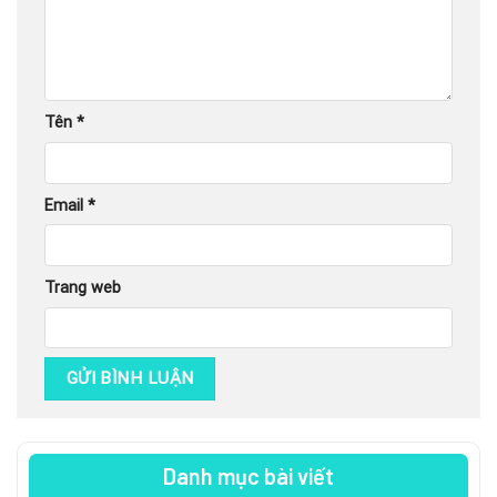
Tên
*
Email
*
Trang web
Danh mục bài viết