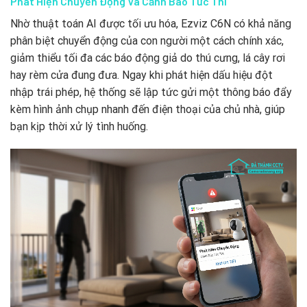
Phát Hiện Chuyển Động Và Cảnh Báo Tức Thì
Nhờ thuật toán AI được tối ưu hóa, Ezviz C6N có khả năng
phân biệt chuyển động của con người một cách chính xác,
giảm thiểu tối đa các báo động giả do thú cưng, lá cây rơi
hay rèm cửa đung đưa. Ngay khi phát hiện dấu hiệu đột
nhập trái phép, hệ thống sẽ lập tức gửi một thông báo đẩy
kèm hình ảnh chụp nhanh đến điện thoại của chủ nhà, giúp
bạn kịp thời xử lý tình huống.