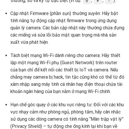
thường, số và ký tự đặc biệt (ví dụ:
,
,
).
@
#
!
Cập nhật Firmware (phần sụn) thường xuyên: Hãy bật
tính năng tự động cập nhật firmware trong ứng dụng
quản lý camera. Các bản cập nhật này thường chứa đựng
các miếng vá sửa lỗi bảo mật quan trọng mà nhà sản
xuất vừa phát hiện.
Tách biệt mạng Wi-Fi dành riêng cho camera: Hãy thiết
lập một mạng Wi-Fi phụ (Guest Network) trên router
của bạn chỉ để kết nối các thiết bị IoT và camera. Nếu
chẳng may camera bị hack, tin tặc cũng khó có thể từ đó
xâm nhập sang máy tính cá nhân hay điện thoại chứa tài
khoản ngân hàng của bạn nằm ở mạng Wi-Fi chính.
Hạn chế góc quay ở các khu vực riêng tư: Đối với các khu
vực nhạy cảm như phòng ngủ, phòng tắm, hãy cân nhắc
sử dụng các dòng camera có tính năng “Màn trập vật lý”
(Privacy Shield) – tự động che ống kính lại khi bạn về