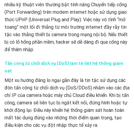
nhiều kỹ thuật viên thường bật tính năng Chuyển tiếp cổng
(Port Forwarding) trên modem internet hoặc sử dụng giao
thức UPnP (Universal Plug and Play). Việc này vô tình “mở
toang” một lối đi thẳng từ môi trường internet đầy rẫy tin
tặc vào thẳng thiết bị camera trong mạng nội bộ. Nếu thiết
bị có lỗ hổng phần mềm, hacker sẽ dễ dàng đi qua cổng này
để thâm nhập.
Tấn công từ chối dịch vụ (DoS) làm tê liệt hệ thống giám
sát
Một xu hướng đáng lo ngại gần đây là tin tặc sử dụng các
đòn tấn công từ chối dịch vụ (DoS/DDoS) nhắm vào các địa
chỉ IP của camera hoặc máy chủ Cloud điều khiển. Khi bị tấn
công, camera sẽ liên tục bị ngắt kết nối, đứng hình hoặc tự
khởi động lại. Điều này khiến hệ thống giám sát hoàn toàn
mất tác dụng đúng vào những thời điểm quan trọng, tạo
điều kiện cho các vụ đột nhập thực tế xảy ra.