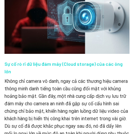
Sự cố rò rỉ dữ liệu đám mây (Cloud storage) của các ông
lớn
Không chỉ camera vô danh, ngay cả các thương hiệu camera
thông minh danh tiếng toàn cầu cũng đối mặt với khủng
hoảng bảo mật. Gần đây, một nhà cung cấp dịch vụ lưu trữ
đám mây cho camera an ninh đã gặp sự cố cấu hình sai
chứng chỉ bảo mật, khiến hàng ngàn luồng dữ liệu video của
khách hàng bị hiển thị công khai trên internet trong vài giờ.
Dù sự cố đã được khắc phục ngay sau đó, nó đã dấy lên
mối lo ngại lớn về mức độ an toàn khi người dùng phụ thuộc