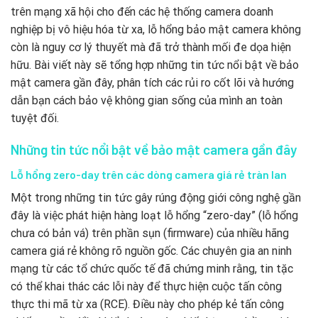
trên mạng xã hội cho đến các hệ thống camera doanh
nghiệp bị vô hiệu hóa từ xa, lỗ hổng bảo mật camera không
còn là nguy cơ lý thuyết mà đã trở thành mối đe dọa hiện
hữu. Bài viết này sẽ tổng hợp những tin tức nổi bật về bảo
mật camera gần đây, phân tích các rủi ro cốt lõi và hướng
dẫn bạn cách bảo vệ không gian sống của mình an toàn
tuyệt đối.
Những tin tức nổi bật về bảo mật camera gần đây
Lỗ hổng zero-day trên các dòng camera giá rẻ tràn lan
Một trong những tin tức gây rúng động giới công nghệ gần
đây là việc phát hiện hàng loạt lỗ hổng “zero-day” (lỗ hổng
chưa có bản vá) trên phần sụn (firmware) của nhiều hãng
camera giá rẻ không rõ nguồn gốc. Các chuyên gia an ninh
mạng từ các tổ chức quốc tế đã chứng minh rằng, tin tặc
có thể khai thác các lỗi này để thực hiện cuộc tấn công
thực thi mã từ xa (RCE). Điều này cho phép kẻ tấn công