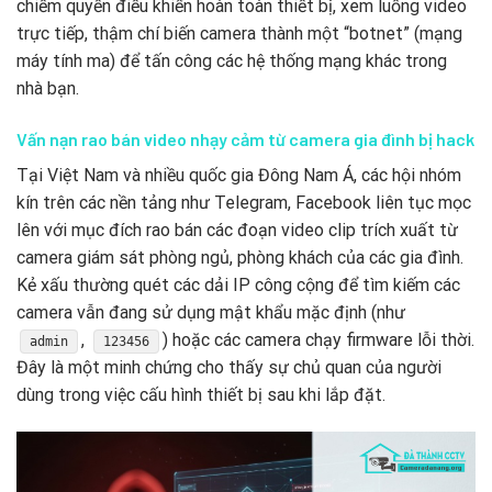
chiếm quyền điều khiển hoàn toàn thiết bị, xem luồng video
trực tiếp, thậm chí biến camera thành một “botnet” (mạng
máy tính ma) để tấn công các hệ thống mạng khác trong
nhà bạn.
Vấn nạn rao bán video nhạy cảm từ camera gia đình bị hack
Tại Việt Nam và nhiều quốc gia Đông Nam Á, các hội nhóm
kín trên các nền tảng như Telegram, Facebook liên tục mọc
lên với mục đích rao bán các đoạn video clip trích xuất từ
camera giám sát phòng ngủ, phòng khách của các gia đình.
Kẻ xấu thường quét các dải IP công cộng để tìm kiếm các
camera vẫn đang sử dụng mật khẩu mặc định (như
,
) hoặc các camera chạy firmware lỗi thời.
admin
123456
Đây là một minh chứng cho thấy sự chủ quan của người
dùng trong việc cấu hình thiết bị sau khi lắp đặt.