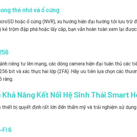
song thẻ nhớ và ổ cứng
MicroSD hoặc ổ cứng (NVR), xu hướng hiện đại hướng tới lưu trữ 
ị kẻ trộm đập phá hoặc lấy cắp, bạn vẫn hoàn toàn xem lại được
256
h ảnh riêng tư lên mạng, các dòng camera hiện đại tuân thủ các ti
6 bit và xác thực hai lớp (2FA). Hãy ưu tiên lựa chọn các thươ
õ ràng.
à Khả Năng Kết Nối Hệ Sinh Thái Smart 
 thiết bị quyết định rất lớn đến thẩm mỹ và trải nghiệm sử dụng
-Fi 6