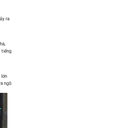
ảy ra.
hà,
 tiếng.
 lớn
ửa ngõ.