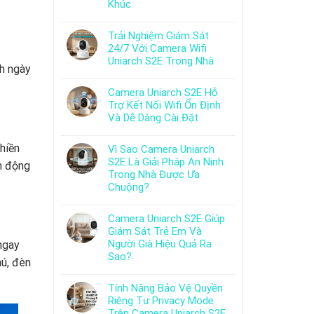
Khúc
Trải Nghiệm Giám Sát
24/7 Với Camera Wifi
Uniarch S2E Trong Nhà
nh ngày
Camera Uniarch S2E Hỗ
Trợ Kết Nối Wifi Ổn Định
Và Dễ Dàng Cài Đặt
hiền
Vì Sao Camera Uniarch
S2E Là Giải Pháp An Ninh
ển động
Trong Nhà Được Ưa
Chuộng?
Camera Uniarch S2E Giúp
Giám Sát Trẻ Em Và
Người Già Hiệu Quả Ra
ngay
Sao?
hú, đèn
Tính Năng Bảo Vệ Quyền
Riêng Tư Privacy Mode
Trên Camera Uniarch S2E