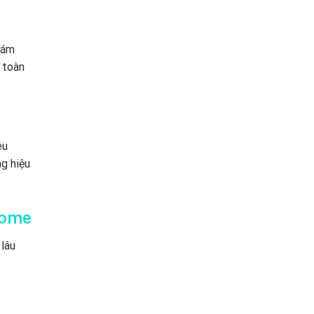
đám
 toàn
êu
ng hiệu
Home
 lâu