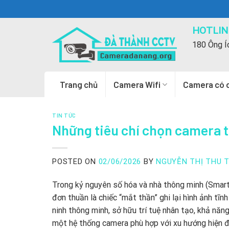
Skip
to
HOTLINE
content
180 Ông Í
Trang chủ
Camera Wifi
Camera có 
TIN TỨC
Những tiêu chí chọn camera t
POSTED ON
02/06/2026
BY
NGUYỄN THỊ THU 
Trong kỷ nguyên số hóa và nhà thông minh (Smart
đơn thuần là chiếc “mắt thần” ghi lại hình ảnh tĩn
ninh thông minh, sở hữu trí tuệ nhân tạo, khả năn
một hệ thống camera phù hợp với xu hướng hiện đạ