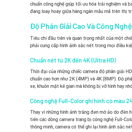
chuẩn công nghệ giúp tối ưu hóa trải nghiệm và b
đang loay hoay giữa hàng ngàn mẫu mã trên thị trư
Độ Phân Giải Cao Và Công Ngh
Tiêu chí đầu tiên và quan trọng nhất của một chi
phải cung cấp hình ảnh sắc nét trong mọi điều kiệ
Chuẩn nét từ 2K đến 4K (Ultra HD)
Thời đại của những chiếc camera độ phân giải HD
chuẩn cao hơn như 2K (4MP) và 4K (8MP). Độ phân
xe, khuôn mặt kẻ gian mà không bị vỡ hình hay nh
Công nghệ Full-Color ghi hình có màu 2
Thay vì những hình ảnh trắng đen mờ ảo do đèn h
tiên các dòng camera trang bị công nghệ Full-Co
thông minh, camera có thể ghi lại hình ảnh sắc né