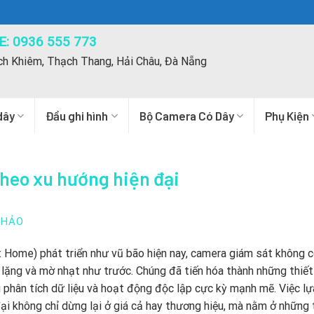
: 0936 555 773
ch Khiêm, Thạch Thang, Hải Châu, Đà Nẵng
dây
Đầu ghi hình
Bộ Camera Có Dây
Phụ Kiện
heo xu hướng hiện đại
THẢO
 Home) phát triển như vũ bão hiện nay, camera giám sát không 
h lặng và mờ nhạt như trước. Chúng đã tiến hóa thành những thiết
g phân tích dữ liệu và hoạt động độc lập cực kỳ mạnh mẽ. Việc l
i không chỉ dừng lại ở giá cả hay thương hiệu, mà nằm ở những 