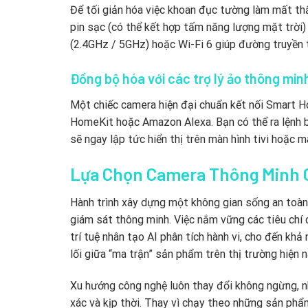
Để tối giản hóa việc khoan đục tường làm mất t
pin sạc (có thể kết hợp tấm năng lượng mặt trời)
(2.4GHz / 5GHz) hoặc Wi-Fi 6 giúp đường truyền tí
Đồng bộ hóa với các trợ lý ảo thông min
Một chiếc camera hiện đại chuẩn kết nối Smart H
HomeKit hoặc Amazon Alexa. Bạn có thể ra lệnh b
sẽ ngay lập tức hiển thị trên màn hình tivi hoặc m
Lựa Chọn Camera Thông Minh 
Hành trình xây dựng một không gian sống an toàn
giám sát thông minh. Việc nắm vững các tiêu chí 
trí tuệ nhân tạo AI phân tích hành vi, cho đến kh
lối giữa “ma trận” sản phẩm trên thị trường hiện n
Xu hướng công nghệ luôn thay đổi không ngừng, như
xác và kịp thời. Thay vì chạy theo những sản phẩ