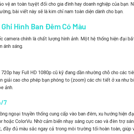
ảo vệ an toàn tuyệt đối cho gia đình hay doanh nghiệp của bạn. 
ờng, bài viết này sẽ là kim chỉ nam toàn diện dành cho bạn.
ệ Ghi Hình Ban Đêm Có Màu
ếc camera chính là chất lượng hình ảnh. Một hệ thống hiện đại bắ
n ánh sáng.
 720p hay Full HD 1080p cũ kỹ đang dần nhường chỗ cho các ti
 giải cao cho phép bạn phóng to (zoom) các chi tiết ở xa như b
òe ảnh.
4/7
ồng ngoại truyền thống cung cấp vào ban đêm, xu hướng hiện đạ
lor hoặc ColorVu. Nhờ cảm biến nhạy sáng cực cao và đèn trợ sá
t, đầy đủ màu sắc ngay cả trong môi trường tối hoàn toàn, giúp 