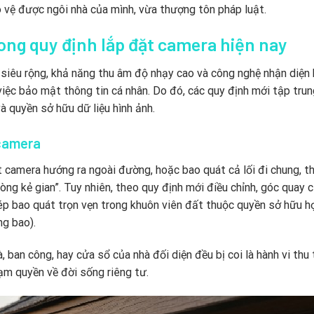
 vệ được ngôi nhà của mình, vừa thượng tôn pháp luật.
ong quy định lắp đặt camera hiện nay
 siêu rộng, khả năng thu âm độ nhạy cao và công nghệ nhận diện
iệc bảo mật thông tin cá nhân. Do đó, các quy định mới tập trun
à quyền sở hữu dữ liệu hình ảnh.
 camera
t camera hướng ra ngoài đường, hoặc bao quát cả lối đi chung, 
òng kẻ gian”. Tuy nhiên, theo quy định mới điều chỉnh, góc quay 
ép bao quát trọn vẹn trong khuôn viên đất thuộc quyền sở hữu h
ng bao).
 ban công, hay cửa sổ của nhà đối diện đều bị coi là hành vi thu
hạm quyền về đời sống riêng tư.