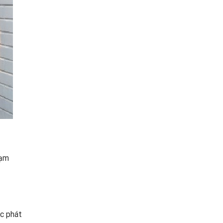
hạm
ác phát