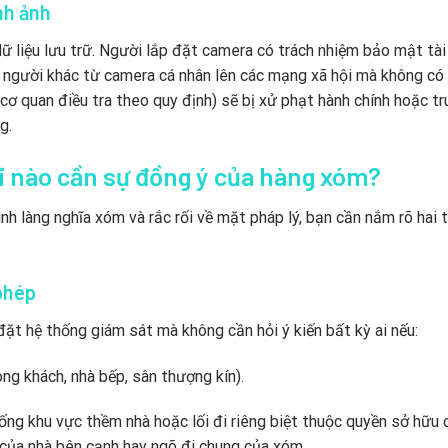
nh ảnh
dữ liệu lưu trữ. Người lắp đặt camera có trách nhiệm bảo mật tà
của người khác từ camera cá nhân lên các mạng xã hội mà không có
cơ quan điều tra theo quy định) sẽ bị xử phạt hành chính hoặc tr
g.
i nào cần sự đồng ý của hàng xóm?
nh làng nghĩa xóm và rắc rối về mặt pháp lý, bạn cần nắm rõ hai 
 phép
đặt hệ thống giám sát mà không cần hỏi ý kiến bất kỳ ai nếu:
g khách, nhà bếp, sân thượng kín).
ng khu vực thềm nhà hoặc lối đi riêng biệt thuộc quyền sở hữu 
 của nhà bên cạnh hay ngõ đi chung của xóm.