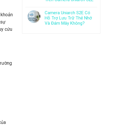
Camera Uniarch S2E Có
i khoản
Hỗ Trợ Lưu Trữ Thẻ Nhớ
 sự
Và Đám Mây Không?
uy cứu
trường
của