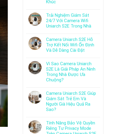
Khúc
Trải Nghiệm Giám Sát
24/7 Với Camera Wifi
Uniarch S2E Trong Nhà
Camera Uniarch S2E Hỗ
Trợ Kết Nối Wifi Ổn Định
Và Dễ Dàng Cài Đặt
Vì Sao Camera Uniarch
S2E Là Giải Pháp An Ninh
Trong Nhà Được Ưa
Chuộng?
Camera Uniarch S2E Giúp
Giám Sát Trẻ Em Và
Người Già Hiệu Quả Ra
Sao?
Tính Năng Bảo Vệ Quyền
Riêng Tư Privacy Mode
Trên Camera Uniarch S2E