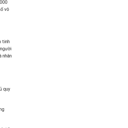
.000
số vô
 tinh
 người
à nhân
hủ quy
ững