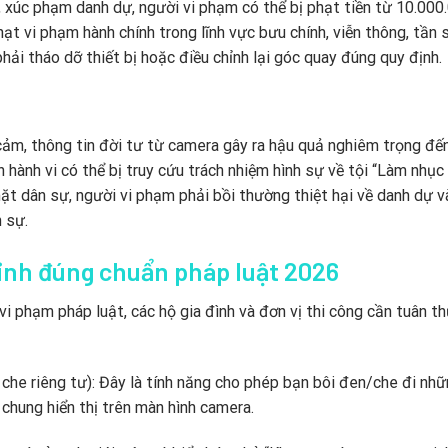
 xúc phạm danh dự, người vi phạm có thể bị phạt tiền từ 10.000
 vi phạm hành chính trong lĩnh vực bưu chính, viễn thông, tần 
hải tháo dỡ thiết bị hoặc điều chỉnh lại góc quay đúng quy định.
cảm, thông tin đời tư từ camera gây ra hậu quả nghiêm trọng đến
n hành vi có thể bị truy cứu trách nhiệm hình sự về tội “Làm nhục
ặt dân sự, người vi phạm phải bồi thường thiệt hại về danh dự v
 sự.
inh đúng chuẩn pháp luật 2026
 phạm pháp luật, các hộ gia đình và đơn vị thi công cần tuân t
 che riêng tư): Đây là tính năng cho phép bạn bôi đen/che đi nh
chung hiển thị trên màn hình camera.