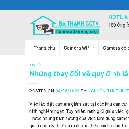
Skip
to
HOTLINE
content
180 Ông Í
Trang chủ
Camera Wifi
Camera có 
TIN TỨC
Những thay đổi về quy định lắ
POSTED ON
04/06/2026
BY
NGUYỄN THỊ THU 
Việc lắp đặt camera giám sát tại các khu dân cư, h
ninh nghiêm ngặt. Tuy nhiên, ranh giới giữa việc 
Trước những biến tướng của việc lạm dụng camer
quan quản lý đã đưa ra những điều chỉnh quan trọn