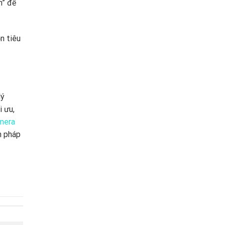
h” để
n tiêu
lý
 ưu,
mera
h pháp