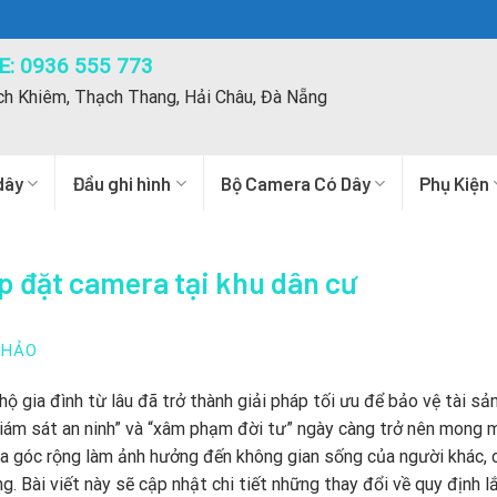
: 0936 555 773
ch Khiêm, Thạch Thang, Hải Châu, Đà Nẵng
dây
Đầu ghi hình
Bộ Camera Có Dây
Phụ Kiện
p đặt camera tại khu dân cư
THẢO
ộ gia đình từ lâu đã trở thành giải pháp tối ưu để bảo vệ tài sả
“giám sát an ninh” và “xâm phạm đời tư” ngày càng trở nên mong 
a góc rộng làm ảnh hưởng đến không gian sống của người khác, 
g. Bài viết này sẽ cập nhật chi tiết những thay đổi về quy định l