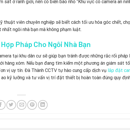
ám sát ở ranh giới, nên có biển báo nhỏ “Khu vực có camera an nin
ỹ thuật viên chuyên nghiệp sẽ biết cách tối ưu hóa góc chết, chọ
t nhất ngôi nhà bạn mà không phạm luật.
à Hợp Pháp Cho Ngôi Nhà Bạn
amera tại khu dân cư sẽ giúp bạn tránh được những rắc rối pháp 
với hàng xóm. Nếu bạn đang tìm kiếm một phương án giám sát tối
 đơn vị uy tín. Đà Thành CCTV tự hào cung cấp dịch vụ
lắp đặt ca
ao kỹ lưỡng và tư vấn vị trí đặt thiết bị hoàn toàn đúng quy địn