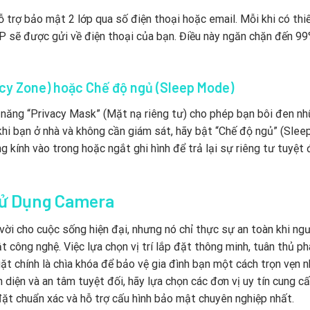
 trợ bảo mật 2 lớp qua số điện thoại hoặc email. Mỗi khi có thiế
 sẽ được gửi về điện thoại của bạn. Điều này ngăn chặn đến 9
vacy Zone) hoặc Chế độ ngủ (Sleep Mode)
 năng “Privacy Mask” (Mặt nạ riêng tư) cho phép bạn bôi đen n
hi bạn ở nhà và không cần giám sát, hãy bật “Chế độ ngủ” (Slee
ính vào trong hoặc ngắt ghi hình để trả lại sự riêng tư tuyệt 
Sử Dụng Camera
vời cho cuộc sống hiện đại, nhưng nó chỉ thực sự an toàn khi ng
 công nghệ. Việc lựa chọn vị trí lắp đặt thông minh, tuân thủ p
t chính là chìa khóa để bảo vệ gia đình bạn một cách trọn vẹn n
diện và an tâm tuyệt đối, hãy lựa chọn các đơn vị uy tín cung cấ
đặt chuẩn xác và hỗ trợ cấu hình bảo mật chuyên nghiệp nhất.