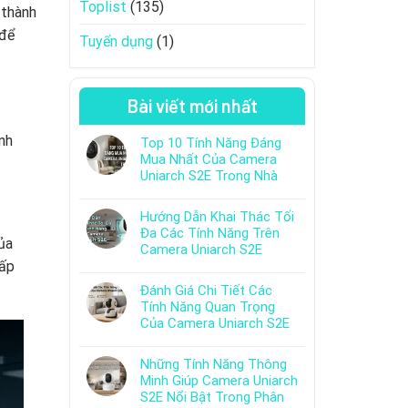
Toplist
(135)
 thành
 để
Tuyển dụng
(1)
Bài viết mới nhất
ính
Top 10 Tính Năng Đáng
Mua Nhất Của Camera
Uniarch S2E Trong Nhà
Hướng Dẫn Khai Thác Tối
Đa Các Tính Năng Trên
ủa
Camera Uniarch S2E
hấp
Đánh Giá Chi Tiết Các
Tính Năng Quan Trọng
Của Camera Uniarch S2E
Những Tính Năng Thông
Minh Giúp Camera Uniarch
S2E Nổi Bật Trong Phân