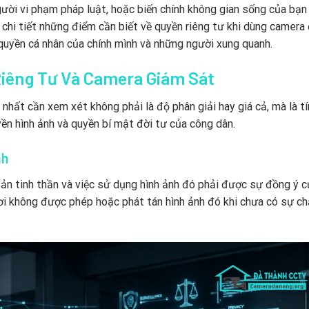
ười vi phạm pháp luật, hoặc biến chính không gian sống của bạn
h chi tiết những điểm cần biết về quyền riêng tư khi dùng camera
quyền cá nhân của chính mình và những người xung quanh.
iêng Tư Và Camera Giám Sát
 nhất cần xem xét không phải là độ phân giải hay giá cả, mà là t
yền hình ảnh và quyền bí mật đời tư của công dân.
nh
 sản tinh thần và việc sử dụng hình ảnh đó phải được sự đồng ý c
nơi không được phép hoặc phát tán hình ảnh đó khi chưa có sự c