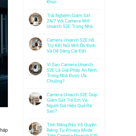
Khúc
Trải Nghiệm Giám Sát
24/7 Với Camera Wifi
Uniarch S2E Trong Nhà
Camera Uniarch S2E Hỗ
Trợ Kết Nối Wifi Ổn Định
Và Dễ Dàng Cài Đặt
Vì Sao Camera Uniarch
S2E Là Giải Pháp An Ninh
Trong Nhà Được Ưa
Chuộng?
Camera Uniarch S2E Giúp
Giám Sát Trẻ Em Và
Người Già Hiệu Quả Ra
Sao?
Tính Năng Bảo Vệ Quyền
pháp
Riêng Tư Privacy Mode
Trên Camera Uniarch S2E