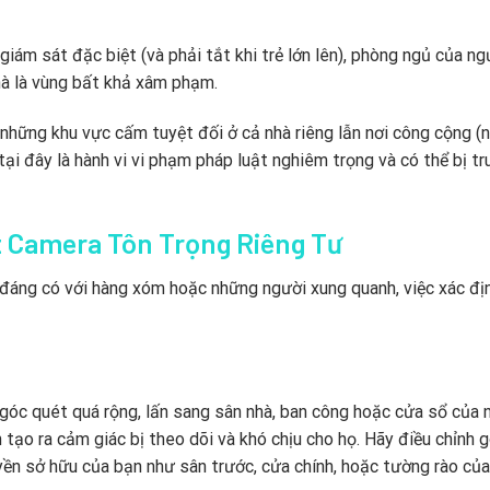
iám sát đặc biệt (và phải tắt khi trẻ lớn lên), phòng ngủ của ng
hà là vùng bất khả xâm phạm.
 những khu vực cấm tuyệt đối ở cả nhà riêng lẫn nơi công cộng (
ại đây là hành vi vi phạm pháp luật nghiêm trọng và có thể bị tr
t Camera Tôn Trọng Riêng Tư
 đáng có với hàng xóm hoặc những người xung quanh, việc xác đị
ể góc quét quá rộng, lấn sang sân nhà, ban công hoặc cửa sổ của 
tạo ra cảm giác bị theo dõi và khó chịu cho họ. Hãy điều chỉnh 
yền sở hữu của bạn như sân trước, cửa chính, hoặc tường rào của