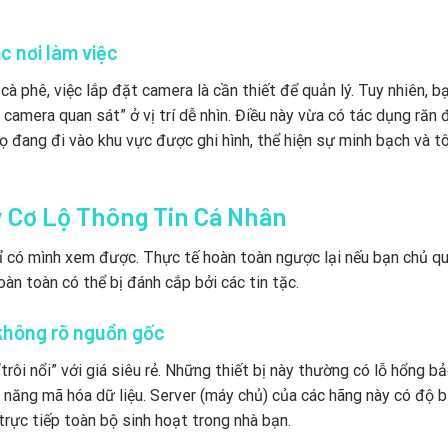
c nơi làm việc
à phê, việc lắp đặt camera là cần thiết để quản lý. Tuy nhiên, b
camera quan sát” ở vị trí dễ nhìn. Điều này vừa có tác dụng răn 
họ đang đi vào khu vực được ghi hình, thể hiện sự minh bạch và t
y Cơ Lộ Thông Tin Cá Nhân
hỉ có mình xem được. Thực tế hoàn toàn ngược lại nếu bạn chủ q
àn toàn có thể bị đánh cắp bởi các tin tặc.
 không rõ nguồn gốc
“trôi nổi” với giá siêu rẻ. Những thiết bị này thường có lỗ hổng b
 năng mã hóa dữ liệu. Server (máy chủ) của các hãng này có độ 
rực tiếp toàn bộ sinh hoạt trong nhà bạn.