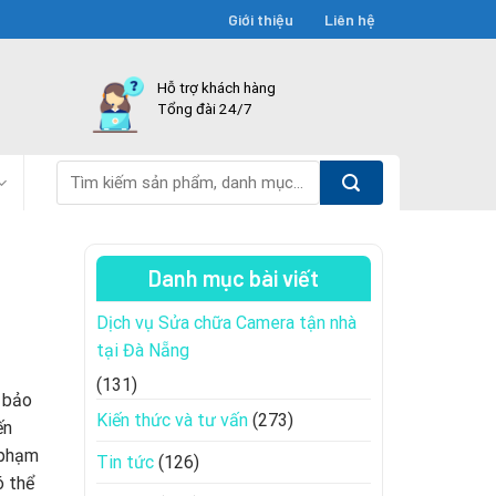
Giới thiệu
Liên hệ
Hỗ trợ khách hàng
Tổng đài 24/7
Tìm
kiếm:
Danh mục bài viết
Dịch vụ Sửa chữa Camera tận nhà
tại Đà Nẵng
(131)
 bảo
Kiến thức và tư vấn
(273)
ến
m phạm
Tin tức
(126)
ó thể