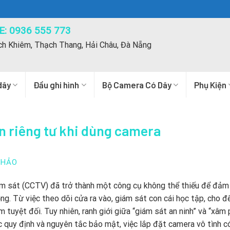
: 0936 555 773
ch Khiêm, Thạch Thang, Hải Châu, Đà Nẵng
dây
Đầu ghi hình
Bộ Camera Có Dây
Phụ Kiện
n riêng tư khi dùng camera
THẢO
ám sát (CCTV) đã trở thành một công cụ không thể thiếu để đảm
ộng. Từ việc theo dõi cửa ra vào, giám sát con cái học tập, cho đ
m tuyệt đối. Tuy nhiên, ranh giới giữa “giám sát an ninh” và “xâ
 quy định và nguyên tắc bảo mật, việc lắp đặt camera vô tình c