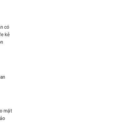
ạn có
đe kẻ
ôn
uan
ảo mật
bảo