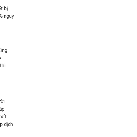
t bị
9% nguy
hững
p
đối
ười
háp
hất.
p dịch