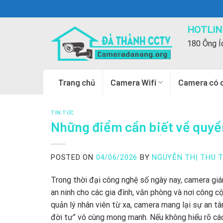
Skip
to
HOTLINE
content
180 Ông Í
Trang chủ
Camera Wifi
Camera có 
TIN TỨC
Những điểm cần biết về quyề
POSTED ON
04/06/2026
BY
NGUYỄN THỊ THU 
Trong thời đại công nghệ số ngày nay, camera gi
an ninh cho các gia đình, văn phòng và nơi công c
quản lý nhân viên từ xa, camera mang lại sự an tâ
đời tư” vô cùng mong manh. Nếu không hiểu rõ các