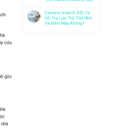
Camera Uniarch S2E Có
ười
Hỗ Trợ Lưu Trữ Thẻ Nhớ
Và Đám Mây Không?
nhà
uy cứu
nh góc
nhà
góc
 nhà