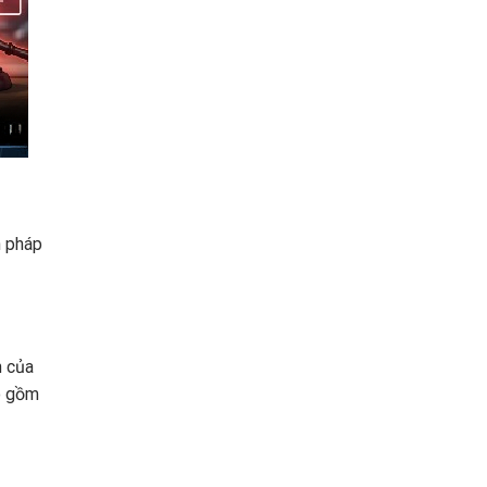
n pháp
h của
o gồm