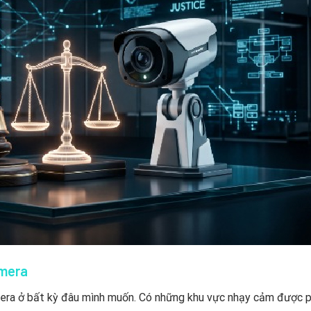
amera
amera ở bất kỳ đâu mình muốn. Có những khu vực nhạy cảm được 