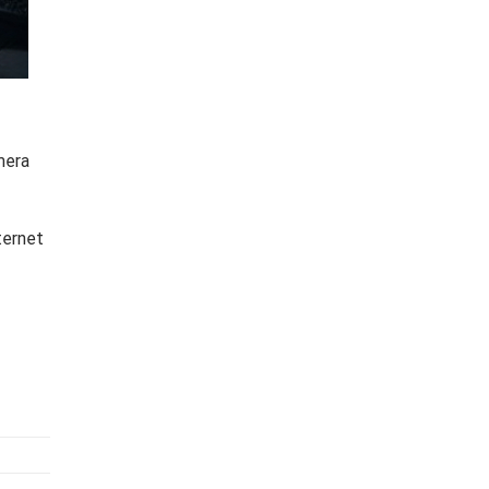
mera
ternet