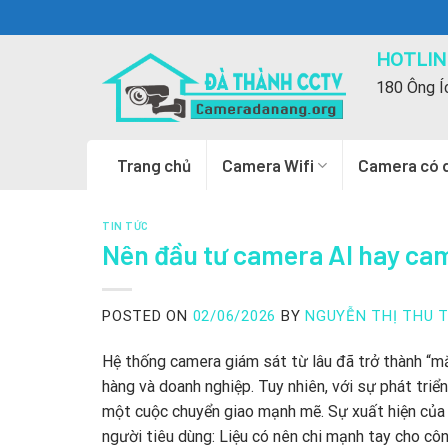
Skip
to
HOTLINE
content
180 Ông Í
Trang chủ
Camera Wifi
Camera có 
TIN TỨC
Nên đầu tư camera AI hay ca
POSTED ON
02/06/2026
BY
NGUYỄN THỊ THU 
Hệ thống camera giám sát từ lâu đã trở thành “mắt
hàng và doanh nghiệp. Tuy nhiên, với sự phát triể
một cuộc chuyển giao mạnh mẽ. Sự xuất hiện của c
người tiêu dùng: Liệu có nên chi mạnh tay cho côn