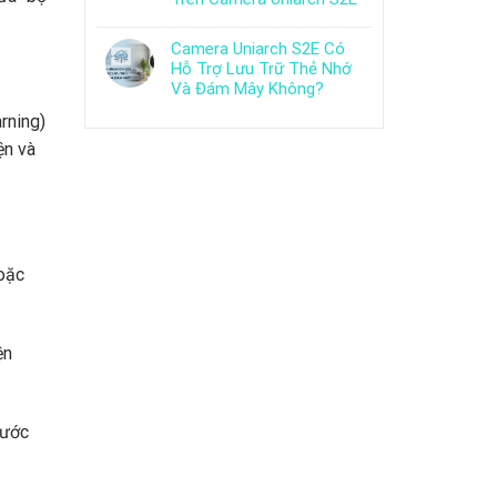
Camera Uniarch S2E Có
Hỗ Trợ Lưu Trữ Thẻ Nhớ
Và Đám Mây Không?
rning)
ện và
hoặc
ện
bước