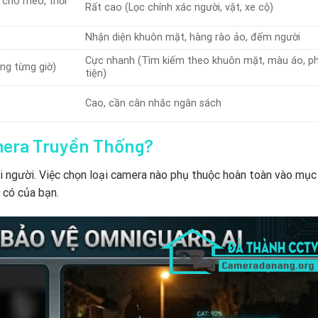
 chó mèo, thời
Rất cao (Lọc chính xác người, vật, xe cộ)
Nhận diện khuôn mặt, hàng rào ảo, đếm người
Cực nhanh (Tìm kiếm theo khuôn mặt, màu áo, p
ng từng giờ)
tiện)
Cao, cần cân nhắc ngân sách
mera Truyền Thống?
i người. Việc chọn loại camera nào phụ thuộc hoàn toàn vào mục
 có của bạn.