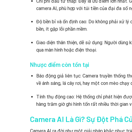
Chi phí đầu tư thấp: Đây là ưu điểm lớn nhất. 
camera AI, phù hợp với túi tiền của đại đa số 
Độ bền bỉ và ổn định cao: Do không phải xử lý
bền, ít gặp lỗi phần mềm.
Giao diện thân thiện, dễ sử dụng: Người dùng 
qua màn hình hoặc điện thoại.
Nhược điểm còn tồn tại
Báo động giả liên tục: Camera truyền thống t
về ánh sáng, lá cây rơi, hay một con mèo chạy 
Tính thụ động cao: Hệ thống chỉ phát hiện được
hàng trăm giờ ghi hình tốn rất nhiều thời gian 
Camera AI Là Gì? Sự Đột Phá C
Camera AI ra đời như một giải pháp khắc phục tri