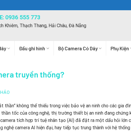
: 0936 555 773
ch Khiêm, Thạch Thang, Hải Châu, Đà Nẵng
dây
Đầu ghi hình
Bộ Camera Có Dây
Phụ Kiện
mera truyền thống?
THẢO
 thần” không thể thiếu trong việc bảo vệ an ninh cho các gia đì
n thần tốc của công nghệ, thị trường thiết bị an ninh đang chứng 
amera tích hợp trí tuệ nhân tạo (AI) đã đặt ra một dấu hỏi lớn 
g nghệ camera AI hiện đại, hay tiếp tục trung thành với hệ thống