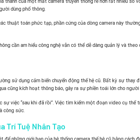
Giá thành của một mắt camera truyền thống rẻ hơn rất nhiều so v
người dùng phổ thông.
 các thuật toán phức tạp, phần cứng của dòng camera này thường
không cần am hiểu công nghệ vẫn có thể dễ dàng quản lý và theo 
hường sử dụng cảm biến chuyển động thế hệ cũ. Bất kỳ sự thay đ
qua cũng kích hoạt thông báo, gây ra sự phiền toái lớn cho người
 sự việc “sau khi đã rồi”. Việc tìm kiếm một đoạn video cụ thể 
và công sức.
ủa Trí Tuệ Nhân Tạo
ệt để những giới hạn của hệ thống camera thế hệ cũ bằng cách đ