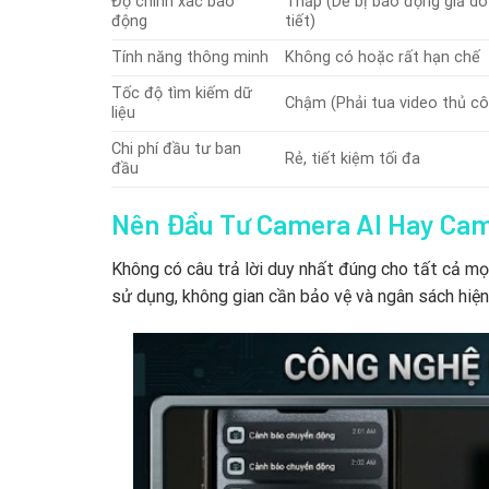
Độ chính xác báo
Thấp (Dễ bị báo động giả do
động
tiết)
Tính năng thông minh
Không có hoặc rất hạn chế
Tốc độ tìm kiếm dữ
Chậm (Phải tua video thủ cô
liệu
Chi phí đầu tư ban
Rẻ, tiết kiệm tối đa
đầu
Nên Đầu Tư Camera AI Hay Ca
Không có câu trả lời duy nhất đúng cho tất cả mọ
sử dụng, không gian cần bảo vệ và ngân sách hiện