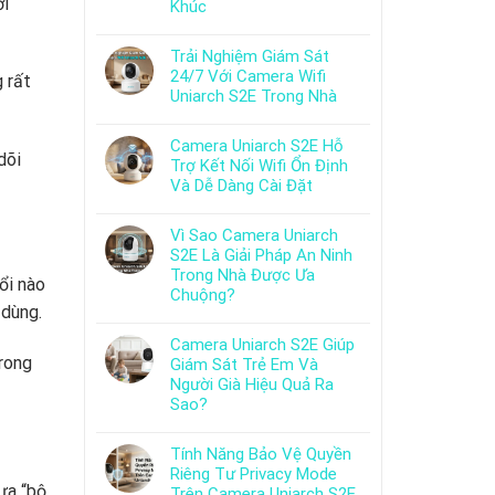
ới
Khúc
Trải Nghiệm Giám Sát
24/7 Với Camera Wifi
 rất
Uniarch S2E Trong Nhà
Camera Uniarch S2E Hỗ
dõi
Trợ Kết Nối Wifi Ổn Định
Và Dễ Dàng Cài Đặt
Vì Sao Camera Uniarch
S2E Là Giải Pháp An Ninh
Trong Nhà Được Ưa
ổi nào
Chuộng?
 dùng.
Camera Uniarch S2E Giúp
trong
Giám Sát Trẻ Em Và
Người Già Hiệu Quả Ra
Sao?
Tính Năng Bảo Vệ Quyền
Riêng Tư Privacy Mode
ưa “bộ
Trên Camera Uniarch S2E