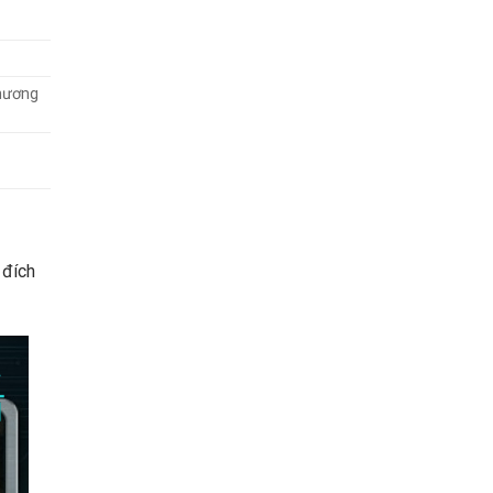
hương
 đích