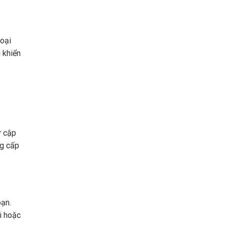
hoại
 khiển
ử cập
ng cấp
oạn.
i hoặc