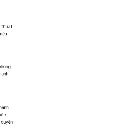
 thuật
 nếu
 phóng
thanh
thanh
oặc
p quyền