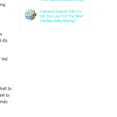
ông.
Camera Uniarch S2E Có
Hỗ Trợ Lưu Trữ Thẻ Nhớ
Và Đám Mây Không?
do
ế độ
 thể
hiết bị
nh bị
h mặc