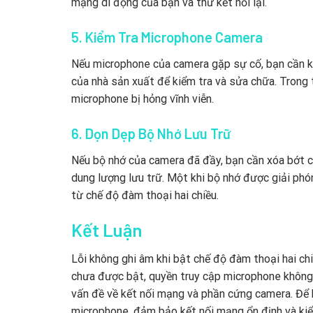
mạng di động của bạn và thử kết nối lại.
5. Kiểm Tra Microphone Camera
Nếu microphone của camera gặp sự cố, bạn cần ki
của nhà sản xuất để kiểm tra và sửa chữa. Trong
microphone bị hỏng vĩnh viễn.
6. Dọn Dẹp Bộ Nhớ Lưu Trữ
Nếu bộ nhớ của camera đã đầy, bạn cần xóa bớt các
dung lượng lưu trữ. Một khi bộ nhớ được giải ph
từ chế độ đàm thoại hai chiều.
Kết Luận
Lỗi không ghi âm khi bật chế độ đàm thoại hai ch
chưa được bật, quyền truy cập microphone không
vấn đề về kết nối mạng và phần cứng camera. Để k
microphone, đảm bảo kết nối mạng ổn định và ki