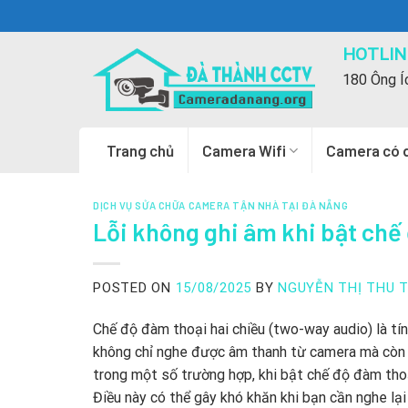
Skip
to
HOTLINE
content
180 Ông Í
Trang chủ
Camera Wifi
Camera có 
DỊCH VỤ SỬA CHỮA CAMERA TẬN NHÀ TẠI ĐÀ NẴNG
Lỗi không ghi âm khi bật chế
POSTED ON
15/08/2025
BY
NGUYỄN THỊ THU 
Chế độ đàm thoại hai chiều (two-way audio) là tí
không chỉ nghe được âm thanh từ camera mà còn c
trong một số trường hợp, khi bật chế độ đàm thoạ
Điều này có thể gây khó khăn khi bạn cần nghe lạ