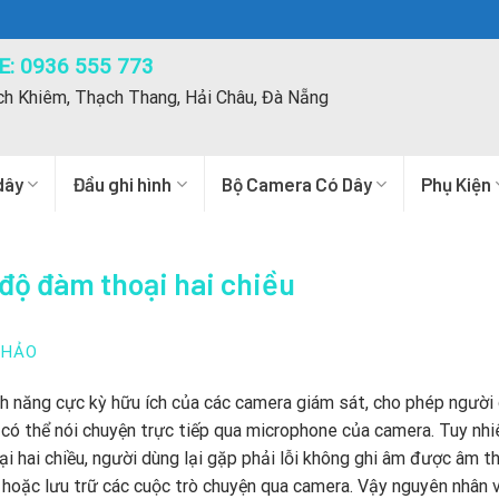
: 0936 555 773
ch Khiêm, Thạch Thang, Hải Châu, Đà Nẵng
dây
Đầu ghi hình
Bộ Camera Có Dây
Phụ Kiện
 độ đàm thoại hai chiều
THẢO
nh năng cực kỳ hữu ích của các camera giám sát, cho phép người
ó thể nói chuyện trực tiếp qua microphone của camera. Tuy nhi
i hai chiều, người dùng lại gặp phải lỗi không ghi âm được âm th
i hoặc lưu trữ các cuộc trò chuyện qua camera. Vậy nguyên nhân 