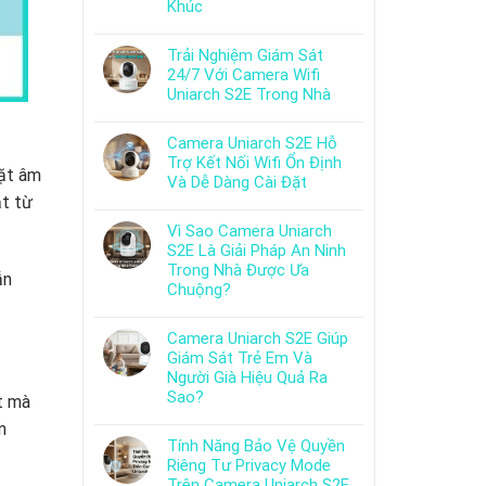
Khúc
Trải Nghiệm Giám Sát
24/7 Với Camera Wifi
Uniarch S2E Trong Nhà
Camera Uniarch S2E Hỗ
Trợ Kết Nối Wifi Ổn Định
đặt âm
Và Dễ Dàng Cài Đặt
ạt từ
Vì Sao Camera Uniarch
S2E Là Giải Pháp An Ninh
Trong Nhà Được Ưa
ẫn
Chuộng?
Camera Uniarch S2E Giúp
Giám Sát Trẻ Em Và
Người Già Hiệu Quả Ra
Sao?
t mà
m
Tính Năng Bảo Vệ Quyền
Riêng Tư Privacy Mode
Trên Camera Uniarch S2E