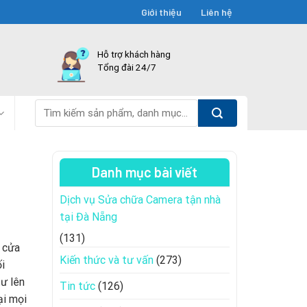
Giới thiệu
Liên hệ
Hỗ trợ khách hàng
Tổng đài 24/7
Tìm
kiếm:
Danh mục bài viết
Dịch vụ Sửa chữa Camera tận nhà
tại Đà Nẵng
(131)
, cửa
Kiến thức và tư vấn
(273)
ối
tư lên
Tin tức
(126)
ại mọi