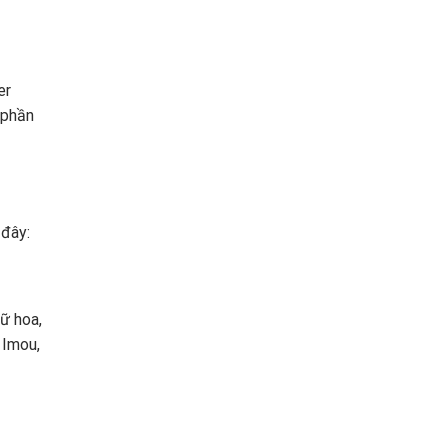
er
 phần
 đây:
ữ hoa,
 Imou,