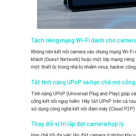
Tách riêng mạng Wi-Fi dành cho camer
Không nên kết nối camera vào chung mạng Wi-Fi m
khách (Guest Network) hoặc một lớp mạng riêng 
một thiết bị trong nhà bị nhiễm virus, hacker cũ
Tắt tính năng UPnP và hạn chế mở cổng (
Tính năng UPnP (Universal Plug and Play) giúp các
cổng kết nối nguy hiểm. Hãy tắt UPnP trên cả rout
sử dụng công nghệ kết nối đám mây (Cloud P2P) 
Thay đổi vị trí lắp đặt camera hợp lý
Hạn chế tối đa việc lắp đặt camera ở những khu 