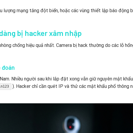
lưu lượng mạng tăng đột biến, hoặc các vùng thiết lập báo động 
dàng bị hacker xâm nhập
 phòng chống hiệu quả nhất. Camera bị hack thường do các lỗ hổ
ễ đoán
t Nam. Nhiều người sau khi lắp đặt xong vẫn giữ nguyên mật khẩu
). Hacker chỉ cần quét IP và thử các mật khẩu phổ thông n
in123