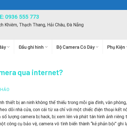
: 0936 555 773
ch Khiêm, Thạch Thang, Hải Châu, Đà Nẵng
dây
Đầu ghi hình
Bộ Camera Có Dây
Phụ Kiện
mera qua internet?
THẢO
 thiết bị an ninh không thể thiếu trong mỗi gia đình, văn phòng
eo dõi nhà cửa, con cái từ xa chỉ với một chiếc điện thoại kết n
 số lượng camera bị hack, bị xem lén và phát tán hình ảnh riêng 
t công cụ bảo vệ, camera vô tình biến thành “kẻ phản bội” ghi l