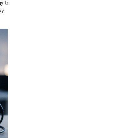
y trì
kỹ