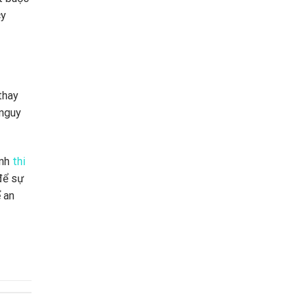
cy
thay
 nguy
ình
thi
để sự
 an