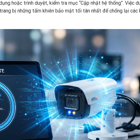
ụng hoặc trình duyệt, kiểm tra mục “Cập nhật hệ thống”. Việc du
ang bị những tấm khiên bảo mật tối tân nhất để chống lại các 