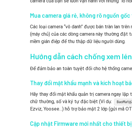
camera của bạn sẽ luôn vận hành với những “lỗ h
Mua camera giá rẻ, không rõ nguồn gốc t
Các loại camera “vô danh” được bán tràn lan trên
(máy chủ) của các dòng camera này thường đặt tạ
mềm gián điệp để thu thập dữ liệu người dùng.
Hướng dẫn cách chống xem lén 
Để đảm bảo an toàn tuyệt đối cho hệ thống camer
Thay đổi mật khẩu mạnh và kích hoạt bả
Hãy thay đổi mật khẩu quản trị camera ngay lập t
chữ thường, số và ký tự đặc biệt (Ví dụ:
BaoMat@
Ezviz, Yoosee…) hỗ trợ bảo mật 2 lớp (gửi mã OTP
Cập nhật Firmware mới nhất cho thiết bị