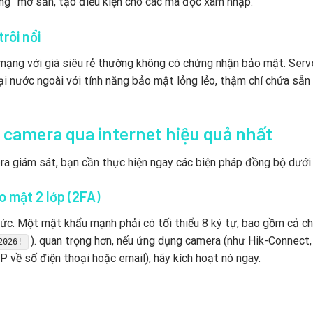
ổng” mở sẵn, tạo điều kiện cho các mã độc xâm nhập.
rôi nổi
 mạng với giá siêu rẻ thường không có chứng nhận bảo mật. Serv
i nước ngoài với tính năng bảo mật lỏng lẻo, thậm chí chứa sẵn
camera qua internet hiệu quả nhất
a giám sát, bạn cần thực hiện ngay các biện pháp đồng bộ dưới
o mật 2 lớp (2FA)
ức. Một mật khẩu mạnh phải có tối thiểu 8 ký tự, bao gồm cả ch
). quan trọng hơn, nếu ứng dụng camera (như Hik-Connect,
2026!
 về số điện thoại hoặc email), hãy kích hoạt nó ngay.