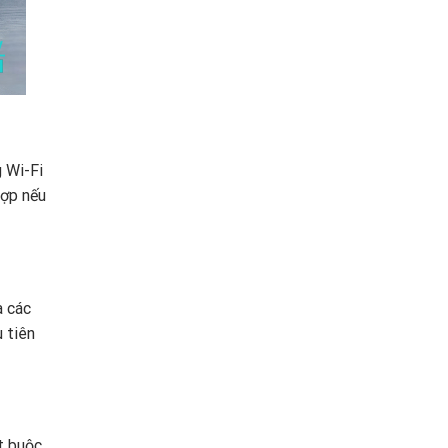
 Wi-Fi
hợp nếu
a các
 tiên
t buộc