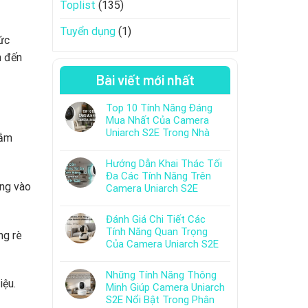
Toplist
(135)
Tuyển dụng
(1)
ức
n đến
Bài viết mới nhất
Top 10 Tính Năng Đáng
Mua Nhất Của Camera
Uniarch S2E Trong Nhà
gắm
Hướng Dẫn Khai Thác Tối
Đa Các Tính Năng Trên
ng vào
Camera Uniarch S2E
Đánh Giá Chi Tiết Các
Tính Năng Quan Trọng
ng rè
Của Camera Uniarch S2E
Những Tính Năng Thông
iệu.
Minh Giúp Camera Uniarch
S2E Nổi Bật Trong Phân