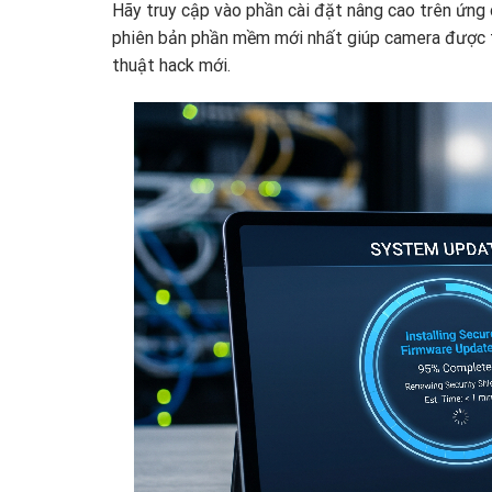
Hãy truy cập vào phần cài đặt nâng cao trên ứng d
phiên bản phần mềm mới nhất giúp camera được tr
thuật hack mới.