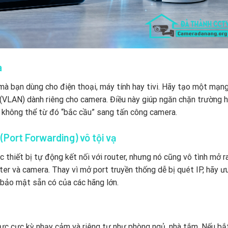
a
à bạn dùng cho điện thoại, máy tính hay tivi. Hãy tạo một mạng
(VLAN) dành riêng cho camera. Điều này giúp ngăn chặn trường 
ng không thể từ đó “bắc cầu” sang tấn công camera.
Port Forwarding) vô tội vạ
 thiết bị tự động kết nối với router, nhưng nó cũng vô tình mở r
er và camera. Thay vì mở port truyền thống dễ bị quét IP, hãy ưu
bảo mật sẵn có của các hãng lớn.
vực cực kỳ nhạy cảm và riêng tư như phòng ngủ, nhà tắm. Nếu bắ