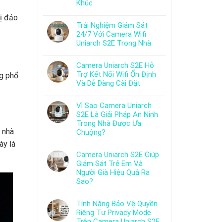
Khúc
bị đảo
Trải Nghiệm Giám Sát
24/7 Với Camera Wifi
Uniarch S2E Trong Nhà
Camera Uniarch S2E Hỗ
Trợ Kết Nối Wifi Ổn Định
ng phổ
Và Dễ Dàng Cài Đặt
Vì Sao Camera Uniarch
S2E Là Giải Pháp An Ninh
Trong Nhà Được Ưa
 nhà
Chuộng?
ày là
Camera Uniarch S2E Giúp
Giám Sát Trẻ Em Và
Người Già Hiệu Quả Ra
Sao?
Tính Năng Bảo Vệ Quyền
Riêng Tư Privacy Mode
Trên Camera Uniarch S2E