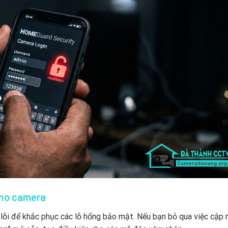
cho camera
lỗi để khắc phục các lỗ hổng bảo mật. Nếu bạn bỏ qua việc cập 