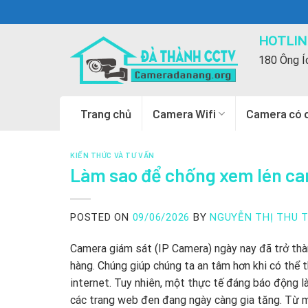
Skip
to
HOTLINE
content
180 Ông Í
Trang chủ
Camera Wifi
Camera có 
KIẾN THỨC VÀ TƯ VẤN
Làm sao để chống xem lén ca
POSTED ON
09/06/2026
BY
NGUYỄN THỊ THU 
Camera giám sát (IP Camera) ngày nay đã trở thành
hàng. Chúng giúp chúng ta an tâm hơn khi có thể th
internet. Tuy nhiên, một thực tế đáng báo động là
các trang web đen đang ngày càng gia tăng. Từ mộ