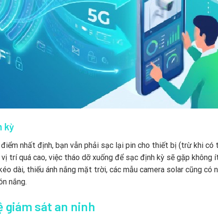
h kỳ
điểm nhất định, bạn vẫn phải sạc lại pin cho thiết bị (trừ khi có
vị trí quá cao, việc tháo dỡ xuống để sạc định kỳ sẽ gặp không í
éo dài, thiếu ánh nắng mặt trời, các mẫu camera solar cũng có 
ón nắng.
ệ giám sát an ninh