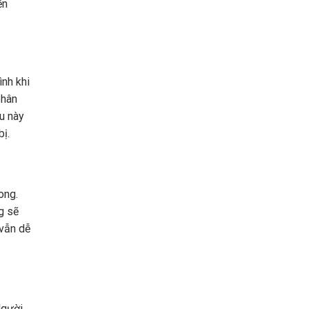
ến
ình khi
phân
ều này
bị.
ong.
g sẽ
 vẫn dễ
Người