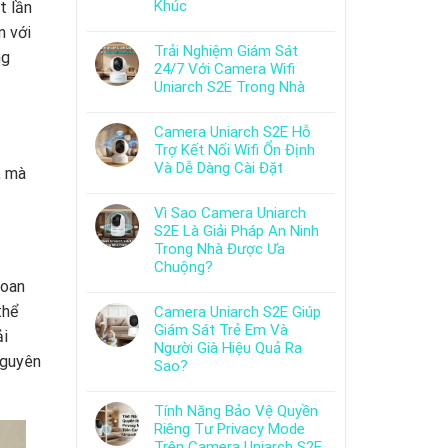
Khúc
t lần
n với
Trải Nghiệm Giám Sát
ng
24/7 Với Camera Wifi
Uniarch S2E Trong Nhà
Camera Uniarch S2E Hỗ
Trợ Kết Nối Wifi Ổn Định
Và Dễ Dàng Cài Đặt
, mà
Vì Sao Camera Uniarch
S2E Là Giải Pháp An Ninh
Trong Nhà Được Ưa
Chuộng?
hoan
thể
Camera Uniarch S2E Giúp
Giám Sát Trẻ Em Và
ải
Người Già Hiệu Quả Ra
nguyên
Sao?
Tính Năng Bảo Vệ Quyền
Riêng Tư Privacy Mode
Trên Camera Uniarch S2E