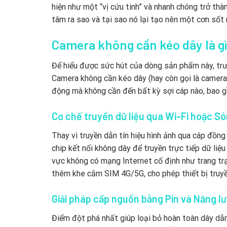
hiện như một “vị cứu tinh” và nhanh chóng trở th
tâm ra sao và tại sao nó lại tạo nên một cơn sốt 
Camera không cần kéo dây là g
Để hiểu được sức hút của dòng sản phẩm này, trướ
Camera không cần kéo dây (hay còn gọi là camera
động mà không cần đến bất kỳ sợi cáp nào, bao gồ
Cơ chế truyền dữ liệu qua Wi-Fi hoặc S
Thay vì truyền dẫn tín hiệu hình ảnh qua cáp đồn
chip kết nối không dây để truyền trực tiếp dữ li
vực không có mạng Internet cố định như trang trạ
thêm khe cắm SIM 4G/5G, cho phép thiết bị truyề
Giải pháp cấp nguồn bằng Pin và Năng lư
Điểm đột phá nhất giúp loại bỏ hoàn toàn dây dẫn 