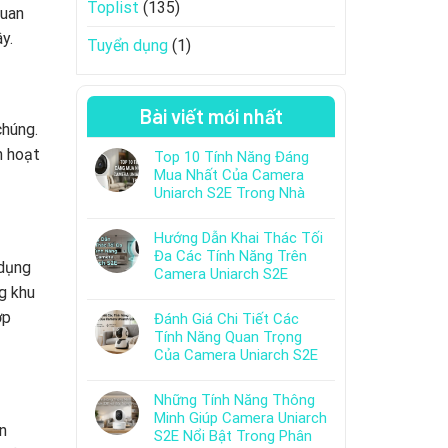
Toplist
(135)
quan
y.
Tuyển dụng
(1)
Bài viết mới nhất
chúng.
h hoạt
Top 10 Tính Năng Đáng
Mua Nhất Của Camera
Uniarch S2E Trong Nhà
Hướng Dẫn Khai Thác Tối
Đa Các Tính Năng Trên
 dụng
Camera Uniarch S2E
g khu
ợp
Đánh Giá Chi Tiết Các
Tính Năng Quan Trọng
Của Camera Uniarch S2E
Những Tính Năng Thông
Minh Giúp Camera Uniarch
n
S2E Nổi Bật Trong Phân