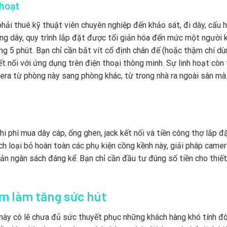
 hoạt
hải thuê kỹ thuật viên chuyên nghiệp đến khảo sát, đi dây, cấu h
hông dây, quy trình lắp đặt được tối giản hóa đến mức một người
g 5 phút. Bạn chỉ cần bắt vít cố định chân đế (hoặc thậm chí dù
t nối với ứng dụng trên điện thoại thông minh. Sự linh hoạt còn 
amera từ phòng này sang phòng khác, từ trong nhà ra ngoài sân m
 phí mua dây cáp, ống ghen, jack kết nối và tiền công thợ lắp đ
h loại bỏ hoàn toàn các phụ kiện cồng kềnh này, giải pháp camer
n ngân sách đáng kể. Bạn chỉ cần đầu tư đúng số tiền cho thiết
m làm tăng sức hút
 này có lẽ chưa đủ sức thuyết phục những khách hàng khó tính đò