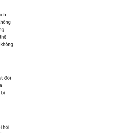
ình
 không
ng
thể
à không
ặt đôi
a
 bị
i hỏi