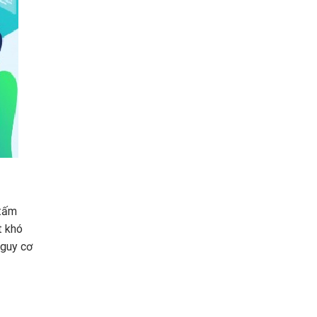
 tấm
t khó
nguy cơ