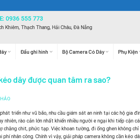
: 0936 555 773
ch Khiêm, Thạch Thang, Hải Châu, Đà Nẵng
dây
Đầu ghi hình
Bộ Camera Có Dây
Phụ Kiện
kéo dây được quan tâm ra sao?
THẢO
át triển như vũ bão, nhu cầu giám sát an ninh tại các hộ gia đì
 nhiên, rào cản lớn nhất khiến nhiều người e ngại khi tiếp cận cá
rợ chằng chit, phức tạp. Việc khoan tường, đi ống ghen không chỉ
phí nhân công. Chính vì vậy, giải pháp camera không cần kéo dâ