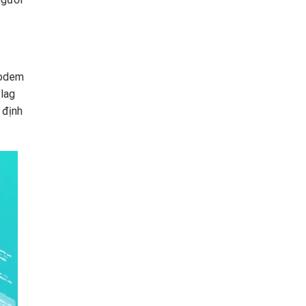
modem
 lag
 định