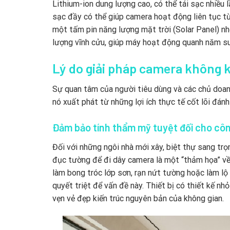
Lithium-ion dung lượng cao, có thể tái sạc nhiều 
sạc đầy có thể giúp camera hoạt động liên tục từ 
một tấm pin năng lượng mặt trời (Solar Panel) nh
lượng vĩnh cửu, giúp máy hoạt động quanh năm s
Lý do giải pháp camera không 
Sự quan tâm của người tiêu dùng và các chủ doan
nó xuất phát từ những lợi ích thực tế cốt lõi đánh
Đảm bảo tính thẩm mỹ tuyệt đối cho côn
Đối với những ngôi nhà mới xây, biệt thự sang trọ
đục tường để đi dây camera là một “thảm họa” về
làm bong tróc lớp sơn, rạn nứt tường hoặc làm l
quyết triệt để vấn đề này. Thiết bị có thiết kế nh
vẹn vẻ đẹp kiến trúc nguyên bản của không gian.