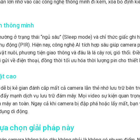
hần lớn nhờ vào các công nghệ thông minh đi kèm, xóa bỏ định ki
ện thông minh
ường ở trạng thái “ngủ sâu” (Sleep mode) và chỉ thức giấc ghi h
ụ động (PIR). Hiện nay, công nghệ AI tích hợp sâu giúp camera 
ật nuôi, phương tiện giao thông và đâu là lá cây rơi, gió thổi. Đi
 gửi về điện thoại, đồng thời tối ưu hóa thời lượng pin cho thiết 
ật cao
dễ bị kẻ gian đánh cắp mất cả camera lẫn thẻ nhớ lưu trữ bên tr
 đẩy mạnh dịch vụ lưu trữ đám mây. Mọi video sự kiện quan trọn
 mây an toàn. Ngay cả khi camera bị đập phá hoặc lấy mất, bạn
dụng di động.
lựa chọn giải pháp này
 pháp camera không kéo dây không phải là không có nhược điểm. 