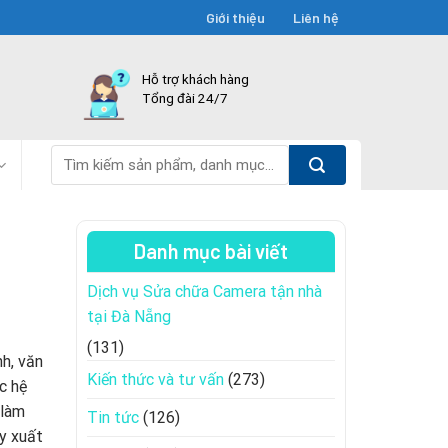
Giới thiệu
Liên hệ
Hỗ trợ khách hàng
Tổng đài 24/7
Tìm
kiếm:
Danh mục bài viết
Dịch vụ Sửa chữa Camera tận nhà
tại Đà Nẵng
(131)
nh, văn
Kiến thức và tư vấn
(273)
c hệ
 làm
Tin tức
(126)
y xuất