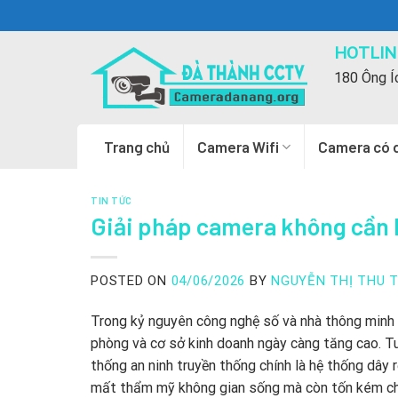
Skip
to
HOTLINE
content
180 Ông Í
Trang chủ
Camera Wifi
Camera có 
TIN TỨC
Giải pháp camera không cần 
POSTED ON
04/06/2026
BY
NGUYỄN THỊ THU 
Trong kỷ nguyên công nghệ số và nhà thông minh ph
phòng và cơ sở kinh doanh ngày càng tăng cao. Tuy
thống an ninh truyền thống chính là hệ thống dây 
mất thẩm mỹ không gian sống mà còn tốn kém chi 