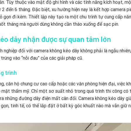
lần. Tùy thuộc vào mật độ ghi hình và các tính năng kích hoạt, mộ
2 đến 6 tháng. Đặc biệt, xu hướng hiện nay là kết hợp camera pi
ỏ gọn đi kèm. Thiết lập này tạo ra một chu trình tự cung cấp nă
uốt tháng mà người dùng không cần tháo xuống để sạc pin.
kéo dây nhận được sự quan tâm lớn
h nghiệp đối với camera không kéo dây không phải là ngẫu nhiên
 trúng vào “nỗi đau” của các giải pháp cũ.
g trình
ng, căn hộ chung cư cao cấp hoặc các văn phòng hiện đại, việc k
 mặt thẩm mỹ. Chỉ một sơ suất nhỏ trong quá trình thi công có 
ộ ra những đường dây điện mất cân đối. Camera không kéo dây gi
ỏ gọn, tinh tế, có thể lắp đặt ở bất kỳ góc khuất nào mà vẫn giữ 