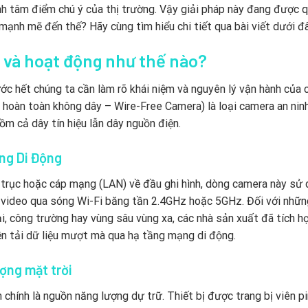
ành tâm điểm chú ý của thị trường. Vậy giải pháp này đang được 
mạnh mẽ đến thế? Hãy cùng tìm hiểu chi tiết qua bài viết dưới đâ
ì và hoạt động như thế nào?
c hết chúng ta cần làm rõ khái niệm và nguyên lý vận hành của 
 hoàn toàn không dây – Wire-Free Camera) là loại camera an nin
m cả dây tín hiệu lẫn dây nguồn điện.
óng Di Động
g trục hoặc cáp mạng (LAN) về đầu ghi hình, dòng camera này sử
ệu video qua sóng Wi-Fi băng tần 2.4GHz hoặc 5GHz. Đối với nhữn
i, công trường hay vùng sâu vùng xa, các nhà sản xuất đã tích h
n tải dữ liệu mượt mà qua hạ tầng mạng di động.
ợng mặt trời
chính là nguồn năng lượng dự trữ. Thiết bị được trang bị viên pi