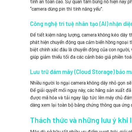
tính an toàn cao. Sự quan tâm bùng nổ hiện nay p
“camera dùng pin thì tính năng yếu”.
Công nghệ trí tuệ nhân tạo (AI) nhận di
Để tiết kiệm năng lượng, camera không kéo dây th
phát hiện chuyển động qua cảm biến hồng ngoại th
biệt chính xác đâu là chuyển động của con người, v
giúp giảm thiểu tối đa các cảnh báo giả phiền toái
Lưu trữ đám mây (Cloud Storage) bảo m
Nhiều người lo ngại camera không dây nhỏ gọn sẽ 
Để giải quyết mối nguy này, các hãng sản xuất đã
được mã hóa và tải ngay lập tức lên máy chủ đám
dàng xem lại toàn bộ bằng chứng thông qua ứng 
Thách thức và những lưu ý khi 
Mặc dù sở hữu rất nhiều ưu điểm vượt trội, giải