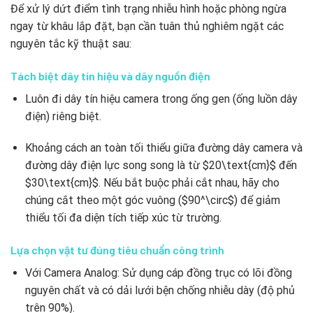
Để xử lý dứt điểm tình trạng nhiễu hình hoặc phòng ngừa
ngay từ khâu lắp đặt, bạn cần tuân thủ nghiêm ngặt các
nguyên tắc kỹ thuật sau:
Tách biệt dây tín hiệu và dây nguồn điện
Luôn đi dây tín hiệu camera trong ống gen (ống luồn dây
điện) riêng biệt.
Khoảng cách an toàn tối thiểu giữa đường dây camera và
đường dây điện lực song song là từ
$20\text{cm}$
đến
$30\text{cm}$
. Nếu bắt buộc phải cắt nhau, hãy cho
chúng cắt theo một góc vuông (
$90^\circ$
) để giảm
thiểu tối đa diện tích tiếp xúc từ trường.
Lựa chọn vật tư đúng tiêu chuẩn công trình
Với Camera Analog: Sử dụng cáp đồng trục có lõi đồng
nguyên chất và có dải lưới bện chống nhiễu dày (độ phủ
trên 90%).