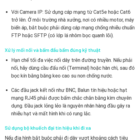
Với Camera IP: Sử dụng cáp mạng từ Cat5e hoặc Cat6
trở lên. Ở môi trường nhà xưởng, nơi có nhiều motor, máy
biến áp, bắt buộc phải dùng cáp mạng chống nhiễu chuẩn
FTP hoặc SFTP (có lớp lá nhôm bọc quanh lõi).
Xử lý mối nối và bấm đầu bấm đúng kỹ thuật
Hạn chế tối đa việc nối dây trên đường truyền. Nếu phải
nối, hãy dùng cầu đấu nối (Terminal) hoặc hàn chì, sau đó
bọc kín bằng băng keo cao su non chống nước.
Các đầu jack kết nối như BNC, Balun tín hiệu hoặc hạt
mạng RJ45 phải được bấm chắc chắn bằng kìm chuyên
dụng. Đầu jack lỏng lẻo là nguyên nhân hàng đầu gây ra
nhiễu hạt và mất hình khi có rung lắc.
Sử dụng bộ khuếch đại tín hiệu khi đi xa
Nếu địa hình bắt buộc phải đi dây vượt khoảng cách tiêu