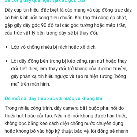
Dây cáp tín hiệu, đặc biệt là cáp mạng và cáp đồng trục dày,
có bán kính uốn cong tiêu chuẩn. Khi thợ thi công ép chặt,
gập gãy dây góc
90 độ
tại các góc tường hoặc mép trần,
cấu trúc vật lý bên trong dây sẽ bị thay đổi:
Lớp vỏ chống nhiễu bị rách hoặc xê dịch.
Lõi dây đồng bên trong bị kéo căng, rạn nứt hoặc thay
đổi tiết diện, làm thay đổi trở kháng của đường truyền,
gây phản xạ tín hiệu ngược và tạo ra hiện tượng “bóng
ma” trên màn hình.
Để mối nối dây tiếp xúc với nước và không khí
Trong nhiều công trình, dây camera bắt buộc phải nối do
thiếu hụt hoặc cải tạo. Nếu mối nối không được hàn thiếc,
không bọc băng keo cách điện chống nước chuyên dụng
hoặc không bỏ vào hộp kỹ thuật bảo vệ, lõi đồng sẽ nhanh