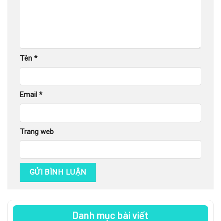
Tên
*
Email
*
Trang web
Danh mục bài viết