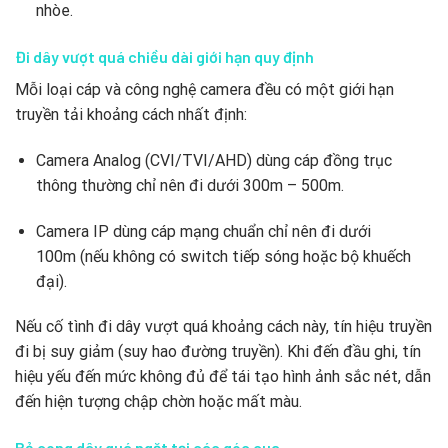
nhòe.
Đi dây vượt quá chiều dài giới hạn quy định
Mỗi loại cáp và công nghệ camera đều có một giới hạn
truyền tải khoảng cách nhất định:
Camera Analog (CVI/TVI/AHD) dùng cáp đồng trục
thông thường chỉ nên đi dưới
300m – 500m
.
Camera IP dùng cáp mạng chuẩn chỉ nên đi dưới
100m
(nếu không có switch tiếp sóng hoặc bộ khuếch
đại).
Nếu cố tình đi dây vượt quá khoảng cách này, tín hiệu truyền
đi bị suy giảm (suy hao đường truyền). Khi đến đầu ghi, tín
hiệu yếu đến mức không đủ để tái tạo hình ảnh sắc nét, dẫn
đến hiện tượng chập chờn hoặc mất màu.
Bẻ cong dây quá ngặt tại các góc cua