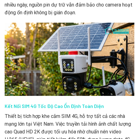
nhiều ngày, nguồn pin dự trữ vẫn đảm bảo cho camera hoạt
động ổn định không bị gián đoạn.
Kết Nối SIM 4G Tốc Độ Cao Ổn Định Toàn Diện
Thiết bị tích hợp khe cắm SIM 4G, hỗ trợ tất cả các nhà
mạng lớn tại Việt Nam. Việc truyền tải hình ảnh chất lượng
cao Quad HD 2K được tối ưu hóa nhờ chuẩn nén video