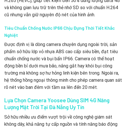
H.265 (HEVC), giúp tiết kiệm đến 50% dung lượng data 4G
và không gian lưu trữ trên thẻ nhớ SD so với chuẩn H.264
cũ nhưng vẫn giữ nguyên độ nét của hình ảnh.
Tiêu Chuẩn Chống Nước IP66 Chịu Đựng Thời Tiết Khắc
Nghiệt
Được định vị là dòng camera chuyên dụng ngoài trời, sản
phẩm sở hữu lớp vỏ nhựa ABS cao cấp siêu bền, đạt tiêu
chuẩn chống nước và bụi bẩn IP66. Camera có thể hoạt
động bền bỉ dưới mưa bão, nắng gắt hay khói bụi công
trường mà không sợ hư hỏng linh kiện bên trong. Ngoài ra,
hệ thống hồng ngoại thông minh cho phép camera quan sát
rõ nét vào ban đêm với tầm xa lên đến 20 mét.
Lựa Chọn Camera Yoosee Dùng SIM 4G Năng
Lượng Mặt Trời Tại Đà Nẵng Uy Tín
Sở hữu nhiều ưu điểm vượt trội về công nghệ giám sát
không dây, khả năng tự cấp nguồn và tính năng báo động