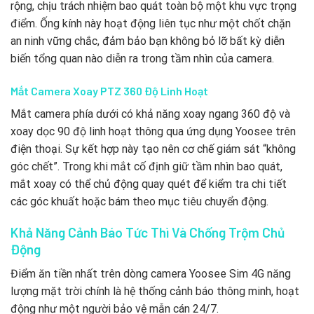
rộng, chịu trách nhiệm bao quát toàn bộ một khu vực trọng
điểm. Ống kính này hoạt động liên tục như một chốt chặn
an ninh vững chắc, đảm bảo bạn không bỏ lỡ bất kỳ diễn
biến tổng quan nào diễn ra trong tầm nhìn của camera.
Mắt Camera Xoay PTZ 360 Độ Linh Hoạt
Mắt camera phía dưới có khả năng xoay ngang 360 độ và
xoay dọc 90 độ linh hoạt thông qua ứng dụng Yoosee trên
điện thoại. Sự kết hợp này tạo nên cơ chế giám sát “không
góc chết”. Trong khi mắt cố định giữ tầm nhìn bao quát,
mắt xoay có thể chủ động quay quét để kiểm tra chi tiết
các góc khuất hoặc bám theo mục tiêu chuyển động.
Khả Năng Cảnh Báo Tức Thì Và Chống Trộm Chủ
Động
Điểm ăn tiền nhất trên dòng camera Yoosee Sim 4G năng
lượng mặt trời chính là hệ thống cảnh báo thông minh, hoạt
động như một người bảo vệ mẫn cán 24/7.