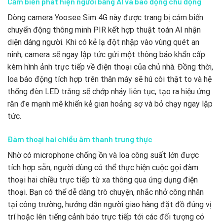
Cảm biến phát hiện người bằng AI và báo động chủ động
Dòng camera Yoosee Sim 4G này được trang bị cảm biến
chuyển động thông minh PIR kết hợp thuật toán AI nhận
diện dáng người. Khi có kẻ lạ đột nhập vào vùng quét an
ninh, camera sẽ ngay lập tức gửi một thông báo khẩn cấp
kèm hình ảnh trực tiếp về điện thoại của chủ nhà. Đồng thời,
loa báo động tích hợp trên thân máy sẽ hú còi thật to và hệ
thống đèn LED trắng sẽ chớp nháy liên tục, tạo ra hiệu ứng
răn đe mạnh mẽ khiến kẻ gian hoảng sợ và bỏ chạy ngay lập
tức.
Đàm thoại hai chiều âm thanh trung thực
Nhờ có microphone chống ồn và loa công suất lớn được
tích hợp sẵn, người dùng có thể thực hiện cuộc gọi đàm
thoại hai chiều trực tiếp từ xa thông qua ứng dụng điện
thoại. Bạn có thể dễ dàng trò chuyện, nhắc nhở công nhân
tại công trường, hướng dẫn người giao hàng đặt đồ đúng vị
trí hoặc lên tiếng cảnh báo trực tiếp tới các đối tượng có