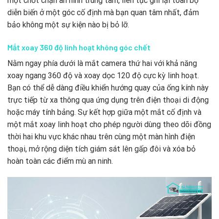
một chốt chặn an ninh trung tâm, liên tục ghi lại toàn bộ
diễn biến ở một góc cố định mà bạn quan tâm nhất, đảm
bảo không một sự kiện nào bị bỏ lỡ.
Mắt xoay 360 độ linh hoạt không góc chết
Nằm ngay phía dưới là mắt camera thứ hai với khả năng
xoay ngang 360 độ và xoay dọc 120 độ cực kỳ linh hoạt.
Bạn có thể dễ dàng điều khiển hướng quay của ống kính này
trực tiếp từ xa thông qua ứng dụng trên điện thoại di động
hoặc máy tính bảng. Sự kết hợp giữa một mắt cố định và
một mắt xoay linh hoạt cho phép người dùng theo dõi đồng
thời hai khu vực khác nhau trên cùng một màn hình điện
thoại, mở rộng diện tích giám sát lên gấp đôi và xóa bỏ
hoàn toàn các điểm mù an ninh.