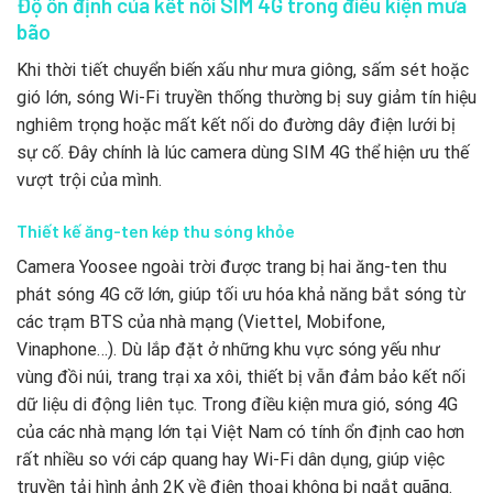
Độ ổn định của kết nối SIM 4G trong điều kiện mưa
bão
Khi thời tiết chuyển biến xấu như mưa giông, sấm sét hoặc
gió lớn, sóng Wi-Fi truyền thống thường bị suy giảm tín hiệu
nghiêm trọng hoặc mất kết nối do đường dây điện lưới bị
sự cố. Đây chính là lúc camera dùng SIM 4G thể hiện ưu thế
vượt trội của mình.
Thiết kế ăng-ten kép thu sóng khỏe
Camera Yoosee ngoài trời được trang bị hai ăng-ten thu
phát sóng 4G cỡ lớn, giúp tối ưu hóa khả năng bắt sóng từ
các trạm BTS của nhà mạng (Viettel, Mobifone,
Vinaphone…). Dù lắp đặt ở những khu vực sóng yếu như
vùng đồi núi, trang trại xa xôi, thiết bị vẫn đảm bảo kết nối
dữ liệu di động liên tục. Trong điều kiện mưa gió, sóng 4G
của các nhà mạng lớn tại Việt Nam có tính ổn định cao hơn
rất nhiều so với cáp quang hay Wi-Fi dân dụng, giúp việc
truyền tải hình ảnh 2K về điện thoại không bị ngắt quãng.