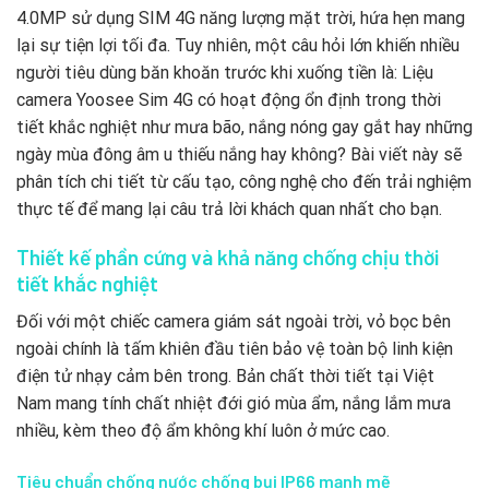
4.0MP sử dụng SIM 4G năng lượng mặt trời, hứa hẹn mang
lại sự tiện lợi tối đa. Tuy nhiên, một câu hỏi lớn khiến nhiều
người tiêu dùng băn khoăn trước khi xuống tiền là: Liệu
camera Yoosee Sim 4G có hoạt động ổn định trong thời
tiết khắc nghiệt như mưa bão, nắng nóng gay gắt hay những
ngày mùa đông âm u thiếu nắng hay không? Bài viết này sẽ
phân tích chi tiết từ cấu tạo, công nghệ cho đến trải nghiệm
thực tế để mang lại câu trả lời khách quan nhất cho bạn.
Thiết kế phần cứng và khả năng chống chịu thời
tiết khắc nghiệt
Đối với một chiếc camera giám sát ngoài trời, vỏ bọc bên
ngoài chính là tấm khiên đầu tiên bảo vệ toàn bộ linh kiện
điện tử nhạy cảm bên trong. Bản chất thời tiết tại Việt
Nam mang tính chất nhiệt đới gió mùa ẩm, nắng lắm mưa
nhiều, kèm theo độ ẩm không khí luôn ở mức cao.
Tiêu chuẩn chống nước chống bụi IP66 mạnh mẽ