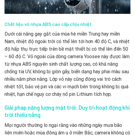
Chất liệu vỏ nhựa ABS cao cấp chịu nhiệt
Dưới cái nắng gay gắt của mùa hè miền Trung hay miền
Nam, nhiệt độ ngoài trời có thể lên tới hơn 40 độ C, và nhiệt
độ hấp thụ trực tiếp trên bề mặt thiết bị có thể lên đến 50
– 60 độ C. Vỏ ngoài của dòng camera Yoosee này được làm
từ nhựa ABS nguyên sinh chất lượng cao, có khả năng
chống tia UV, không bị giòn gãy, biến dạng hay phai màu sau
nhiều năm phơi nắng. Lớp vỏ này cũng đóng vai trò cách
nhiệt tốt, bảo vệ pin và các vi mạch bên trong không bị quá
nhiệt, hạn chế nguy cơ cháy nổ pin Lithium tích hợp.
Giải pháp năng lượng mặt trời: Duy trì hoạt động khi
trời thiếu nắng
Mọi người thường lo ngại rằng vào những ngày mưa bão
liên miên hoặc mùa đông âm u ở miền Bắc, camera không có