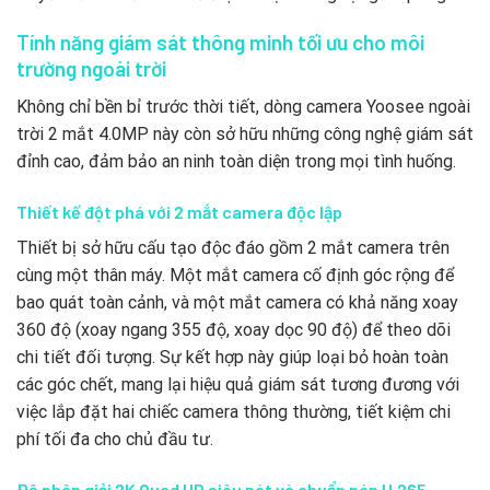
Tính năng giám sát thông minh tối ưu cho môi
trường ngoài trời
Không chỉ bền bỉ trước thời tiết, dòng camera Yoosee ngoài
trời 2 mắt 4.0MP này còn sở hữu những công nghệ giám sát
đỉnh cao, đảm bảo an ninh toàn diện trong mọi tình huống.
Thiết kế đột phá với 2 mắt camera độc lập
Thiết bị sở hữu cấu tạo độc đáo gồm 2 mắt camera trên
cùng một thân máy. Một mắt camera cố định góc rộng để
bao quát toàn cảnh, và một mắt camera có khả năng xoay
360 độ (xoay ngang 355 độ, xoay dọc 90 độ) để theo dõi
chi tiết đối tượng. Sự kết hợp này giúp loại bỏ hoàn toàn
các góc chết, mang lại hiệu quả giám sát tương đương với
việc lắp đặt hai chiếc camera thông thường, tiết kiệm chi
phí tối đa cho chủ đầu tư.
Độ phân giải 2K Quad HD siêu nét và chuẩn nén H.265