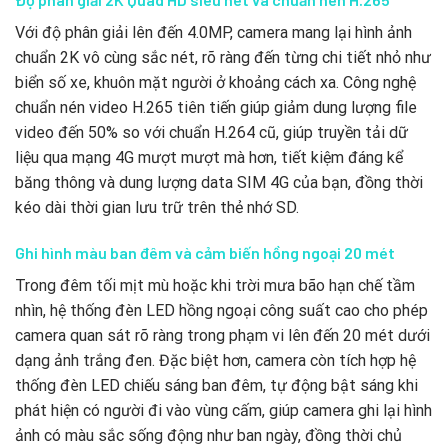
Với độ phân giải lên đến 4.0MP, camera mang lại hình ảnh
chuẩn 2K vô cùng sắc nét, rõ ràng đến từng chi tiết nhỏ như
biển số xe, khuôn mặt người ở khoảng cách xa. Công nghệ
chuẩn nén video H.265 tiên tiến giúp giảm dung lượng file
video đến 50% so với chuẩn H.264 cũ, giúp truyền tải dữ
liệu qua mạng 4G mượt mượt mà hơn, tiết kiệm đáng kể
băng thông và dung lượng data SIM 4G của bạn, đồng thời
kéo dài thời gian lưu trữ trên thẻ nhớ SD.
Ghi hình màu ban đêm và cảm biến hồng ngoại 20 mét
Trong đêm tối mịt mù hoặc khi trời mưa bão hạn chế tầm
nhìn, hệ thống đèn LED hồng ngoại công suất cao cho phép
camera quan sát rõ ràng trong phạm vi lên đến 20 mét dưới
dạng ảnh trắng đen. Đặc biệt hơn, camera còn tích hợp hệ
thống đèn LED chiếu sáng ban đêm, tự động bật sáng khi
phát hiện có người đi vào vùng cấm, giúp camera ghi lại hình
ảnh có màu sắc sống động như ban ngày, đồng thời chủ