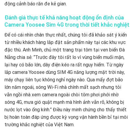
động cảnh báo răn đe kẻ gian.
Đánh giá thực tế khả năng hoạt động ổn định của
Camera Yoosee Sim 4G trong thời tiết khắc nghiệt
Để có cái nhìn chân thực nhất, chúng tôi đã khảo sát ý kiến
từ nhiều khách hàng lắp đặt sản phẩm này tại các khu vực
đặc thù. Anh Minh, chủ một trang trại tôm tại ven biển Đà
Nẵng chia sẻ: “Trước đây tôi rất lo vì vùng biển muối mặn,
lại hay có bão lớn, dây điện kéo ra rất nguy hiểm. Từ ngày
lắp camera Yoosee dùng SIM 4G năng lượng mặt trời này,
máy chạy liên tục không nghỉ ngày nào. Qua mấy đợt bão
lớn năm ngoái, sóng Wi-Fi nhà chính mất sạch nhưng tôi
vẫn ngồi nhà xem camera ngoài chòi tôm phơi phới nhờ
sóng 4G, mưa gió quật mạnh mà hình ảnh vẫn rõ, không bị
nước lọt vào ống kính.” Điều này minh chứng cho thấy thiết
bị hoàn toàn đáp ứng được kỳ vọng vận hành bền bỉ tại môi
trường khắc nghiệt của Việt Nam.