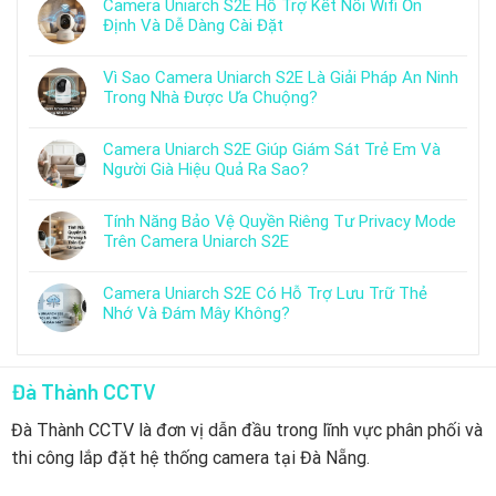
Camera Uniarch S2E Hỗ Trợ Kết Nối Wifi Ổn
Định Và Dễ Dàng Cài Đặt
Vì Sao Camera Uniarch S2E Là Giải Pháp An Ninh
Trong Nhà Được Ưa Chuộng?
Camera Uniarch S2E Giúp Giám Sát Trẻ Em Và
Người Già Hiệu Quả Ra Sao?
Tính Năng Bảo Vệ Quyền Riêng Tư Privacy Mode
Trên Camera Uniarch S2E
Camera Uniarch S2E Có Hỗ Trợ Lưu Trữ Thẻ
Nhớ Và Đám Mây Không?
Đà Thành CCTV
Đà Thành CCTV là đơn vị dẫn đầu trong lĩnh vực phân phối và
thi công lắp đặt hệ thống camera tại Đà Nẵng.