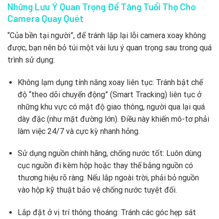
Những Lưu Ý Quan Trọng Để Tăng Tuổi Thọ Cho
Camera Quay Quét
“Của bền tại người”, để tránh lặp lại lỗi camera xoay không
được, bạn nên bỏ túi một vài lưu ý quan trọng sau trong quá
trình sử dụng:
Không lạm dụng tính năng xoay liên tục: Tránh bật chế
độ “theo dõi chuyển động” (Smart Tracking) liên tục ở
những khu vực có mật độ giao thông, người qua lại quá
dày đặc (như mặt đường lớn). Điều này khiến mô-tơ phải
làm việc 24/7 và cực kỳ nhanh hỏng.
Sử dụng nguồn chính hãng, chống nước tốt: Luôn dùng
cục nguồn đi kèm hộp hoặc thay thế bằng nguồn có
thương hiệu rõ ràng. Nếu lắp ngoài trời, phải bỏ nguồn
vào hộp kỹ thuật bảo vệ chống nước tuyệt đối.
Lắp đặt ở vị trí thông thoáng: Tránh các góc hẹp sát