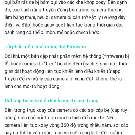
bụi bẩn rất dễ bị bám bụi vào các khe khớp xoay. Bên cạnh
đó, các bánh răng truyền động bên trong camera thường
làm bằng nhựa, nếu bị camera bị cản trở vật lý (vướng dây
điện, va đập) hoặc quay quét liên tục trong thời gian dài,
bánh răng có thể bị mòn, mẻ hoặc chệch khớp.
Lỗi phần mềm hoặc xung đột Firmware
Đôi khi, một bản cập nhật phần mềm hệ thống (firmware) bị
lỗi hoặc camera bị “treo” bộ nhớ đệm (cache) sau một thời
gian dài hoạt động liên tục khiến lệnh điều khiển từ app
truyền đến vi xử lý của camera bị xung đột, không thể ra
lệnh cho mô-tơ hoạt động.
Đứt cáp tín hiệu điều khiển mô-tơ bên trong
Bên trong trục xoay của camera có các sợi cáp bẹ (cáp ruy-
băng) siêu nhỏ nối từ bo mạch chính đến mô-tơ. Nếu
camera liên tục xoay vòng 360 độ trong nhiều năm, sợi cáp
này có thể bị vặn xoắn, mòn và cuối cùng là bị đứt ngầm.