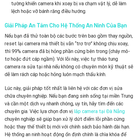
tường khiến camera khi xoay bị va chạm vật lý, dễ làm
lệch hoặc vỡ bánh răng điều hướng.
Giải Pháp An Tâm Cho Hệ Thống An Ninh Của Bạn
Nếu bạn đã thử toàn bộ các bước trên bao gồm thay nguồn,
reset lại camera mà thiết bị vẫn “trơ trơ” không chịu xoay,
thì 99% camera đã bị hỏng phần cứng bên trong (cháy mô-
tơ hoặc đứt cáp ngầm). Với lỗi này, việc tự tháo tung
camera ra sửa tại nhà nếu không có chuyên môn kỹ thuật sẽ
dễ làm rách cáp hoặc hỏng luôn mạch thấu kính.
Lúc này, giải pháp tốt nhất là liên hệ với các đơn vị sửa
chữa chuyên nghiệp. Nếu bạn đang sinh sống tại miền Trung
và cần một dịch vụ nhanh chóng, uy tín, hãy tìm đến các
chuyên gia. Việc lựa chọn đơn vị
lắp camera tại Đà Nẵng
chuyên nghiệp sẽ giúp bạn xử lý dứt điểm lỗi phần cứng
hoặc thay thế thiết bị mới với chính sách bảo hành dài hạn.
Hệ thống an ninh hoạt động ổn định chính là chìa khóa để