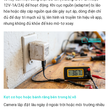
12V-1A/2A) để hoạt động. Khi cục nguồn (adapter) bị lão
hóa hoặc dây cáp nguồn quá dài gây sụt áp, dòng điện chỉ
đủ để duy trì mạch xử lý, lên hình và truyền tín hiệu về app,
nhưng không đủ khỏe để kéo mô-tơ xoay.
Kẹt cơ học hoặc bánh răng bên trong bị vỡ
Camera lắp đặt lâu ngày ở ngoài trời hoặc môi trường nhiều