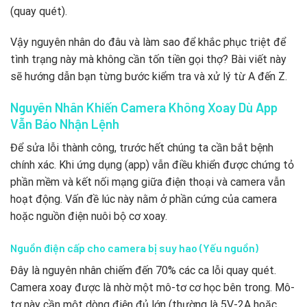
(quay quét).
Vậy nguyên nhân do đâu và làm sao để khắc phục triệt để
tình trạng này mà không cần tốn tiền gọi thợ? Bài viết này
sẽ hướng dẫn bạn từng bước kiểm tra và xử lý từ A đến Z.
Nguyên Nhân Khiến Camera Không Xoay Dù App
Vẫn Báo Nhận Lệnh
Để sửa lỗi thành công, trước hết chúng ta cần bắt bệnh
chính xác. Khi ứng dụng (app) vẫn điều khiển được chứng tỏ
phần mềm và kết nối mạng giữa điện thoại và camera vẫn
hoạt động. Vấn đề lúc này nằm ở phần cứng của camera
hoặc nguồn điện nuôi bộ cơ xoay.
Nguồn điện cấp cho camera bị suy hao (Yếu nguồn)
Đây là nguyên nhân chiếm đến 70% các ca lỗi quay quét.
Camera xoay được là nhờ một mô-tơ cơ học bên trong. Mô-
tơ này cần một dòng điện đủ lớn (thường là 5V-2A hoặc