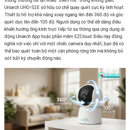
thống thường để lại nhiều “điểm mù” trong không gian,
Uniarch UHO-S2E sở hữu cơ chế quay quét cực kỳ linh hoạt.
Thiết bị hỗ trợ khả năng xoay ngang lên đến 360 độ và góc
quét dọc lên đến 105 độ. Người dùng có thể dễ dàng điều
khiển hướng ống kính trực tiếp từ xa thông qua ứng dụng di
động Uniarch App hoặc phần mềm EZCloud. Điều này đồng
nghĩa với việc chỉ với một chiếc camera duy nhất, bạn đã có
thể bao quát toàn bộ một căn phòng rộng lớn mà không bỏ
sót bất kỳ chuyển động nào.