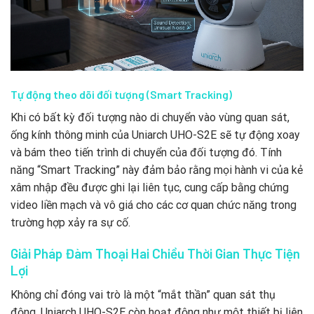
Tự động theo dõi đối tượng (Smart Tracking)
Khi có bất kỳ đối tượng nào di chuyển vào vùng quan sát,
ống kính thông minh của Uniarch UHO-S2E sẽ tự động xoay
và bám theo tiến trình di chuyển của đối tượng đó. Tính
năng “Smart Tracking” này đảm bảo rằng mọi hành vi của kẻ
xâm nhập đều được ghi lại liên tục, cung cấp bằng chứng
video liền mạch và vô giá cho các cơ quan chức năng trong
trường hợp xảy ra sự cố.
Giải Pháp Đàm Thoại Hai Chiều Thời Gian Thực Tiện
Lợi
Không chỉ đóng vai trò là một “mắt thần” quan sát thụ
động, Uniarch UHO-S2E còn hoạt động như một thiết bị liên