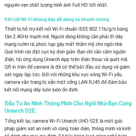
nguyên vẹn chất lượng hình ảnh Full HD tốt nhất.
Kết nối Wi-Fi không dây dễ dàng và nhanh chóng
Thiết bị hỗ trợ kết nối Wi-Fi chuẩn IEEE 802.11b/g/n băng
tần 2.4GHz mạnh mẽ. Người dùng không cần phải đi dây
mạng rườm rà, phức tạp gây mất thẩm mỹ cho ngôi nhà.
Quá trình cài đặt cực kỳ đơn giản: Bạn chỉ cần cắm nguồn
điện, tải ứng dụng Uniarch App trên điện thoại và quét mã
QR in trên đế camera là đã có thể bắt đầu sử dụng và giám
sát ngay lập tức. Đối với những khu vực sóng Wi-Fi yếu,
camera vẫn trang bị sẵn một cổng LAN RJ45 để đảm bảo
kết nối mạng dây luôn luôn ổn định.
Đầu Tư An Ninh Thông Minh Cho Ngôi Nhà Bạn Cùng
Uniarch S2E
Tổng kết lại, camera Wi-Fi Uniarch UHO-S2E là một giải
pháp giám sát an ninh vô cùng toàn diện, thông minh và kinh