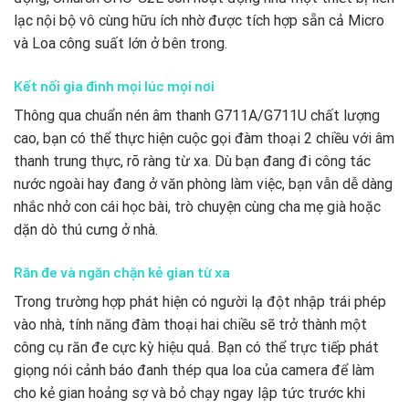
lạc nội bộ vô cùng hữu ích nhờ được tích hợp sẵn cả Micro
và Loa công suất lớn ở bên trong.
Kết nối gia đình mọi lúc mọi nơi
Thông qua chuẩn nén âm thanh G711A/G711U chất lượng
cao, bạn có thể thực hiện cuộc gọi đàm thoại 2 chiều với âm
thanh trung thực, rõ ràng từ xa. Dù bạn đang đi công tác
nước ngoài hay đang ở văn phòng làm việc, bạn vẫn dễ dàng
nhắc nhở con cái học bài, trò chuyện cùng cha mẹ già hoặc
dặn dò thú cưng ở nhà.
Răn đe và ngăn chặn kẻ gian từ xa
Trong trường hợp phát hiện có người lạ đột nhập trái phép
vào nhà, tính năng đàm thoại hai chiều sẽ trở thành một
công cụ răn đe cực kỳ hiệu quả. Bạn có thể trực tiếp phát
giọng nói cảnh báo đanh thép qua loa của camera để làm
cho kẻ gian hoảng sợ và bỏ chạy ngay lập tức trước khi