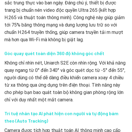
sắc trung thực vào ban ngày. Đáng chú ý, thiết bị được
trang bị chuẩn nén video độc quyền Ultra 265 (kết hợp
H.265 và thuật toán thông minh). Công nghệ này giúp giảm
tới 75% băng thông mạng và dung lượng lưu trữ so với
chuẩn H.264 truyền thống, giúp camera truyền tải m mượt
mà hơn qua Wi-Fi mà không bị giật lag.
Góc quay quét toàn diện 360 độ không góc chết
Không chỉ nhìn nét, Uniarch S2E còn nhìn rộng. Với khả năng
quay ngang từ 0° đến 340° và góc quét dọc từ -5° đến 55°,
người dùng có thể dễ dàng điều khiển camera xoay 4 chiều
từ xa thông qua ứng dụng trên điện thoại. Tính năng này
cho phép bạn bao quát toàn bộ không gian phòng rộng lớn
chỉ với duy nhất một mắt camera.
Trí tuệ nhân tạo AI phát hiện con người và tự động bám
theo (Auto Tracking)
Camera được tích hợp thuật toán AI thông minh cao cấp