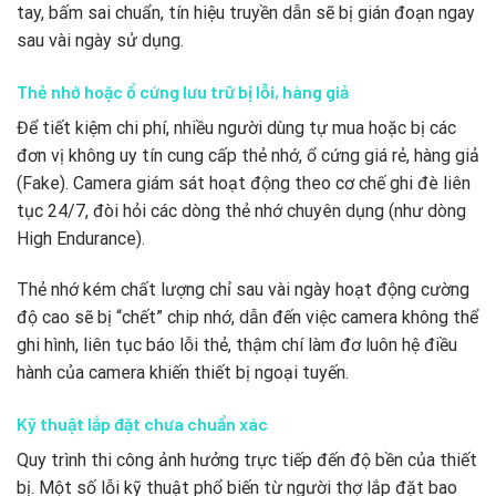
tay, bấm sai chuẩn, tín hiệu truyền dẫn sẽ bị gián đoạn ngay
sau vài ngày sử dụng.
Thẻ nhớ hoặc ổ cứng lưu trữ bị lỗi, hàng giả
Để tiết kiệm chi phí, nhiều người dùng tự mua hoặc bị các
đơn vị không uy tín cung cấp thẻ nhớ, ổ cứng giá rẻ, hàng giả
(Fake). Camera giám sát hoạt động theo cơ chế ghi đè liên
tục 24/7, đòi hỏi các dòng thẻ nhớ chuyên dụng (như dòng
High Endurance).
Thẻ nhớ kém chất lượng chỉ sau vài ngày hoạt động cường
độ cao sẽ bị “chết” chip nhớ, dẫn đến việc camera không thể
ghi hình, liên tục báo lỗi thẻ, thậm chí làm đơ luôn hệ điều
hành của camera khiến thiết bị ngoại tuyến.
Kỹ thuật lắp đặt chưa chuẩn xác
Quy trình thi công ảnh hưởng trực tiếp đến độ bền của thiết
bị. Một số lỗi kỹ thuật phổ biến từ người thợ lắp đặt bao