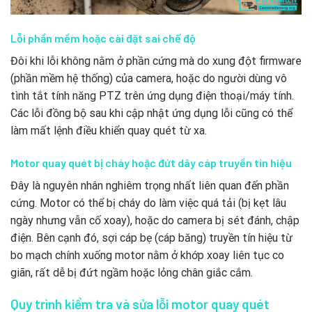
Lỗi phần mềm hoặc cài đặt sai chế độ
Đôi khi lỗi không nằm ở phần cứng mà do xung đột firmware
(phần mềm hệ thống) của camera, hoặc do người dùng vô
tình tắt tính năng PTZ trên ứng dụng điện thoại/máy tính.
Các lỗi đồng bộ sau khi cập nhật ứng dụng lỗi cũng có thể
làm mất lệnh điều khiển quay quét từ xa.
Motor quay quét bị cháy hoặc đứt dây cáp truyền tín hiệu
Đây là nguyên nhân nghiêm trọng nhất liên quan đến phần
cứng. Motor có thể bị cháy do làm việc quá tải (bị kẹt lâu
ngày nhưng vẫn cố xoay), hoặc do camera bị sét đánh, chập
điện. Bên cạnh đó, sợi cáp bẹ (cáp băng) truyền tín hiệu từ
bo mạch chính xuống motor nằm ở khớp xoay liên tục co
giãn, rất dễ bị đứt ngầm hoặc lỏng chân giắc cắm.
Quy trình kiểm tra và sửa lỗi motor quay quét