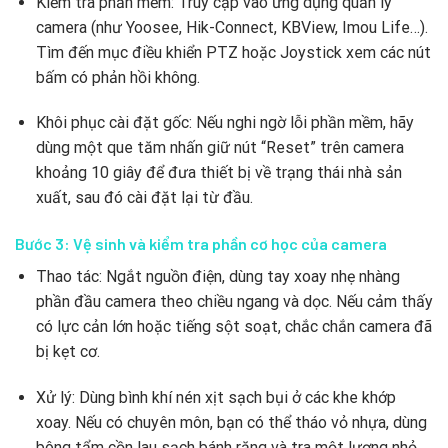
Kiểm tra phần mềm: Truy cập vào ứng dụng quản lý
camera (như Yoosee, Hik-Connect, KBView, Imou Life…).
Tìm đến mục điều khiển PTZ hoặc Joystick xem các nút
bấm có phản hồi không.
Khôi phục cài đặt gốc: Nếu nghi ngờ lỗi phần mềm, hãy
dùng một que tăm nhấn giữ nút “Reset” trên camera
khoảng 10 giây để đưa thiết bị về trạng thái nhà sản
xuất, sau đó cài đặt lại từ đầu.
Bước 3: Vệ sinh và kiểm tra phần cơ học của camera
Thao tác: Ngắt nguồn điện, dùng tay xoay nhẹ nhàng
phần đầu camera theo chiều ngang và dọc. Nếu cảm thấy
có lực cản lớn hoặc tiếng sột soạt, chắc chắn camera đã
bị kẹt cơ.
Xử lý: Dùng bình khí nén xịt sạch bụi ở các khe khớp
xoay. Nếu có chuyên môn, bạn có thể tháo vỏ nhựa, dùng
bông tẩm cồn lau sạch bánh răng và tra một lượng nhỏ