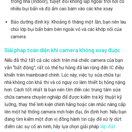
trong nhà (Indoor), tuyệt đối không lắp ngoài trời nơi có
nhiều bụi bẩn và độ ẩm cao bám vào các khe xoay.
Bảo dưỡng định kỳ: Khoảng 6 tháng một lần, bạn nên lau
chùi lớp bụi bẩn bám bên ngoài vỏ và các khớp nối của
camera.
Giải pháp toàn diện khi camera không xoay được
Nếu đã thử tất cả các cách trên mà chiếc camera của bạn
vẫn “bất động”, rất có thể hư hỏng đã lan rộng đến IC điều
khiển trên mainboard chính. Lúc này, việc tự sửa chữa tại
nhà không còn khả thi và có nguy cơ làm thiết bị hỏng nặng
hơn. Cách tốt nhất là bạn nên tìm đến các trung tâm sửa
chữa camera chuyên nghiệp để được kiểm tra kỹ thuật kỹ
lưỡng, thay thế linh kiện chính hãng hoặc cân nhắc nâng cấp
lên một hệ thống camera mới hiện đại, ổn định hơn. Nếu bạn
đang tìm kiếm một đơn vị đồng hành tin cậy để xử lý dứt
điểm các sự cố an ninh, hãy lựa chọn giải pháp
lắp đặt