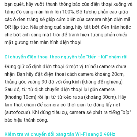
bạn quét, hãy vuốt thanh thông báo của điện thoại xuống và
tăng độ sáng màn hình lên 100%. Độ tương phản cao giữa
các ô đen trắng sẽ giúp cảm biến của camera nhận diện mã
QR lập tức. Nếu phòng quá sáng, hãy tắt bớt đèn trần hoặc
che bớt ánh sáng mặt trời để tránh hiện tượng phản chiếu
mặt gương trên màn hình điện thoại.
Di chuyển điện thoại theo nguyên tắc “tiến – lùi” chậm rãi
Đừng giữ cố định điện thoại ở một vị trí nếu camera chưa
nhận. Bạn hãy đặt điện thoại cách camera khoảng 20cm,
thẳng góc vuông 90 độ với ống kính (không để nghiêng).
Sau đó, từ từ dịch chuyển điện thoại lại gần camera
(khoảng 10cm) rồi lại từ từ kéo ra xa (khoảng 30cm). Hãy
làm thật chậm để camera có thời gian tự động lấy nét
(autofocus). Khi đúng tiêu cự, camera sẽ phát ra tiếng “bíp”
báo hiệu thành công.
Kiểm tra và chuyển đổi băng tần Wi-Fi sang 2.4GHz