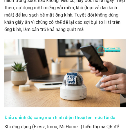
nilon trong suốt nào không. Nếu có, hãy bóc nó ra ngay. Tiếp
theo, sử dụng một miếng vải mềm, khô (loại vải lau kính
mắt) để lau sạch bề mặt ống kính. Tuyệt đối không dùng
khăn giấy ăn vì chúng có thể để lại các sợi bụi tơ li ti trên
ống kính, làm cản trở khả năng quét mã.
Điều chỉnh độ sáng màn hình điện thoại lên mức tối đa
Khi ứng dụng (Ezviz, Imou, Mi Home…) hiển thị mã QR để