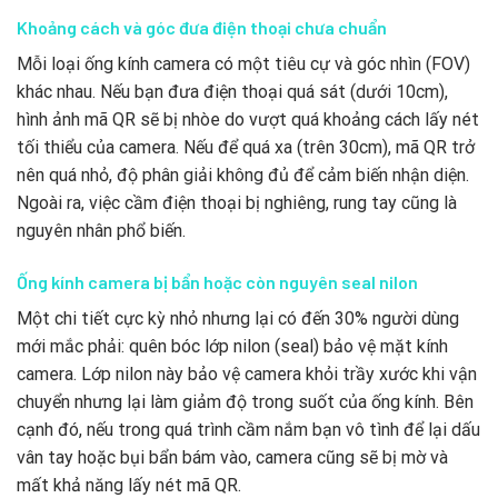
Khoảng cách và góc đưa điện thoại chưa chuẩn
Mỗi loại ống kính camera có một tiêu cự và góc nhìn (FOV)
khác nhau. Nếu bạn đưa điện thoại quá sát (dưới 10cm),
hình ảnh mã QR sẽ bị nhòe do vượt quá khoảng cách lấy nét
tối thiểu của camera. Nếu để quá xa (trên 30cm), mã QR trở
nên quá nhỏ, độ phân giải không đủ để cảm biến nhận diện.
Ngoài ra, việc cầm điện thoại bị nghiêng, rung tay cũng là
nguyên nhân phổ biến.
Ống kính camera bị bẩn hoặc còn nguyên seal nilon
Một chi tiết cực kỳ nhỏ nhưng lại có đến 30% người dùng
mới mắc phải: quên bóc lớp nilon (seal) bảo vệ mặt kính
camera. Lớp nilon này bảo vệ camera khỏi trầy xước khi vận
chuyển nhưng lại làm giảm độ trong suốt của ống kính. Bên
cạnh đó, nếu trong quá trình cầm nắm bạn vô tình để lại dấu
vân tay hoặc bụi bẩn bám vào, camera cũng sẽ bị mờ và
mất khả năng lấy nét mã QR.