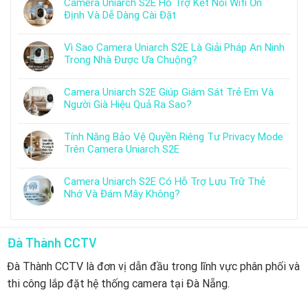
Camera Uniarch S2E Hỗ Trợ Kết Nối Wifi Ổn
Định Và Dễ Dàng Cài Đặt
Vì Sao Camera Uniarch S2E Là Giải Pháp An Ninh
Trong Nhà Được Ưa Chuộng?
Camera Uniarch S2E Giúp Giám Sát Trẻ Em Và
Người Già Hiệu Quả Ra Sao?
Tính Năng Bảo Vệ Quyền Riêng Tư Privacy Mode
Trên Camera Uniarch S2E
Camera Uniarch S2E Có Hỗ Trợ Lưu Trữ Thẻ
Nhớ Và Đám Mây Không?
Đà Thành CCTV
Đà Thành CCTV là đơn vị dẫn đầu trong lĩnh vực phân phối và
thi công lắp đặt hệ thống camera tại Đà Nẵng.