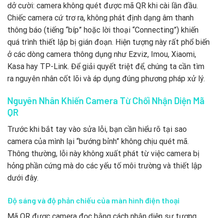
dở cười: camera không quét được mã QR khi cài lần đầu.
Chiếc camera cứ trơ ra, không phát định dạng âm thanh
thông báo (tiếng “bíp” hoặc lời thoại “Connecting”) khiến
quá trình thiết lập bị gián đoạn. Hiện tượng này rất phổ biến
ở các dòng camera thông dụng như Ezviz, Imou, Xiaomi,
Kasa hay TP-Link. Để giải quyết triệt để, chúng ta cần tìm
ra nguyên nhân cốt lõi và áp dụng đúng phương pháp xử lý.
Nguyên Nhân Khiến Camera Từ Chối Nhận Diện Mã
QR
Trước khi bắt tay vào sửa lỗi, bạn cần hiểu rõ tại sao
camera của mình lại “bướng bỉnh” không chịu quét mã.
Thông thường, lỗi này không xuất phát từ việc camera bị
hỏng phần cứng mà do các yếu tố môi trường và thiết lập
dưới đây.
Độ sáng và độ phản chiếu của màn hình điện thoại
Mã QR được camera đọc bằng cách nhận diện sự tương