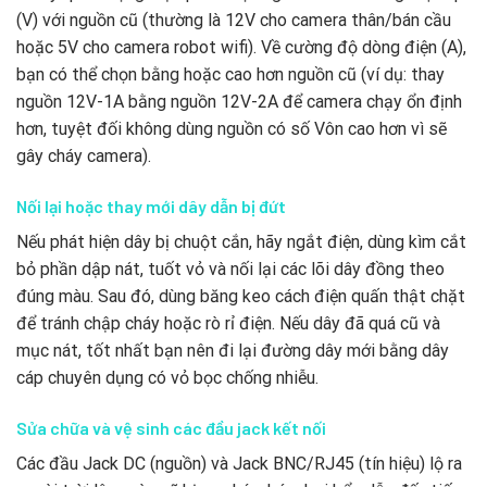
(V) với nguồn cũ (thường là 12V cho camera thân/bán cầu
hoặc 5V cho camera robot wifi). Về cường độ dòng điện (A),
bạn có thể chọn bằng hoặc cao hơn nguồn cũ (ví dụ: thay
nguồn 12V-1A bằng nguồn 12V-2A để camera chạy ổn định
hơn, tuyệt đối không dùng nguồn có số Vôn cao hơn vì sẽ
gây cháy camera).
Nối lại hoặc thay mới dây dẫn bị đứt
Nếu phát hiện dây bị chuột cắn, hãy ngắt điện, dùng kìm cắt
bỏ phần dập nát, tuốt vỏ và nối lại các lõi dây đồng theo
đúng màu. Sau đó, dùng băng keo cách điện quấn thật chặt
để tránh chập cháy hoặc rò rỉ điện. Nếu dây đã quá cũ và
mục nát, tốt nhất bạn nên đi lại đường dây mới bằng dây
cáp chuyên dụng có vỏ bọc chống nhiễu.
Sửa chữa và vệ sinh các đầu jack kết nối
Các đầu Jack DC (nguồn) và Jack BNC/RJ45 (tín hiệu) lộ ra