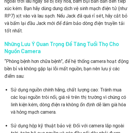
ngoài trời lâu ngày sẽ bị oxy hóa, bám bụi bẩn dẫn đến tiếp
xúc kém. Bạn hãy dùng dung dịch vệ sinh mạch điện tử (như
RP7) xịt vào và lau sạch. Nếu Jack đã quá rỉ sét, hãy cắt bỏ
và bấm lại đầu Jack mới để đảm bảo dòng điện truyền tải
tốt nhất.
Những Lưu Ý Quan Trọng Để Tăng Tuổi Thọ Cho
Nguồn Camera
“Phòng bệnh hơn chữa bệnh”, để hệ thống camera hoạt động
bền bỉ và không gặp lại lỗi mất nguồn, bạn nên lưu ý các
điểm sau:
Sử dụng nguồn chính hãng, chất lượng cao: Tránh mua
các loại nguồn trôi nổi, giá rẻ trên thị trường vì chúng có
linh kiện kém, dòng điện ra không ổn định dễ làm già hóa
và hỏng mạch camera.
Sử dụng hộp kỹ thuật bảo vệ: Đối với camera lắp ngoài