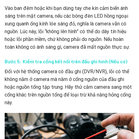
Vào ban đêm hoặc khi bạn dùng tay che kín cảm biến ánh
sáng trên mặt camera, nếu các bóng đèn LED hồng ngoại
xung quanh ống kính lóe sáng đỏ, nghĩa là camera vẫn có
nguồn. Lúc này, lỗi “không lên hình” có thể do dây tín hiệu
hoặc lỗi phần mềm, chứ không phải do nguồn. Nếu hoàn
toàn không có ánh sáng gì, camera đã mất nguồn thực sự.
Bước 5: Kiểm tra cổng kết nối trên đầu ghi hình (Nếu có)
Đối với hệ thống camera có đầu ghi (DVR/NVR), lỗi có thể
không nằm ở camera mà nằm ở cổng nguồn của đầu ghi
hoặc nguồn tổng tập trung. Hãy thử cắm camera sang một
cổng khác trên nguồn tổng để loại trừ khả năng hỏng cổng
này.