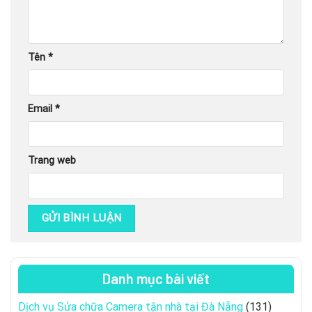
Tên
*
Email
*
Trang web
Danh mục bài viết
Dịch vụ Sửa chữa Camera tận nhà tại Đà Nẵng
(131)