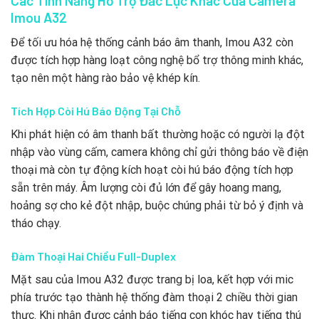
Các Tính Năng Hỗ Trợ Đắc Lực Khác Của Camera
Imou A32
Để tối ưu hóa hệ thống cảnh báo âm thanh, Imou A32 còn
được tích hợp hàng loạt công nghệ bổ trợ thông minh khác,
tạo nên một hàng rào bảo vệ khép kín.
Tích Hợp Còi Hú Báo Động Tại Chỗ
Khi phát hiện có âm thanh bất thường hoặc có người lạ đột
nhập vào vùng cấm, camera không chỉ gửi thông báo về điện
thoại mà còn tự động kích hoạt còi hú báo động tích hợp
sẵn trên máy. Âm lượng còi đủ lớn để gây hoang mang,
hoảng sợ cho kẻ đột nhập, buộc chúng phải từ bỏ ý định và
tháo chạy.
Đàm Thoại Hai Chiều Full-Duplex
Mặt sau của Imou A32 được trang bị loa, kết hợp với mic
phía trước tạo thành hệ thống đàm thoại 2 chiều thời gian
thực. Khi nhận được cảnh báo tiếng con khóc hay tiếng thú