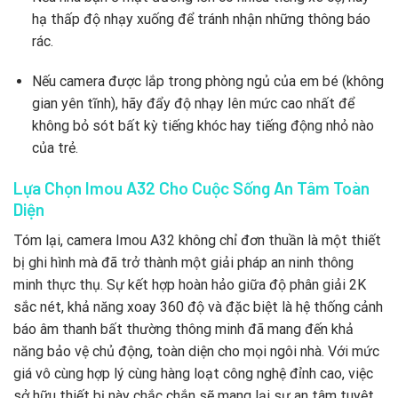
hạ thấp độ nhạy xuống để tránh nhận những thông báo
rác.
Nếu camera được lắp trong phòng ngủ của em bé (không
gian yên tĩnh), hãy đẩy độ nhạy lên mức cao nhất để
không bỏ sót bất kỳ tiếng khóc hay tiếng động nhỏ nào
của trẻ.
Lựa Chọn Imou A32 Cho Cuộc Sống An Tâm Toàn
Diện
Tóm lại, camera Imou A32 không chỉ đơn thuần là một thiết
bị ghi hình mà đã trở thành một giải pháp an ninh thông
minh thực thụ. Sự kết hợp hoàn hảo giữa độ phân giải 2K
sắc nét, khả năng xoay 360 độ và đặc biệt là hệ thống cảnh
báo âm thanh bất thường thông minh đã mang đến khả
năng bảo vệ chủ động, toàn diện cho mọi ngôi nhà. Với mức
giá vô cùng hợp lý cùng hàng loạt công nghệ đỉnh cao, việc
sở hữu thiết bị này chắc chắn sẽ mang lại sự an tâm tuyệt