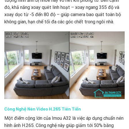
tượng hình ảnh bị nhòe hay vỡ nét khi phóng to. Bên cạnh
đó, khả năng xoay quét linh hoạt – xoay ngang 355 độ và
xoay dọc từ -5 đến 80 độ – giúp camera bao quát toàn bộ
không gian, hạn chế tối đa các góc chết trong ngôi nhà.
Công Nghệ Nén Video H.265 Tiên Tiến
Một điểm cộng lớn của Imou A32 là việc áp dụng chuẩn nén
hình ảnh H.265. Công nghệ này giúp giảm tới 50% băng