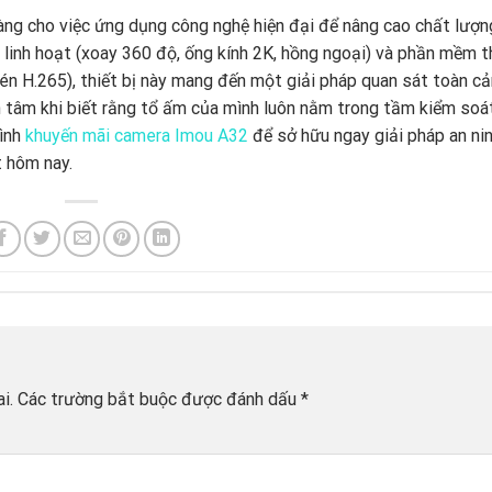
àng cho việc ứng dụng công nghệ hiện đại để nâng cao chất lượn
 linh hoạt (xoay 360 độ, ống kính 2K, hồng ngoại) và phần mềm 
nén H.265), thiết bị này mang đến một giải pháp quan sát toàn c
n tâm khi biết rằng tổ ấm của mình luôn nằm trong tầm kiểm soá
rình
khuyến mãi camera Imou A32
để sở hữu ngay giải pháp an ni
t hôm nay.
i.
Các trường bắt buộc được đánh dấu
*