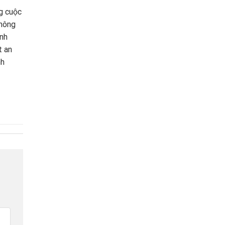
g cuộc
thông
ảnh
t an
nh