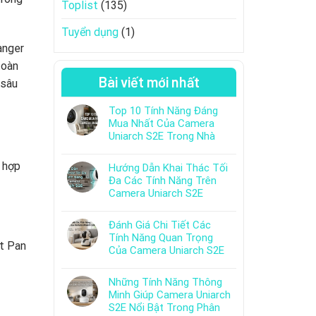
Toplist
(135)
Tuyển dụng
(1)
anger
toàn
Bài viết mới nhất
 sâu
Top 10 Tính Năng Đáng
Mua Nhất Của Camera
Uniarch S2E Trong Nhà
h hợp
Hướng Dẫn Khai Thác Tối
Đa Các Tính Năng Trên
Camera Uniarch S2E
Đánh Giá Chi Tiết Các
Tính Năng Quan Trọng
ạt Pan
Của Camera Uniarch S2E
Những Tính Năng Thông
Minh Giúp Camera Uniarch
S2E Nổi Bật Trong Phân