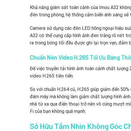
Khả năng giám sát toàn cảnh của Imou A32 không 
đèn trong phòng, hệ thống cảm biến ánh sáng sẽ 
Camera sử dụng các đèn LED hồng ngoại hiệu suất 
A32 có thể cung cấp hình ảnh đen trắng rõ nét tr
ra trong bóng tối đều được ghi lại trọn vẹn, đảm
Chuẩn Nén Video H.265 Tối Ưu Băng Thô
Để việc truyền tải hình ảnh toàn cảnh chất lượn
video H.265 tiên tiến.
So với chuẩn H.264 cũ, H.265 giúp giảm đến 50% 
đám mây mà không làm giảm chất lượng hình ảnh. 
nhà từ xa qua điện thoại trở nên vô cùng mượt mà
Fi của bạn không quá mạnh.
Sở Hữu Tầm Nhìn Không Góc C