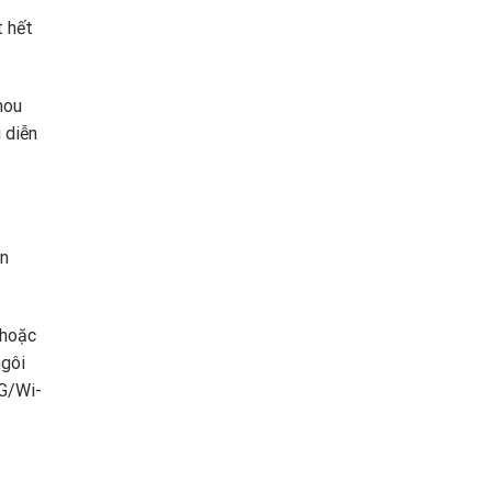
t hết
mou
 diễn
én
 hoặc
ngôi
4G/Wi-