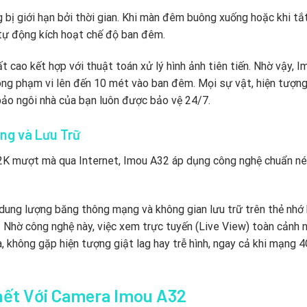
bị giới hạn bởi thời gian. Khi màn đêm buông xuống hoặc khi tắ
tự động kích hoạt chế độ ban đêm.
cao kết hợp với thuật toán xử lý hình ảnh tiên tiến. Nhờ vậy, I
ong phạm vi lên đến 10 mét vào ban đêm. Mọi sự vật, hiện tượng
 bảo ngôi nhà của bạn luôn được bảo vệ 24/7.
ng và Lưu Trữ
g 2K mượt mà qua Internet, Imou A32 áp dụng công nghệ chuẩn n
dung lượng băng thông mạng và không gian lưu trữ trên thẻ nhớ
Nhờ công nghệ này, việc xem trực tuyến (Live View) toàn cảnh 
, không gặp hiện tượng giật lag hay trễ hình, ngay cả khi mạng 
hết Với Camera Imou A32