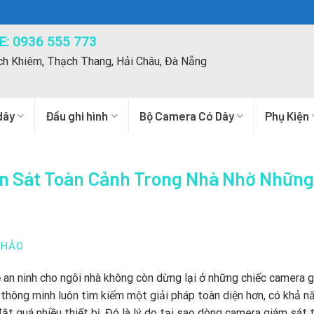
: 0936 555 773
ch Khiêm, Thạch Thang, Hải Châu, Đà Nẵng
dây
Đầu ghi hình
Bộ Camera Có Dây
Phụ Kiện
n Sát Toàn Cảnh Trong Nhà Nhờ Những
THẢO
ệ an ninh cho ngôi nhà không còn dừng lại ở những chiếc camera 
g thông minh luôn tìm kiếm một giải pháp toàn diện hơn, có khả n
t quá nhiều thiết bị. Đó là lý do tại sao dòng camera giám sát 