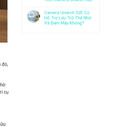
Camera Uniarch S2E Có
Hỗ Trợ Lưu Trữ Thẻ Nhớ
Và Đám Mây Không?
 đó,
Nhờ
rí cụ
hữu