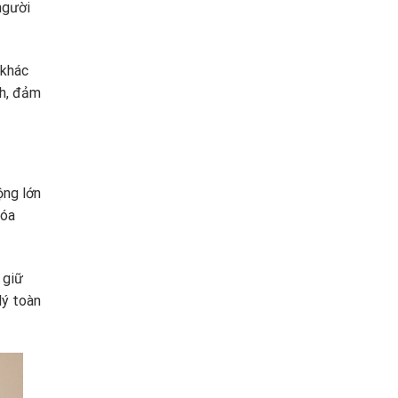
người
 khác
nh, đảm
ộng lớn
hóa
 giữ
lý toàn