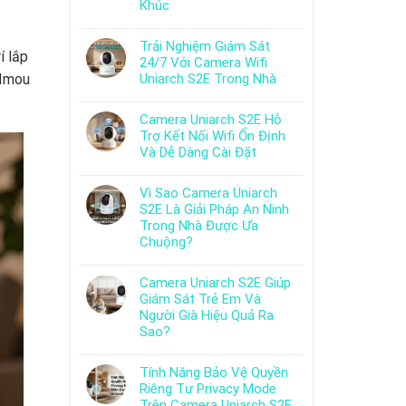
Khúc
Trải Nghiệm Giám Sát
í lắp
24/7 Với Camera Wifi
Uniarch S2E Trong Nhà
 Imou
Camera Uniarch S2E Hỗ
Trợ Kết Nối Wifi Ổn Định
Và Dễ Dàng Cài Đặt
Vì Sao Camera Uniarch
S2E Là Giải Pháp An Ninh
Trong Nhà Được Ưa
Chuộng?
Camera Uniarch S2E Giúp
Giám Sát Trẻ Em Và
Người Già Hiệu Quả Ra
Sao?
Tính Năng Bảo Vệ Quyền
Riêng Tư Privacy Mode
Trên Camera Uniarch S2E