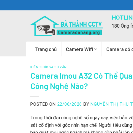
Skip
to
HOTLINE
content
180 Ông Í
Trang chủ
Camera Wifi
Camera có 
KIẾN THỨC VÀ TƯ VẤN
Camera Imou A32 Có Thể Qua
Công Nghệ Nào?
POSTED ON
22/06/2026
BY
NGUYỄN THỊ THU 
Trong thời đại công nghệ số ngày nay, việc bảo v
sát cố định với góc nhìn hạn chế. Người tiêu dùn
bao quát mọi ngóc ngách mà không cần phải lắp đặ