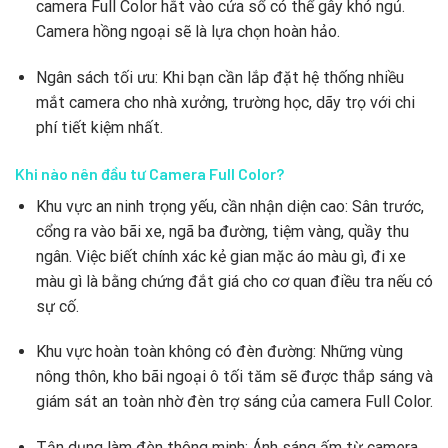
camera Full Color hắt vào cửa sổ có thể gây khó ngủ.
Camera hồng ngoại sẽ là lựa chọn hoàn hảo.
Ngân sách tối ưu: Khi bạn cần lắp đặt hệ thống nhiều
mắt camera cho nhà xưởng, trường học, dãy trọ với chi
phí tiết kiệm nhất.
Khi nào nên đầu tư Camera Full Color?
Khu vực an ninh trọng yếu, cần nhận diện cao: Sân trước,
cổng ra vào bãi xe, ngã ba đường, tiệm vàng, quầy thu
ngân. Việc biết chính xác kẻ gian mặc áo màu gì, đi xe
màu gì là bằng chứng đắt giá cho cơ quan điều tra nếu có
sự cố.
Khu vực hoàn toàn không có đèn đường: Những vùng
nông thôn, kho bãi ngoại ô tối tăm sẽ được thắp sáng và
giám sát an toàn nhờ đèn trợ sáng của camera Full Color.
Tận dụng làm đèn thông minh: Ánh sáng ấm từ camera