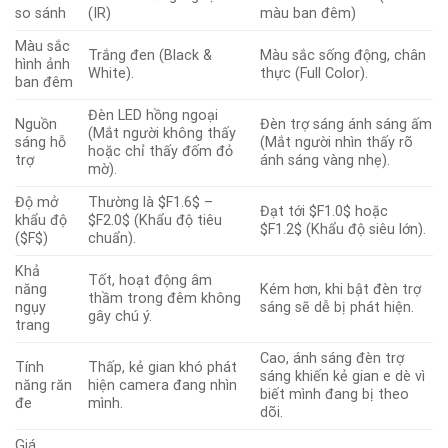
so sánh
(IR)
màu ban đêm)
Màu sắc
Trắng đen (Black &
Màu sắc sống động, chân
hình ảnh
White).
thực (Full Color).
ban đêm
Đèn LED hồng ngoại
Nguồn
Đèn trợ sáng ánh sáng ấm
(Mắt người không thấy
sáng hỗ
(Mắt người nhìn thấy rõ
hoặc chỉ thấy đốm đỏ
trợ
ánh sáng vàng nhẹ).
mờ).
Độ mở
Thường là
$F1.6$
–
Đạt tới
$F1.0$
hoặc
khẩu độ
$F2.0$
(Khẩu độ tiêu
$F1.2$
(Khẩu độ siêu lớn).
(
$F$
)
chuẩn).
Khả
Tốt, hoạt động âm
năng
Kém hơn, khi bật đèn trợ
thầm trong đêm không
ngụy
sáng sẽ dễ bị phát hiện.
gây chú ý.
trang
Cao, ánh sáng đèn trợ
Tính
Thấp, kẻ gian khó phát
sáng khiến kẻ gian e dè vì
năng răn
hiện camera đang nhìn
biết mình đang bị theo
đe
mình.
dõi.
Giá