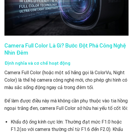
Camera Full Color Là Gì? Bước Đột Phá Công Nghệ
Nhìn Đêm
Định nghĩa và cơ chế hoạt động
Camera Full Color (hoặc một số hãng gọi là ColorVu, Night
Color) là thế hệ camera công nghệ mới, cho phép ghi hình có
màu sắc sống động ngay cả trong đêm tối.
Để làm được điều này mà không cần phụ thuộc vào tia hồng
ngoại trắng đen, camera Full Color sở hữu hai yếu tố cốt lõi:
Khẩu độ ống kính cực lớn: Thường đạt mức
F1.0
hoặc
F1.2
(so với camera thường chỉ từ
F1.6
đến
F2.0
). Khẩu