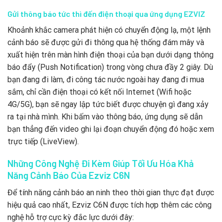
Gửi thông báo tức thì đến điện thoại qua ứng dụng EZVIZ
Khoảnh khắc camera phát hiện có chuyển động lạ, một lệnh
cảnh báo sẽ được gửi đi thông qua hệ thống đám mây và
xuất hiện trên màn hình điện thoại của bạn dưới dạng thông
báo đẩy (Push Notification) trong vòng chưa đầy 2 giây. Dù
bạn đang đi làm, đi công tác nước ngoài hay đang đi mua
sắm, chỉ cần điện thoại có kết nối Internet (Wifi hoặc
4G/5G), bạn sẽ ngay lập tức biết được chuyện gì đang xảy
ra tại nhà mình. Khi bấm vào thông báo, ứng dụng sẽ dẫn
bạn thẳng đến video ghi lại đoạn chuyển động đó hoặc xem
trực tiếp (LiveView).
Những Công Nghệ Đi Kèm Giúp Tối Ưu Hóa Khả
Năng Cảnh Báo Của Ezviz C6N
Để tính năng cảnh báo an ninh theo thời gian thực đạt được
hiệu quả cao nhất, Ezviz C6N được tích hợp thêm các công
nghệ hỗ trợ cực kỳ đắc lực dưới đây: