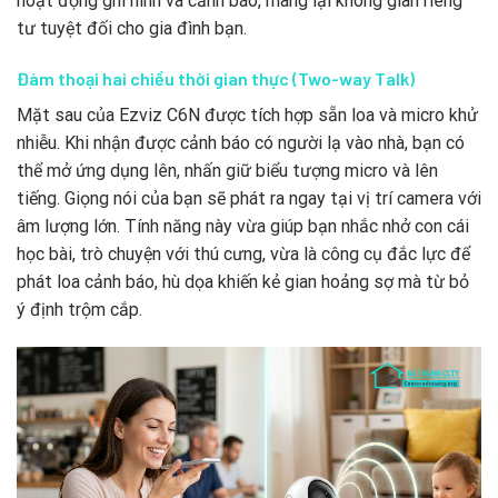
hoạt động ghi hình và cảnh báo, mang lại không gian riêng
tư tuyệt đối cho gia đình bạn.
Đàm thoại hai chiều thời gian thực (Two-way Talk)
Mặt sau của Ezviz C6N được tích hợp sẵn loa và micro khử
nhiễu. Khi nhận được cảnh báo có người lạ vào nhà, bạn có
thể mở ứng dụng lên, nhấn giữ biểu tượng micro và lên
tiếng. Giọng nói của bạn sẽ phát ra ngay tại vị trí camera với
âm lượng lớn. Tính năng này vừa giúp bạn nhắc nhở con cái
học bài, trò chuyện với thú cưng, vừa là công cụ đắc lực để
phát loa cảnh báo, hù dọa khiến kẻ gian hoảng sợ mà từ bỏ
ý định trộm cắp.