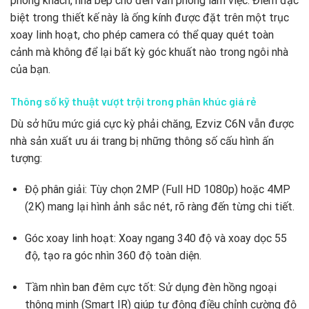
phòng khách, nhà bếp cho đến văn phòng làm việc. Điểm đặc
biệt trong thiết kế này là ống kính được đặt trên một trục
xoay linh hoạt, cho phép camera có thể quay quét toàn
cảnh mà không để lại bất kỳ góc khuất nào trong ngôi nhà
của bạn.
Thông số kỹ thuật vượt trội trong phân khúc giá rẻ
Dù sở hữu mức giá cực kỳ phải chăng, Ezviz C6N vẫn được
nhà sản xuất ưu ái trang bị những thông số cấu hình ấn
tượng:
Độ phân giải: Tùy chọn 2MP (Full HD 1080p) hoặc 4MP
(2K) mang lại hình ảnh sắc nét, rõ ràng đến từng chi tiết.
Góc xoay linh hoạt: Xoay ngang 340 độ và xoay dọc 55
độ, tạo ra góc nhìn 360 độ toàn diện.
Tầm nhìn ban đêm cực tốt: Sử dụng đèn hồng ngoại
thông minh (Smart IR) giúp tự động điều chỉnh cường độ