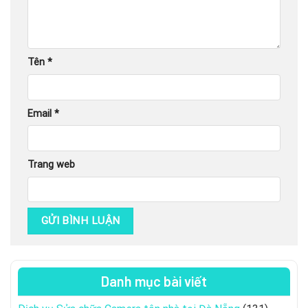
Tên
*
Email
*
Trang web
Danh mục bài viết