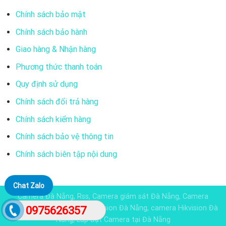
Chính sách bảo mật
Chính sách bảo hành
Giao hàng & Nhận hàng
Phương thức thanh toán
Quy định sử dụng
Chính sách đổi trả hàng
Chính sách kiểm hàng
Chính sách bảo vệ thông tin
Chính sách biên tập nội dung
Chat Zalo
Camera Đà Nẵng, Rss, Camera giám sát Đà Nẵng, Camera
Dahua đà nẵng, Camera KBvision Đà Nẵng, camera Hikvision Đà
0975626357
Nẵng, Lắp đặt Camera tại Đà Nẵng