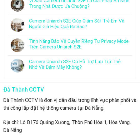
Vì Sao Camera Uniarch S2E Là Giải Pháp An Ninh
Trong Nhà Được Ưa Chuộng?
Camera Uniarch S2E Giúp Giám Sát Trẻ Em Và
Người Già Hiệu Quả Ra Sao?
Tính Năng Bảo Vệ Quyền Riêng Tư Privacy Mode
Trên Camera Uniarch S2E
Camera Uniarch S2E Có Hỗ Trợ Lưu Trữ Thẻ
Nhớ Và Đám Mây Không?
Đà Thành CCTV
Đà Thành CCTV là đơn vị dẫn đầu trong lĩnh vực phân phối và
thi công lắp đặt hệ thống camera tại Đà Nẵng.
Địa chỉ: Lô B176 Quảng Xương, Thôn Phú Hòa 1, Hòa Vang,
Đà Nẵng