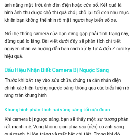
ánh nắng mặt trời, ánh đèn điện hoặc cửa sổ. Kết quả là
hình ảnh thu được chỗ thì quá chói, chỗ lại tối đen như mực,
khiến bạn không thể nhìn rõ mặt người hay biển số xe.
Nếu hệ thống camera của bạn đang gặp phải tình trạng này,
đừng quá lo lắng. Bài viết dưới đây sẽ phân tích chi tiết
nguyên nhân và hướng dẫn bạn cách xử lý từ A đến Z cực kỳ
hiệu quả.
Dấu Hiệu Nhận Biết Camera Bị Ngược Sáng
Trước khi bắt tay vào sửa chữa, chúng ta cần nhận diện
chính xác hiện tượng ngược sáng thông qua các biểu hiện rõ
ràng trên khung hình.
Khung hình phân tách hai vùng sáng tối cực đoan
Khi camera bị ngược sáng, bạn sẽ thấy một sự tương phản
rất mạnh mẽ. Vùng không gian phía sau (nền) có ánh sáng
quá mạnh, bị lóa trắng và mất hết chi tiết. Trong khi đó,