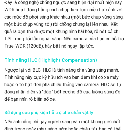
Đây là công nghệ chống ngược sáng hiện đại nhất hiện nay.
WDR hoạt động bằng cách chụp liên tục nhiều bức ảnh với
các mức độ phơi sáng khác nhau (một bức chụp vùng sáng,
một bức chụp vùng tối) rồi chồng chúng lại lên nhau. Kết
quả là bạn thu được một khung hình hài hòa, rõ nét cả chi
tiết trong tối lẫn ngoài sáng. Nếu camera của bạn có hỗ trợ
True-WDR (120dB), hãy bật nó ngay lập tức.
Tính năng HLC (Highlight Compensation)
Ngược lại với BLC, HLC là tính năng che vùng sáng mạnh.
Tính năng này cực kỳ hữu ích vào ban đêm khi có xe máy
hoặc ô tô bật đèn pha chiếu thẳng vào camera. HLC sẽ tự
động nhận diện và “dập” bớt cường độ của luồng sáng đó
để bạn nhìn rõ biển số xe.
Sử dụng các phụ kiện hỗ trợ che chắn vật lý
Nếu ánh nắng chỉ gây ngược sáng vào một khung giờ nhất
định trong ngày (như sáng sớm hoặc chiều tà), bạn có thể