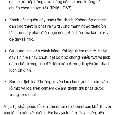
cao, trực tiếp hứng mưa nắng nếu camera không có
chuẩn chống nước tốt (IP66, IP67).
Tránh các nguồn gây nhiễu âm thanh: Không lắp camera
gần các thiết bị phát ra từ trường mạnh hoặc tiếng ồn
lớn như máy phát điện, cục nóng điều hòa, loa karaoke vì
dễ gây rè mic.
Sử dụng linh kiện chính hãng: Khi lắp thêm mic rời hoặc
dây tín hiệu, hãy chọn loại có bọc chống nhiễu tốt và jack
cắm chất lượng cao để đảm bảo đường truyền âm thanh
luôn ổn định.
Bảo trì định kỳ: Thường xuyên lau chùi bụi bẩn bám vào
lỗ mic và loa trên camera để âm thanh thu phát được
trong trẻo nhất.
Việc tự khắc phục lỗi âm thanh tại nhà hoàn toàn khả thi với
các lỗi cơ bản về phần mềm hay jack cắm. Tuy nhiên, nếu