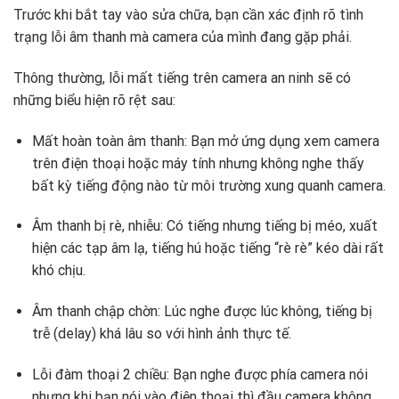
Trước khi bắt tay vào sửa chữa, bạn cần xác định rõ tình
trạng lỗi âm thanh mà camera của mình đang gặp phải.
Thông thường, lỗi mất tiếng trên camera an ninh sẽ có
những biểu hiện rõ rệt sau:
Mất hoàn toàn âm thanh: Bạn mở ứng dụng xem camera
trên điện thoại hoặc máy tính nhưng không nghe thấy
bất kỳ tiếng động nào từ môi trường xung quanh camera.
Âm thanh bị rè, nhiễu: Có tiếng nhưng tiếng bị méo, xuất
hiện các tạp âm lạ, tiếng hú hoặc tiếng “rè rè” kéo dài rất
khó chịu.
Âm thanh chập chờn: Lúc nghe được lúc không, tiếng bị
trễ (delay) khá lâu so với hình ảnh thực tế.
Lỗi đàm thoại 2 chiều: Bạn nghe được phía camera nói
nhưng khi bạn nói vào điện thoại thì đầu camera không