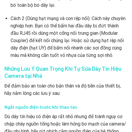
bó toàn bộ bó dây lại.
Cách 2 (Dùng hạt mạng và con rệp nối): Cách này chuyên
nghiệp hơn. Bạn có thể bấm hai đầu dây bị đứt thành
đầu RJ45 rồi dùng một cổng nối trung gian (Modular
Coupler) để kết nối chúng lại. Hoặc sử dụng hạt rệp nối
dây điện (hạt UY) để bấm nối nhanh các sợi đồng cùng
màu mà không cần tuốt vỏ nhựa của từng sợi nhỏ.
Những Lưu Ý Quan Trọng Khi Tự Sửa Dây Tín Hiệu
Camera tại Nhà
Để đảm bảo an toàn cho bản thân và độ bền của thiết bị,
hãy nằm lòng các lưu ý sau:
Ngắt nguồn điện trước khi thao tác
Dù dây tín hiệu có điện áp rất nhỏ nhưng để tránh nguy cơ
chập cháy nguồn tổng hoặc làm hỏng bo mạch của camera/
đầu ghi hình, hãy rút phích cắm nguồn điện của hệ thống