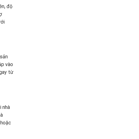
ên, độ
ợ
với
 sản
ập vào
ngay từ
i nhà
hà
 hoặc