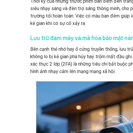
Thời kỳ của những thước phim ban đêm đen trắng,
siêu nhạy sáng và đèn trợ sáng thông minh, cho p
trường tối hoàn toàn. Việc có màu ban đêm giúp íc
kẻ gian khi có sự cố xảy ra.
Lưu trữ đám mây và mã hóa bảo mật nâ
Bên cạnh thẻ nhớ hay ổ cứng truyền thống, lưu tr
không lo bị kẻ gian phá hủy hay trộm mất đầu gh
xác thực 2 lớp (2FA) là những tiêu chí bắt buộc ph
hình ảnh nhạy cảm lên mạng mạng xã hội.