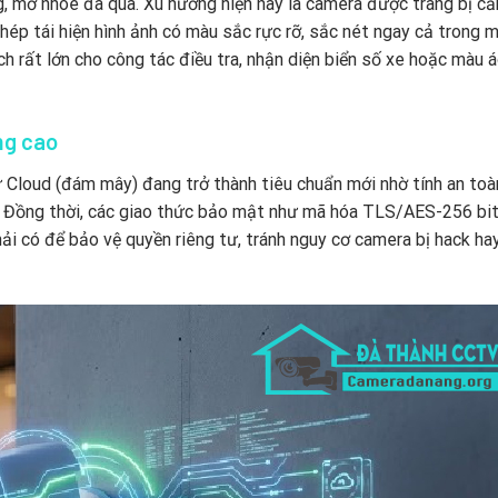
 mờ nhòe đã qua. Xu hướng hiện nay là camera được trang bị cả
hép tái hiện hình ảnh có màu sắc rực rỡ, sắc nét ngay cả trong m
h rất lớn cho công tác điều tra, nhận diện biển số xe hoặc màu 
ng cao
ữ Cloud (đám mây) đang trở thành tiêu chuẩn mới nhờ tính an toà
i. Đồng thời, các giao thức bảo mật như mã hóa TLS/AES-256 bit
ải có để bảo vệ quyền riêng tư, tránh nguy cơ camera bị hack hay 