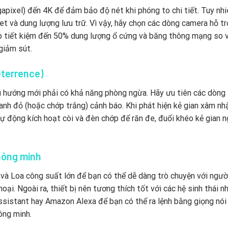
gapixel) đến 4K để đảm bảo độ nét khi phóng to chi tiết. Tuy nhi
et và dung lượng lưu trữ. Vì vậy, hãy chọn các dòng camera hỗ tr
p tiết kiệm đến 50% dung lượng ổ cứng và băng thông mạng so 
giảm sút.
eterrence)
 xu hướng mới phải có khả năng phòng ngừa. Hãy ưu tiên các dòng
anh đỏ (hoặc chớp trắng) cảnh báo. Khi phát hiện kẻ gian xâm nh
ự động kích hoạt còi và đèn chớp để răn đe, đuổi khéo kẻ gian 
thông minh
 và Loa công suất lớn để bạn có thể dễ dàng trò chuyện với ngườ
ại. Ngoài ra, thiết bị nên tương thích tốt với các hệ sinh thái n
sistant hay Amazon Alexa để bạn có thể ra lệnh bằng giọng nói
ông minh.