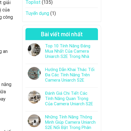
Toplist
(135)
 giải
ị của
Tuyển dụng
(1)
ng công
Bài viết mới nhất
Top 10 Tính Năng Đáng
g an
Mua Nhất Của Camera
Uniarch S2E Trong Nhà
Hướng Dẫn Khai Thác Tối
Đa Các Tính Năng Trên
Camera Uniarch S2E
ả năng
iữa
Đánh Giá Chi Tiết Các
Tính Năng Quan Trọng
bay
Của Camera Uniarch S2E
Những Tính Năng Thông
Minh Giúp Camera Uniarch
S2E Nổi Bật Trong Phân