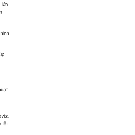
 lớn
m
 ninh
iúp
huật.
zviz,
 lỗi