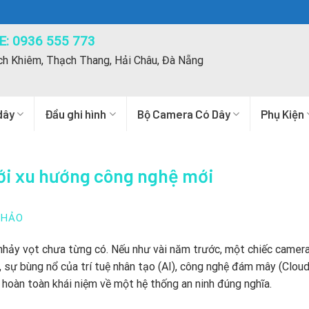
: 0936 555 773
ch Khiêm, Thạch Thang, Hải Châu, Đà Nẵng
dây
Đầu ghi hình
Bộ Camera Có Dây
Phụ Kiện
ới xu hướng công nghệ mới
THẢO
hảy vọt chưa từng có. Nếu như vài năm trước, một chiếc camera
ay, sự bùng nổ của trí tuệ nhân tạo (AI), công nghệ đám mây (Cloud
 hoàn toàn khái niệm về một hệ thống an ninh đúng nghĩa.