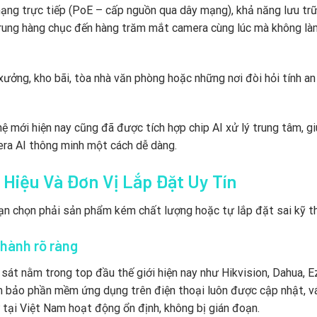
ạng trực tiếp (PoE – cấp nguồn qua dây mạng), khả năng lưu trữ
 trung hàng chục đến hàng trăm mắt camera cùng lúc mà không là
 xưởng, kho bãi, tòa nhà văn phòng hoặc những nơi đòi hỏi tính an
ệ mới hiện nay cũng đã được tích hợp chip AI xử lý trung tâm, g
ra AI thông minh một cách dễ dàng.
Hiệu Và Đơn Vị Lắp Đặt Uy Tín
ạn chọn phải sản phẩm kém chất lượng hoặc tự lắp đặt sai kỹ t
 hành rõ ràng
sát nằm trong top đầu thế giới hiện nay như Hikvision, Dahua, E
 bảo phần mềm ứng dụng trên điện thoại luôn được cập nhật, vá
tại Việt Nam hoạt động ổn định, không bị gián đoạn.