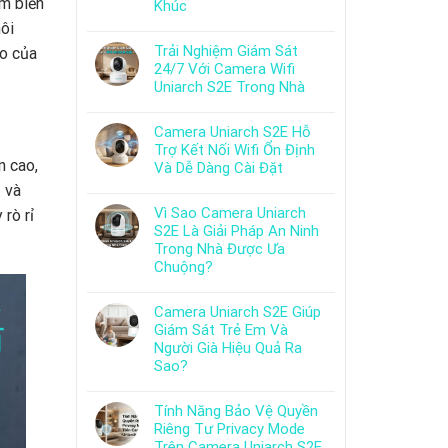
m biến
Khúc
ôi
Trải Nghiệm Giám Sát
áo của
24/7 Với Camera Wifi
Uniarch S2E Trong Nhà
Camera Uniarch S2E Hỗ
Trợ Kết Nối Wifi Ổn Định
n cao,
Và Dễ Dàng Cài Đặt
 và
Vì Sao Camera Uniarch
rò rỉ
S2E Là Giải Pháp An Ninh
Trong Nhà Được Ưa
Chuộng?
Camera Uniarch S2E Giúp
Giám Sát Trẻ Em Và
Người Già Hiệu Quả Ra
Sao?
Tính Năng Bảo Vệ Quyền
Riêng Tư Privacy Mode
Trên Camera Uniarch S2E