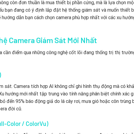
ông còn đơn thuần là mua thiết bị phần cứng, mà là lựa chọn một
u bạn đang có ý định lắp đặt hệ thống giám sát và muốn thiết b
 sẽ hướng dẫn bạn cách chọn camera phù hợp nhất với các xu hướ
hệ Camera Giám Sát Mới Nhất
ta cần điểm qua những công nghệ cốt lõi đang thống trị thị trườn
)
m sát. Camera tích hợp AI không chỉ ghi hình thụ động mà có kh
. Xu hướng mới nhất tập trung vào tính năng phân biệt chính xác g
i bỏ đến 95% báo động giả do lá cây rơi, mưa gió hoặc côn trùng 
era đời cũ.
l-Color / ColorVu)