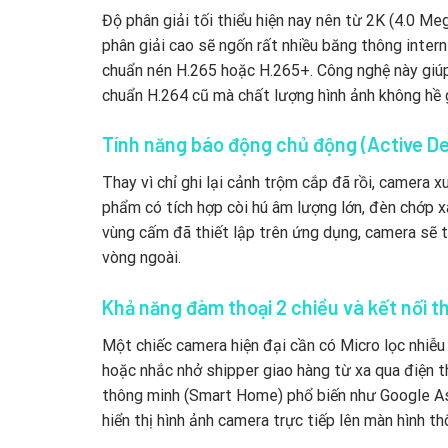
Độ phân giải tối thiểu hiện nay nên từ 2K (4.0 Me
phân giải cao sẽ ngốn rất nhiều băng thông intern
chuẩn nén H.265 hoặc H.265+. Công nghệ này giú
chuẩn H.264 cũ mà chất lượng hình ảnh không hề 
Tính năng báo động chủ động (Active D
Thay vì chỉ ghi lại cảnh trộm cắp đã rồi, camera
phẩm có tích hợp còi hú âm lượng lớn, đèn chớp x
vùng cấm đã thiết lập trên ứng dụng, camera sẽ t
vòng ngoài.
Khả năng đàm thoại 2 chiều và kết nối 
Một chiếc camera hiện đại cần có Micro lọc nhiễu
hoặc nhắc nhở shipper giao hàng từ xa qua điện tho
thông minh (Smart Home) phổ biến như Google As
hiển thị hình ảnh camera trực tiếp lên màn hình th