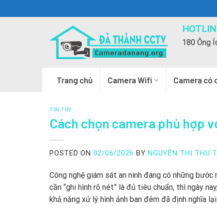
Skip
to
HOTLINE
content
180 Ông Í
Trang chủ
Camera Wifi
Camera có 
TIN TỨC
Cách chọn camera phù hợp v
POSTED ON
02/06/2026
BY
NGUYỄN THỊ THU 
Công nghệ giám sát an ninh đang có những bước n
cần “ghi hình rõ nét” là đủ tiêu chuẩn, thì ngày n
khả năng xử lý hình ảnh ban đêm đã định nghĩa lại