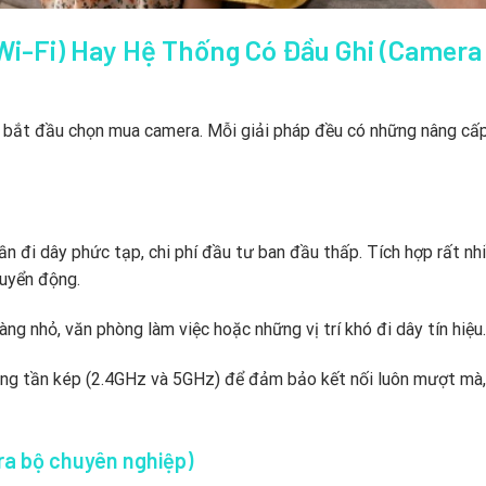
i-Fi) Hay Hệ Thống Có Đầu Ghi (Camera
hi bắt đầu chọn mua camera. Mỗi giải pháp đều có những nâng cấ
ần đi dây phức tạp, chi phí đầu tư ban đầu thấp. Tích hợp rất nh
huyển động.
ng nhỏ, văn phòng làm việc hoặc những vị trí khó đi dây tín hiệu.
băng tần kép (2.4GHz và 5GHz) để đảm bảo kết nối luôn mượt mà
ra bộ chuyên nghiệp)