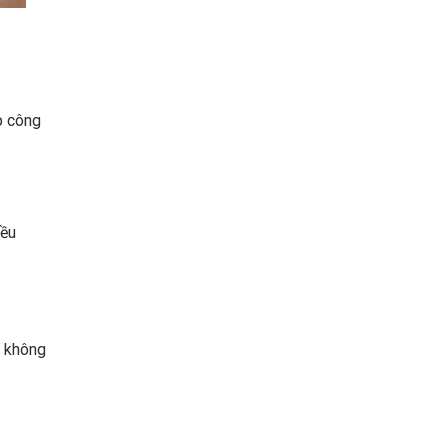
p công
iều
, không