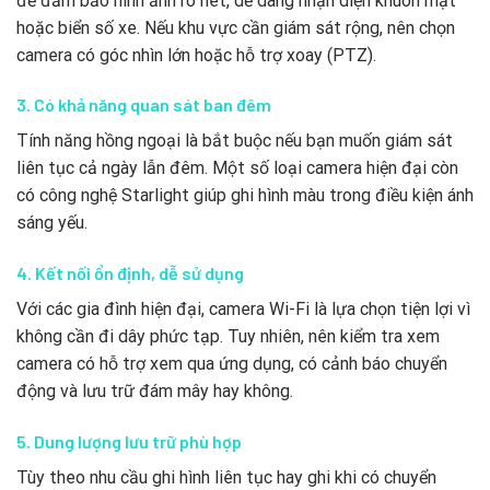
để đảm bảo hình ảnh rõ nét, dễ dàng nhận diện khuôn mặt
hoặc biển số xe. Nếu khu vực cần giám sát rộng, nên chọn
camera có góc nhìn lớn hoặc hỗ trợ xoay (PTZ).
3. Có khả năng quan sát ban đêm
Tính năng hồng ngoại là bắt buộc nếu bạn muốn giám sát
liên tục cả ngày lẫn đêm. Một số loại camera hiện đại còn
có công nghệ Starlight giúp ghi hình màu trong điều kiện ánh
sáng yếu.
4. Kết nối ổn định, dễ sử dụng
Với các gia đình hiện đại, camera Wi-Fi là lựa chọn tiện lợi vì
không cần đi dây phức tạp. Tuy nhiên, nên kiểm tra xem
camera có hỗ trợ xem qua ứng dụng, có cảnh báo chuyển
động và lưu trữ đám mây hay không.
5. Dung lượng lưu trữ phù hợp
Tùy theo nhu cầu ghi hình liên tục hay ghi khi có chuyển