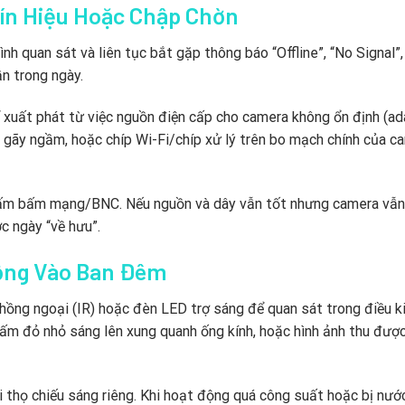
ín Hiệu Hoặc Chập Chờn
h quan sát và liên tục bắt gặp thông báo “Offline”, “No Signal”
lần trong ngày.
 xuất phát từ việc nguồn điện cấp cho camera không ổn định (ad
ập gãy ngầm, hoặc chíp Wi-Fi/chíp xử lý trên bo mạch chính của c
 bấm bấm mạng/BNC. Nếu nguồn và dây vẫn tốt nhưng camera vẫn
c ngày “về hưu”.
ộng Vào Ban Đêm
hồng ngoại (IR) hoặc đèn LED trợ sáng để quan sát trong điều ki
m đỏ nhỏ sáng lên xung quanh ống kính, hoặc hình ảnh thu được 
 thọ chiếu sáng riêng. Khi hoạt động quá công suất hoặc bị nư