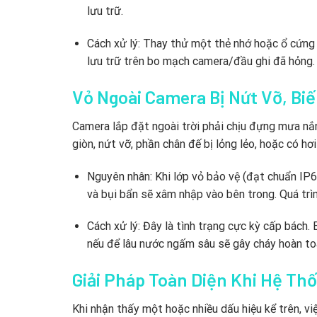
lưu trữ.
Cách xử lý: Thay thử một thẻ nhớ hoặc ổ cứng m
lưu trữ trên bo mạch camera/đầu ghi đã hỏng.
Vỏ Ngoài Camera Bị Nứt Vỡ, B
Camera lắp đặt ngoài trời phải chịu đựng mưa nắ
giòn, nứt vỡ, phần chân đế bị lỏng lẻo, hoặc có h
Nguyên nhân: Khi lớp vỏ bảo vệ (đạt chuẩn IP
và bụi bẩn sẽ xâm nhập vào bên trong. Quá trì
Cách xử lý: Đây là tình trạng cực kỳ cấp bách. 
nếu để lâu nước ngấm sâu sẽ gây cháy hoàn to
Giải Pháp Toàn Diện Khi Hệ T
Khi nhận thấy một hoặc nhiều dấu hiệu kể trên, vi