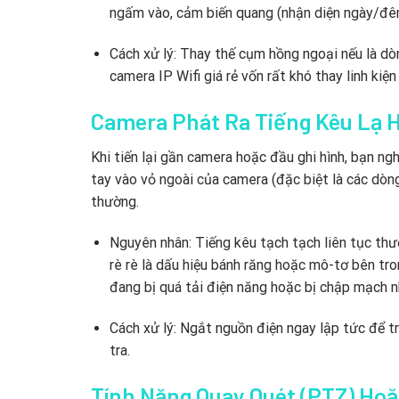
ngấm vào, cảm biến quang (nhận diện ngày/đêm
Cách xử lý: Thay thế cụm hồng ngoại nếu là d
camera IP Wifi giá rẻ vốn rất khó thay linh kiện 
Camera Phát Ra Tiếng Kêu Lạ 
Khi tiến lại gần camera hoặc đầu ghi hình, bạn ngh
tay vào vỏ ngoài của camera (đặc biệt là các dò
thường.
Nguyên nhân: Tiếng kêu tạch tạch liên tục thườ
rè rè là dấu hiệu bánh răng hoặc mô-tơ bên tro
đang bị quá tải điện năng hoặc bị chập mạch n
Cách xử lý: Ngắt nguồn điện ngay lập tức để tr
tra.
Tính Năng Quay Quét (PTZ) Hoặ