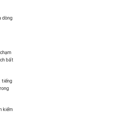
à dòng
i chạm
ách bất
 tiếng
trong
ến kiểm