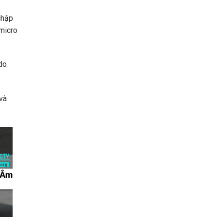
chập
 micro
do
và