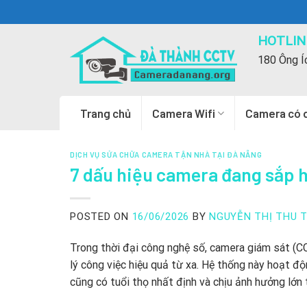
Skip
to
HOTLINE
content
180 Ông Í
Trang chủ
Camera Wifi
Camera có 
DỊCH VỤ SỬA CHỮA CAMERA TẬN NHÀ TẠI ĐÀ NẴNG
7 dấu hiệu camera đang sắp h
POSTED ON
16/06/2026
BY
NGUYỄN THỊ THU 
Trong thời đại công nghệ số, camera giám sát (CC
lý công việc hiệu quả từ xa. Hệ thống này hoạt độ
cũng có tuổi thọ nhất định và chịu ảnh hưởng lớn 