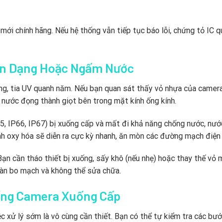
ới chính hãng. Nếu hệ thống vẫn tiếp tục báo lỗi, chứng tỏ IC q
iến Dạng Hoặc Ngấm Nước
ng, tia UV quanh năm. Nếu bạn quan sát thấy vỏ nhựa của camera
ơi nước đọng thành giọt bên trong mặt kính ống kính.
65, IP66, IP67) bị xuống cấp và mất đi khả năng chống nước, nư
nh oxy hóa sẽ diễn ra cực kỳ nhanh, ăn mòn các đường mạch điện 
Bạn cần tháo thiết bị xuống, sấy khô (nếu nhẹ) hoặc thay thế vỏ 
àn bo mạch và không thể sửa chữa.
hống Camera Xuống Cấp
ệc xử lý sớm là vô cùng cần thiết. Bạn có thể tự kiểm tra các bư