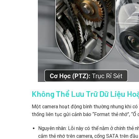
Không Thể Lưu Trữ Dữ Liệu Ho
Một camera hoạt động bình thường nhưng khi có sự
thống liên tục gửi cảnh báo “Format thẻ nhớ”, “Ổ c
Nguyên nhân: Lỗi này có thể nằm ở chính thẻ n
cắm thẻ nhớ trên camera, cổng SATA trên đầu gh