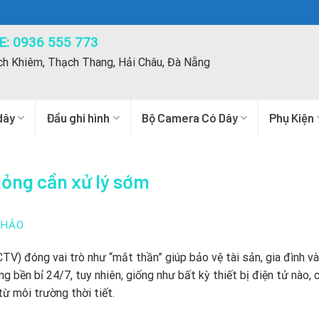
: 0936 555 773
ch Khiêm, Thạch Thang, Hải Châu, Đà Nẵng
dây
Đầu ghi hình
Bộ Camera Có Dây
Phụ Kiện
ỏng cần xử lý sớm
THẢO
TV) đóng vai trò như “mắt thần” giúp bảo vệ tài sản, gia đình v
ng bền bỉ 24/7, tuy nhiên, giống như bất kỳ thiết bị điện tử nào,
từ môi trường thời tiết.