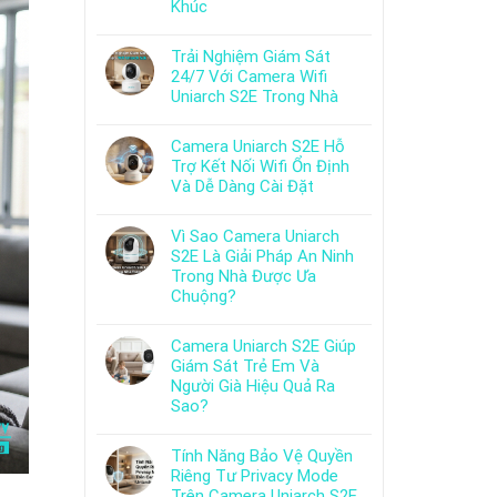
Khúc
Trải Nghiệm Giám Sát
24/7 Với Camera Wifi
Uniarch S2E Trong Nhà
Camera Uniarch S2E Hỗ
Trợ Kết Nối Wifi Ổn Định
Và Dễ Dàng Cài Đặt
Vì Sao Camera Uniarch
S2E Là Giải Pháp An Ninh
Trong Nhà Được Ưa
Chuộng?
Camera Uniarch S2E Giúp
Giám Sát Trẻ Em Và
Người Già Hiệu Quả Ra
Sao?
Tính Năng Bảo Vệ Quyền
Riêng Tư Privacy Mode
Trên Camera Uniarch S2E