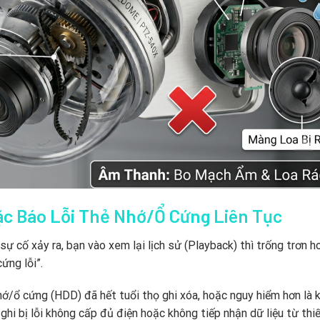
ặc Báo Lỗi Thẻ Nhớ/Ổ Cứng Liên Tục
 cố xảy ra, bạn vào xem lại lịch sử (Playback) thì trống trơn h
ứng lỗi”.
hớ/ổ cứng (HDD) đã hết tuổi thọ ghi xóa, hoặc nguy hiểm hơn là 
i bị lỗi không cấp đủ điện hoặc không tiếp nhận dữ liệu từ thiế