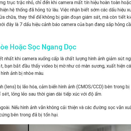
g trục trặc nhỏ, chỉ đến khi camera mất tín hiệu hoàn toàn hoặ
 hiện hệ thống đã hỏng từ lâu. Việc nhận biết sớm các dấu hiệu x
a chữa, thay thế để không bị gián đoạn giám sát, mà còn tiết k
 Dưới đây là 7 dấu hiệu cảnh báo camera của bạn đang sắp hỏng c
hòe Hoặc Sọc Ngang Dọc
ết nhất khi camera xuống cấp là chất lượng hình ảnh giảm sút n
đặt, bạn bắt đầu thấy video bị mờ như có màn sương, xuất hiện c
hình ảnh bị nhòe màu.
h (lens) bị lão hóa, cảm biến hình ảnh (CMOS/CCD) bên trong bị
 sét, lỏng lẻo sau thời gian dài tiếp xúc với độ ẩm.
ngoài. Nếu hình ảnh vẫn không cải thiện và các đường sọc vẫn xu
 cứng bên trong đã bị tổn hại.