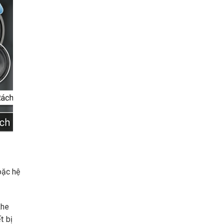
oặc hệ
khe
t bị