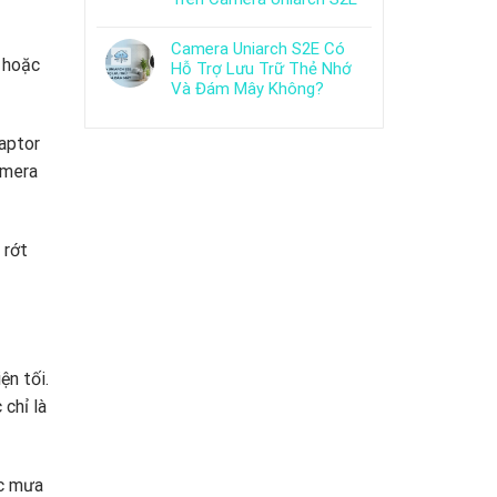
Camera Uniarch S2E Có
, hoặc
Hỗ Trợ Lưu Trữ Thẻ Nhớ
Và Đám Mây Không?
aptor
amera
 rớt
ện tối.
chỉ là
ớc mưa