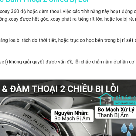
xoay 360 độ hoặc đàm thoại, việc các tính năng này hoạt động 
ng xoay được hết góc, xoay phát ra tiếng rít lớn, hoặc loa bị rè,
g loa bị rách do thời tiết, hoặc trục cơ học bên trong bị rỉ sét 
eset) không giải quyết được vấn đề, lỗi chắc chắn nằm ở phần cơ 