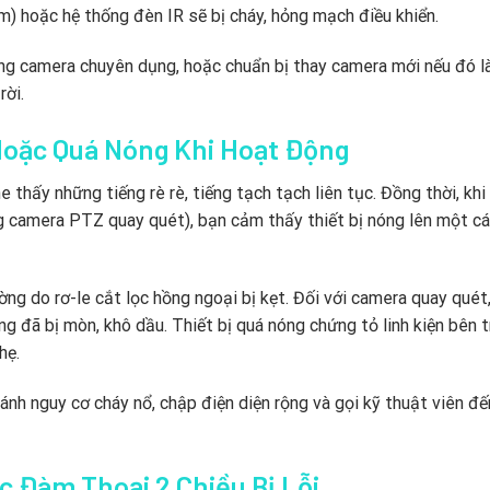
) hoặc hệ thống đèn IR sẽ bị cháy, hỏng mạch điều khiển.
òng camera chuyên dụng, hoặc chuẩn bị thay camera mới nếu đó l
rời.
Hoặc Quá Nóng Khi Hoạt Động
e thấy những tiếng rè rè, tiếng tạch tạch liên tục. Đồng thời, kh
ng camera PTZ quay quét), bạn cảm thấy thiết bị nóng lên một c
ng do rơ-le cắt lọc hồng ngoại bị kẹt. Đối với camera quay quét,
ng đã bị mòn, khô dầu. Thiết bị quá nóng chứng tỏ linh kiện bên 
hẹ.
ánh nguy cơ cháy nổ, chập điện diện rộng và gọi kỹ thuật viên đ
c Đàm Thoại 2 Chiều Bị Lỗi