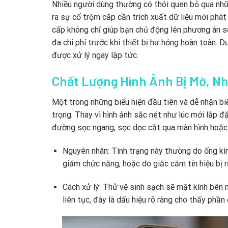
Nhiều người dùng thường có thói quen bỏ qua nhữn
ra sự cố trộm cắp cần trích xuất dữ liệu mới phát
cấp không chỉ giúp bạn chủ động lên phương án sử
đa chi phí trước khi thiết bị hư hỏng hoàn toàn.
được xử lý ngay lập tức.
Chất Lượng Hình Ảnh Bị Mờ, N
Một trong những biểu hiện đầu tiên và dễ nhận bi
trọng. Thay vì hình ảnh sắc nét như lúc mới lắp 
đường sọc ngang, sọc dọc cắt qua màn hình hoặc 
Nguyên nhân: Tình trạng này thường do ống kín
giảm chức năng, hoặc do giắc cắm tín hiệu bị rỉ
Cách xử lý: Thử vệ sinh sạch sẽ mặt kính bên 
liên tục, đây là dấu hiệu rõ ràng cho thấy phần