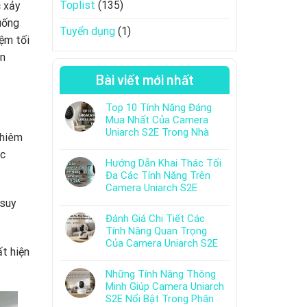
Toplist
(135)
c xảy
uống
Tuyển dụng
(1)
iệm tối
ần
Bài viết mới nhất
Top 10 Tính Năng Đáng
Mua Nhất Của Camera
Uniarch S2E Trong Nhà
ghiêm
ác
Hướng Dẫn Khai Thác Tối
Đa Các Tính Năng Trên
Camera Uniarch S2E
 suy
Đánh Giá Chi Tiết Các
Tính Năng Quan Trọng
Của Camera Uniarch S2E
ất hiện
Những Tính Năng Thông
Minh Giúp Camera Uniarch
S2E Nổi Bật Trong Phân