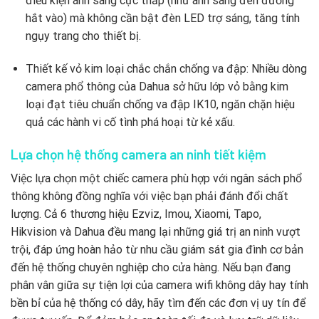
điều kiện ánh sáng cực thấp (như ánh sáng đèn đường
hắt vào) mà không cần bật đèn LED trợ sáng, tăng tính
ngụy trang cho thiết bị.
Thiết kế vỏ kim loại chắc chắn chống va đập: Nhiều dòng
camera phổ thông của Dahua sở hữu lớp vỏ bằng kim
loại đạt tiêu chuẩn chống va đập IK10, ngăn chặn hiệu
quả các hành vi cố tình phá hoại từ kẻ xấu.
Lựa chọn hệ thống camera an ninh tiết kiệm
Việc lựa chọn một chiếc camera phù hợp với ngân sách phổ
thông không đồng nghĩa với việc bạn phải đánh đổi chất
lượng. Cả 6 thương hiệu Ezviz, Imou, Xiaomi, Tapo,
Hikvision và Dahua đều mang lại những giá trị an ninh vượt
trội, đáp ứng hoàn hảo từ nhu cầu giám sát gia đình cơ bản
đến hệ thống chuyên nghiệp cho cửa hàng. Nếu bạn đang
phân vân giữa sự tiện lợi của camera wifi không dây hay tính
bền bỉ của hệ thống có dây, hãy tìm đến các đơn vị uy tín để