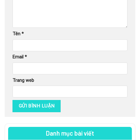
Tên
*
Email
*
Trang web
Danh mục bài viết