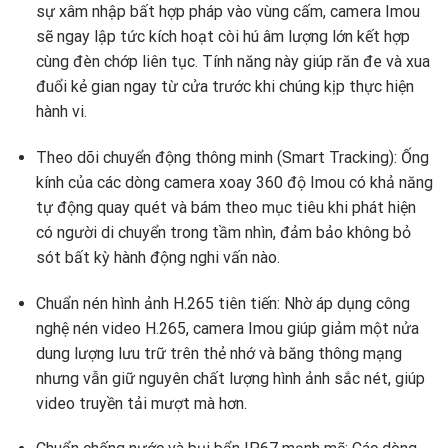
sự xâm nhập bất hợp pháp vào vùng cấm, camera Imou
sẽ ngay lập tức kích hoạt còi hú âm lượng lớn kết hợp
cùng đèn chớp liên tục. Tính năng này giúp răn đe và xua
đuổi kẻ gian ngay từ cửa trước khi chúng kịp thực hiện
hành vi.
Theo dõi chuyển động thông minh (Smart Tracking): Ống
kính của các dòng camera xoay 360 độ Imou có khả năng
tự động quay quét và bám theo mục tiêu khi phát hiện
có người di chuyển trong tầm nhìn, đảm bảo không bỏ
sót bất kỳ hành động nghi vấn nào.
Chuẩn nén hình ảnh H.265 tiên tiến: Nhờ áp dụng công
nghệ nén video H.265, camera Imou giúp giảm một nửa
dung lượng lưu trữ trên thẻ nhớ và băng thông mạng
nhưng vẫn giữ nguyên chất lượng hình ảnh sắc nét, giúp
video truyền tải mượt mà hơn.