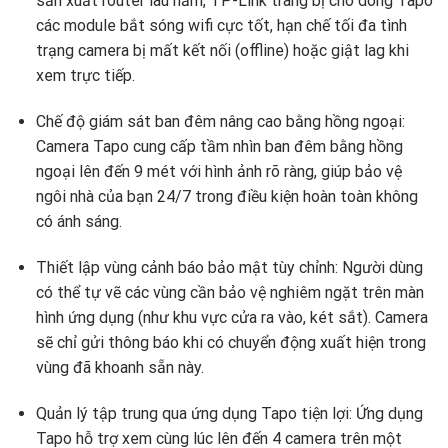
sản xuất router lâu năm, TP-Link trang bị cho dòng Tapo
các module bắt sóng wifi cực tốt, hạn chế tối đa tình
trạng camera bị mất kết nối (offline) hoặc giật lag khi
xem trực tiếp.
Chế độ giám sát ban đêm nâng cao bằng hồng ngoại:
Camera Tapo cung cấp tầm nhìn ban đêm bằng hồng
ngoại lên đến 9 mét với hình ảnh rõ ràng, giúp bảo vệ
ngôi nhà của bạn 24/7 trong điều kiện hoàn toàn không
có ánh sáng.
Thiết lập vùng cảnh báo bảo mật tùy chỉnh: Người dùng
có thể tự vẽ các vùng cần bảo vệ nghiêm ngặt trên màn
hình ứng dụng (như khu vực cửa ra vào, két sắt). Camera
sẽ chỉ gửi thông báo khi có chuyển động xuất hiện trong
vùng đã khoanh sẵn này.
Quản lý tập trung qua ứng dụng Tapo tiện lợi: Ứng dụng
Tapo hỗ trợ xem cùng lúc lên đến 4 camera trên một