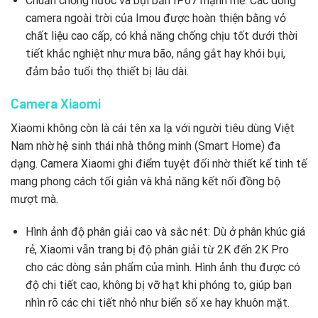
Chuẩn chống nước và bụi bẩn IP67 mạnh mẽ: Các dòng
camera ngoài trời của Imou được hoàn thiện bằng vỏ
chất liệu cao cấp, có khả năng chống chịu tốt dưới thời
tiết khắc nghiệt như mưa bão, nắng gắt hay khói bụi,
đảm bảo tuổi thọ thiết bị lâu dài.
Camera Xiaomi
Xiaomi không còn là cái tên xa lạ với người tiêu dùng Việt
Nam nhờ hệ sinh thái nhà thông minh (Smart Home) đa
dạng. Camera Xiaomi ghi điểm tuyệt đối nhờ thiết kế tinh tế
mang phong cách tối giản và khả năng kết nối đồng bộ
mượt mà.
Hình ảnh độ phân giải cao và sắc nét: Dù ở phân khúc giá
rẻ, Xiaomi vẫn trang bị độ phân giải từ 2K đến 2K Pro
cho các dòng sản phẩm của mình. Hình ảnh thu được có
độ chi tiết cao, không bị vỡ hạt khi phóng to, giúp bạn
nhìn rõ các chi tiết nhỏ như biển số xe hay khuôn mặt.