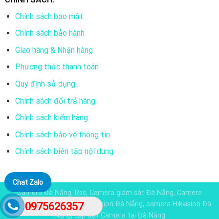
Chính sách bảo mật
Chính sách bảo hành
Giao hàng & Nhận hàng
Phương thức thanh toán
Quy định sử dụng
Chính sách đổi trả hàng
Chính sách kiểm hàng
Chính sách bảo vệ thông tin
Chính sách biên tập nội dung
Chat Zalo
Camera Đà Nẵng, Rss, Camera giám sát Đà Nẵng, Camera
Dahua đà nẵng, Camera KBvision Đà Nẵng, camera Hikvision Đà
0975626357
Nẵng, Lắp đặt Camera tại Đà Nẵng