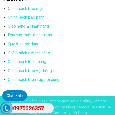
Chính sách bảo mật
Chính sách bảo hành
Giao hàng & Nhận hàng
Phương thức thanh toán
Quy định sử dụng
Chính sách đổi trả hàng
Chính sách kiểm hàng
Chính sách bảo vệ thông tin
Chính sách biên tập nội dung
Chat Zalo
Camera Đà Nẵng, Rss, Camera giám sát Đà Nẵng, Camera
Dahua đà nẵng, Camera KBvision Đà Nẵng, camera Hikvision Đà
0975626357
Nẵng, Lắp đặt Camera tại Đà Nẵng