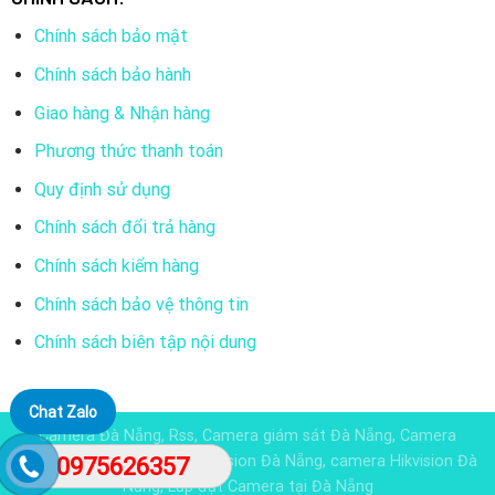
Chính sách bảo mật
Chính sách bảo hành
Giao hàng & Nhận hàng
Phương thức thanh toán
Quy định sử dụng
Chính sách đổi trả hàng
Chính sách kiểm hàng
Chính sách bảo vệ thông tin
Chính sách biên tập nội dung
Chat Zalo
Camera Đà Nẵng, Rss, Camera giám sát Đà Nẵng, Camera
Dahua đà nẵng, Camera KBvision Đà Nẵng, camera Hikvision Đà
0975626357
Nẵng, Lắp đặt Camera tại Đà Nẵng