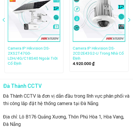
Camera IP Hikvision DS-
Camera IP Hikvision DS-
2XS2T47G0-
2CD2E43G2-U Trong Nhà Cố
LDH/4G/C18S40 Ngoài Trời
Định
Cố Định
4.920.000
₫
Tìm hiểu Combo trọn bộ
Đà Thành CCTV
Mắt camera quan sát Hikvision trong nhà: Số lượng 2
Đà Thành CCTV là đơn vị dẫn đầu trong lĩnh vực phân phối và
thi công lắp đặt hệ thống camera tại Đà Nẵng.
Mắt camera quan sát Hikvision ngoài trời: Số lượng 1
Ổ cứng lưu trữ chuyên dụng camera: 500G Số lượng 01
Địa chỉ: Lô B176 Quảng Xương, Thôn Phú Hòa 1, Hòa Vang,
Đà Nẵng
Đầu ghi 4 kênh tích hợp: Số lượng 01