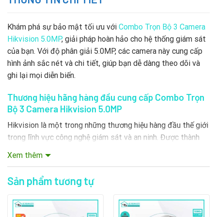
Khám phá sự bảo mật tối ưu với
Combo Trọn Bộ 3 Camera
Hikvision 5.0MP
, giải pháp hoàn hảo cho hệ thống giám sát
của bạn. Với độ phân giải 5.0MP, các camera này cung cấp
hình ảnh sắc nét và chi tiết, giúp bạn dễ dàng theo dõi và
ghi lại mọi diễn biến.
Thương hiệu hãng hàng đầu cung cấp Combo Trọn
Bộ 3 Camera Hikvision 5.0MP
Hikvision là một trong những thương hiệu hàng đầu thế giới
trong lĩnh vực công nghệ giám sát và an ninh. Được thành
lập vào năm 2001 tại Trung Quốc, Hikvision đã nhanh chóng
Xem thêm
khẳng định vị thế của mình nhờ sự đổi mới liên tục, chất
lượng sản phẩm vượt trội và công nghệ tiên tiến.
Camera
Sản phẩm tương tự
Hikvision Đà Nẵng
mang đến các giải pháp giám sát hiệu
quả với sản phẩm chất lượng cao và dịch vụ lắp đặt tận
nơi, giúp bảo vệ không gian của bạn một cách tối ưu.