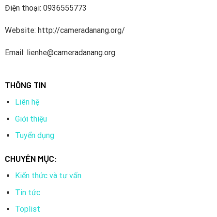
Nguồn camera: Số lượng 3
Điện thoại: 0936555773
Balun: số lượng 6
Website: http://cameradanang.org/
Email: lienhe@cameradanang.org
THÔNG TIN
Liên hệ
Giới thiệu
Tuyển dụng
CHUYÊN MỤC:
Thông số kỹ thuật của
Combo Trọn Bộ 3 Camera
Kiến thức và tư vấn
Hikvision 5.0MP
Tin tức
Camera Trong Nhà
Toplist
Camera HD-TVI 2MP bán cầu