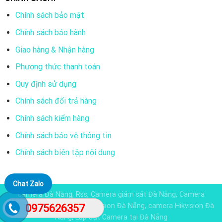
Ống kính 3.6mm ( đặt hàng 2.8/6mm)
Chính sách bảo mật
Tầm xa hồng ngoại 20m, đèn led trằng 20m
Chính sách bảo hành
Hỗ trợ DNR/BLC/HLC, menu OSD, chống ngược sáng
Giao hàng & Nhận hàng
DWDR
Phương thức thanh toán
Hỗ trợ 4 chuẩn tín hiệu TVI/AHD/CVI/CVBS, có nút
Quy định sử dụng
chuyển
Chính sách đổi trả hàng
Tiêu chuẩn IP67
Chính sách kiểm hàng
Vỏ nhựa
Chính sách bảo vệ thông tin
Chính sách biên tập nội dung
Chat Zalo
Camera Đà Nẵng, Rss, Camera giám sát Đà Nẵng, Camera
Dahua đà nẵng, Camera KBvision Đà Nẵng, camera Hikvision Đà
0975626357
Nẵng, Lắp đặt Camera tại Đà Nẵng