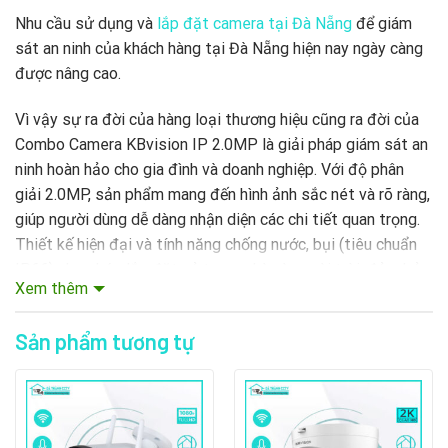
Nhu cầu sử dụng và
lắp đặt camera tại Đà Nẵng
để giám
sát an ninh của khách hàng tại Đà Nẵng hiện nay ngày càng
được nâng cao.
Vì vậy sự ra đời của hàng loại thương hiệu cũng ra đời của
Combo Camera KBvision IP 2.0MP là giải pháp giám sát an
ninh hoàn hảo cho gia đình và doanh nghiệp. Với độ phân
giải 2.0MP, sản phẩm mang đến hình ảnh sắc nét và rõ ràng,
giúp người dùng dễ dàng nhận diện các chi tiết quan trọng.
Thiết kế hiện đại và tính năng chống nước, bụi (tiêu chuẩn
IP66) cho phép lắp đặt cả trong nhà và ngoài trời, đảm bảo
Xem thêm
hoạt động ổn định trong mọi điều kiện thời tiết.
Sản phẩm tương tự
Bên cạnh đó, camera còn được trang bị công nghệ hồng
ngoại, cho phép ghi hình trong bóng tối, giúp giám sát 24/7.
Tính năng phát hiện chuyển động thông minh giúp người
dùng nhận thông báo kịp thời về các hoạt động bất thường.
Với khả năng giám sát từ xa qua ứng dụng di động, người