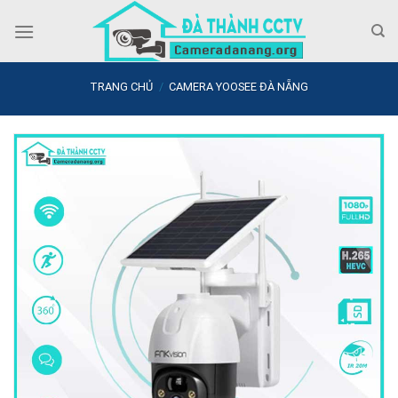
Skip
to
content
TRANG CHỦ
/
CAMERA YOOSEE ĐÀ NẴNG