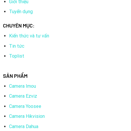
Giới thiệu
Nam
Tuyển dụng
2019: Yoosee trở thành một trong những thương hiệu
camera giám sát phổ biến nhất tại Việt Nam
CHUYÊN MỤC:
2020: Yoosee tiếp tục mở rộng thị trường sang các quốc
Kiến thức và tư vấn
gia khác trong khu vực
Tin tức
Toplist
SẢN PHẨM
Camera Imou
Camera Ezviz
Camera Yoosee
Camera Hikvision
Camera Dahua
3.
Thông số kỹ thuật nổi bật của Camera Yoosee