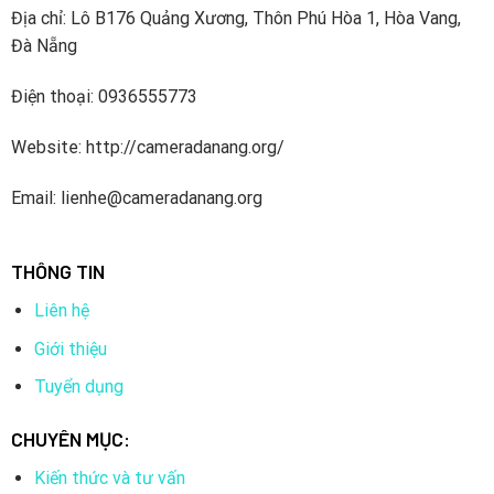
Tôn chỉ
Địa chỉ: Lô B176 Quảng Xương, Thôn Phú Hòa 1, Hòa Vang,
Đi đầu trong việc kinh doanh các sản phẩm Camera giám
Đà Nẵng
sát, thiết bị mạng, thiết bị viễn thông, tạo nên những sản
Điện thoại: 0936555773
phẩm và dịch vụ có chất lượng tối ưu, mang lại sự hài lòng
cho khách hàng ở mức độ cao nhất.
Website: http://cameradanang.org/
2. Camera IP Huviron bullet HU-NP843/I3E Hồng
Email: lienhe@cameradanang.org
Ngoại
của nước nào?
THÔNG TIN
Liên hệ
Giới thiệu
Tuyển dụng
CHUYÊN MỤC:
Kiến thức và tư vấn