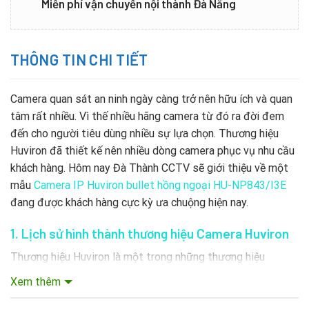
Miễn phí vận chuyển nội thành Đà Nẵng
THÔNG TIN CHI TIẾT
Camera quan sát an ninh ngày càng trở nên hữu ích và quan
tâm rất nhiều. Vì thế nhiều hãng camera từ đó ra đời đem
đến cho người tiêu dùng nhiều sự lựa chọn. Thương hiệu
Huviron đã thiết kế nên nhiều dòng camera phục vụ nhu cầu
khách hàng. Hôm nay Đà Thành CCTV sẽ giới thiệu về một
mẫu
Camera IP Huviron bullet hồng ngoại HU-NP843/I3E
đang được khách hàng cực kỳ ưa chuộng hiện nay.
1. Lịch sử hình thành thương hiệu Camera Huviron
Thương hiệu Huviron là một trong những thương hiệu
camera hàng đầu của Hàn Quốc từ năm 1991. Sản phẩm
Xem thêm
camera Huviron cho chất lượng hình ảnh cực nét, hệ thống
chạy ổn định và đa dạng về kiểu dáng phù hợp cho các dự án