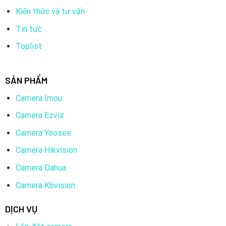
toàn.
Kiến thức và tư vấn
Tin tức
Camera Da Nang
là một giải pháp an ninh đầy đủ tính
năng, đáp ứng nhu cầu đa dạng của người dùng với hiệu
Toplist
suất ảnh cao, tính năng thông minh, và khả năng hoạt
động ổn định trong mọi điều kiện môi trường. Đây là
SẢN PHẨM
một lựa chọn đáng tin cậy để bảo vệ tài sản và duy trì
an ninh tại các khu vực khác nhau.
Camera Imou
Camera Ezviz
Camera Yoosee
Camera Hikvision
Camera Dahua
Camera Kbvision
DỊCH VỤ